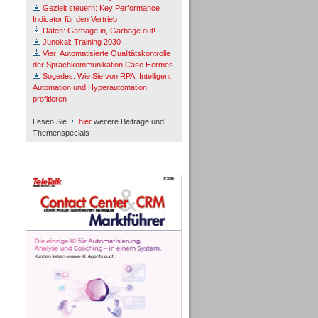
Gezielt steuern: Key Performance
Indicator für den Vertrieb
Daten: Garbage in, Garbage out!
Junokai: Training 2030
Vier: Automatisierte Qualitätskontrolle
der Sprachkommunikation Case Hermes
Sogedes: Wie Sie von RPA, Intelligent
Automation und Hyperautomation
profitieren
Lesen Sie
hier
weitere Beiträge und
Themenspecials
TeleTalk-Marktführer 1/2026