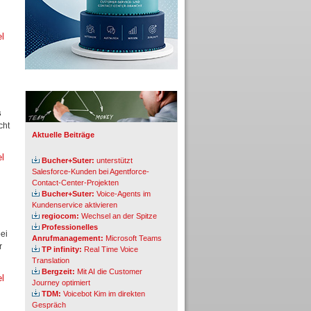
el
Info-Board
s
cht
Aktuelle Beiträge
el
Bucher+Suter:
unterstützt
Salesforce-Kunden bei Agentforce-
Contact-Center-Projekten
Bucher+Suter:
Voice-Agents im
Kundenservice aktivieren
regiocom:
Wechsel an der Spitze
Professionelles
ei
Anrufmanagement:
Microsoft Teams
r
TP infinity:
Real Time Voice
Translation
Bergzeit:
Mit AI die Customer
el
Journey optimiert
TDM:
Voicebot Kim im direkten
Gespräch