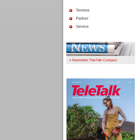
Termine
Partner
Service
Immer Up-To-Date
»
Newsletter TeleTalk-Compact
TeleTalk 04/26