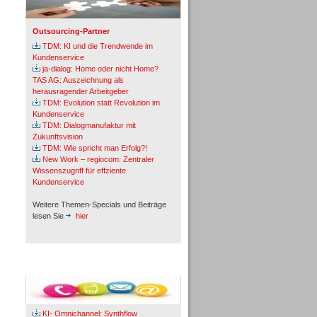
Outsourcing-Partner
TDM: KI und die Trendwende im
Kundenservice
ja-dialog: Home oder nicht Home?
TAS AG: Auszeichnung als
herausragender Arbeitgeber
TDM: Evolution statt Revolution im
Kundenservice
TDM: Dialogmanufaktur mit
Zukunftsvision
TDM: Wie spricht man Erfolg?!
New Work – regiocom: Zentraler
Wissenszugriff für effziente
Kundenservice
Weitere Themen-Specials und Beiträge
lesen Sie
hier
Fachbeiträge & Cases
KI- Omnichannel: Synthflow