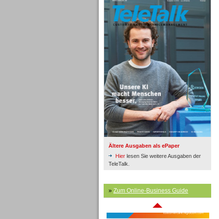
Inbound
Ältere Ausgaben als ePaper
Hier
lesen Sie weitere Ausgaben der
TeleTalk.
»
Zum Online-Business Guide
Inbound