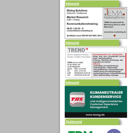
Inbound
Inbound
Outbound