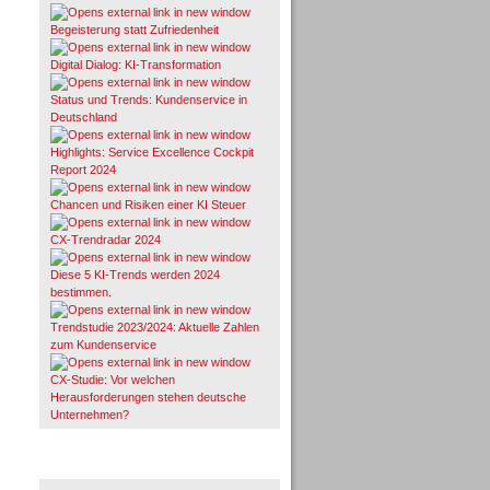
Begeisterung statt Zufriedenheit
Digital Dialog: KI-Transformation
Status und Trends: Kundenservice in
Deutschland
Highlights: Service Excellence Cockpit
Report 2024
Chancen und Risiken einer KI Steuer
CX-Trendradar 2024
Diese 5 KI-Trends werden 2024
bestimmen.
Trendstudie 2023/2024: Aktuelle Zahlen
zum Kundenservice
CX-Studie: Vor welchen
Herausforderungen stehen deutsche
Unternehmen?
TeleTalk-Marktübersichten