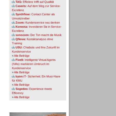
TAS:
Effizienz trifft auf Qualität
Caseris:
Auf dem Weg zur Service-
Exzellenz
Synthflow:
Contact Center als
Umsatztreiber
Zoom:
Kundenservice neu denken
Konecta:
Investieren Sie in Service-
Exzellenz
sonocom:
Der Ton macht die Musik
QNova:
Kontaktanalyse ohne
Training
USU:
Chatbots und ihre Zukunft im
Kundenservice
»
Alle Beiträge
Five9:
Intelligente Virtual Agents
(IVAs) markieren Umbruch im
Kundenservice
»
Alle Beiträge
byon:
IT- Sicherheit: Ein Must-Have
für KMU
»
Alle Beiträge
Sogedes:
Experience meets
Efficency
»
Alle Beiträge
Themen-Specials