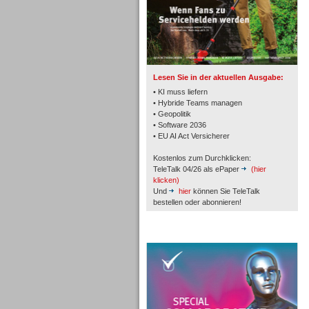
TK- und ACD-Systeme
Lesen Sie in der aktuellen Ausgabe:
• KI muss liefern
• Hybride Teams managen
• Geopolitik
• Software 2036
Workforce-Management
• EU AI Act Versicherer
Kostenlos zum Durchklicken:
TeleTalk 04/26 als ePaper
(hier
klicken)
Und
hier
können Sie TeleTalk
bestellen oder abonnieren!
Personal
TeleTalk Special