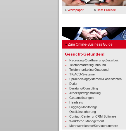
»
Whitepaper
»
Best Practice
Business Guide
»
Zum Online-Business Guide
Gesucht-Gefunden!
Recruiting-Qualifizierung-Zeitarbeit
Telefonmarketing Inbound
Telefonmarketing Outbound
TK/ACD-Systeme
Sprachdialogsysteme/KI-Assistenten
Dialer
Beratung/Consulting
Arbeitsplatzgestaltung
Gesamtlösungen
Headsets
Logging/Monitoring/
Qualitätssicherung
Contact Center u. CRM Software
Workforce-Management
Mehrwertdienste/Servicenummern