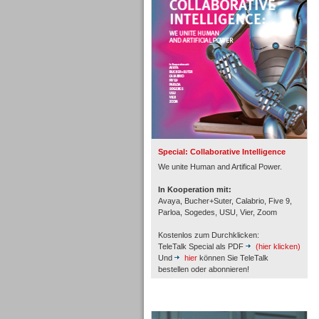
Personal
Inbound
Special: Collaborative Intelligence
We unite Human and Artifical Power.
In Kooperation mit:
Avaya, Bucher+Suter, Calabrio, Five 9,
Parloa, Sogedes, USU, Vier, Zoom
Kostenlos zum Durchklicken:
TeleTalk Special als PDF
(hier klicken)
Und
hier
können Sie TeleTalk
bestellen oder abonnieren!
TeleTalk Archiv
Inbound