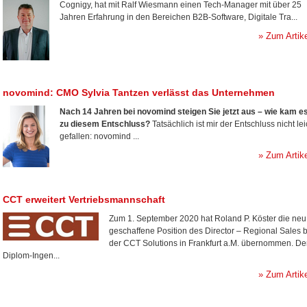
Cognigy, hat mit Ralf Wiesmann einen Tech-Manager mit über 25
Jahren Erfahrung in den Bereichen B2B-Software, Digitale Tra...
» Zum Artik
novomind: CMO Sylvia Tantzen verlässt das Unternehmen
Nach 14 Jahren bei novomind steigen Sie jetzt aus – wie kam e
zu diesem Entschluss?
Tatsächlich ist mir der Entschluss nicht lei
gefallen: novomind ...
» Zum Artik
CCT erweitert Vertriebsmannschaft
Zum 1. September 2020 hat Roland P. Köster die neu
geschaffene Position des Director – Regional Sales b
der CCT Solutions in Frankfurt a.M. übernommen. De
Diplom-Ingen...
» Zum Artik