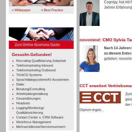
Cognigy, hat mit
Jahren Erfahrung 
»
Whitepaper
»
Best Practice
Business Guide
novomind: CMO Sylvia Ta
»
Zum Online-Business Guide
Nach 14 Jahren b
zu diesem Entsc
Gesucht-Gefunden!
gefallen: novomind
Recruiting-Qualifizierung-Zeitarbeit
Telefonmarketing Inbound
Telefonmarketing Outbound
TK/ACD-Systeme
Sprachdialogsysteme/KI-Assistenten
Dialer
CCT erweitert Vertriebsm
Beratung/Consulting
Arbeitsplatzgestaltung
Zum
Gesamtlösungen
gesc
Headsets
der 
Logging/Monitoring/
Diplom-Ingen...
Qualitätssicherung
Contact Center u. CRM Software
Workforce-Management
Mehrwertdienste/Servicenummern