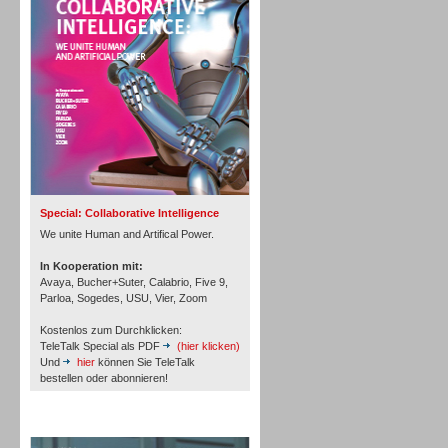
Personal
Inbound
Special: Collaborative Intelligence
We unite Human and Artifical Power.
In Kooperation mit:
Avaya, Bucher+Suter, Calabrio, Five 9,
Parloa, Sogedes, USU, Vier, Zoom
Kostenlos zum Durchklicken:
TeleTalk Special als PDF
(hier klicken)
Und
hier
können Sie TeleTalk
bestellen oder abonnieren!
TeleTalk Archiv
Inbound