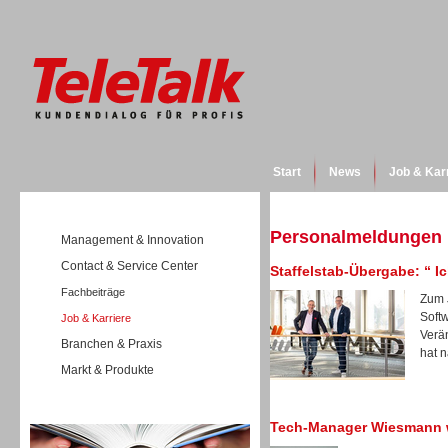
Start
News
Job & Kar
Personalmeldungen
Management & Innovation
Contact & Service Center
Staffelstab-Übergabe: “ 
Fachbeiträge
Zum 
Soft
Job & Karriere
Verä
Branchen & Praxis
hat n
Markt & Produkte
Wissen
Tech-Manager Wiesmann w