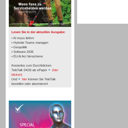
TK- und ACD-Systeme
Lesen Sie in der aktuellen Ausgabe:
• KI muss liefern
• Hybride Teams managen
• Geopolitik
• Software 2036
Workforce-Management
• EU AI Act Versicherer
Kostenlos zum Durchklicken:
TeleTalk 04/26 als ePaper
(hier
klicken)
Und
hier
können Sie TeleTalk
bestellen oder abonnieren!
Personal
TeleTalk Special