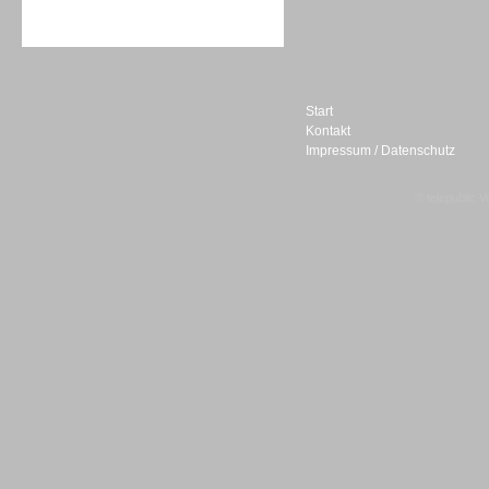
Sprachdialogsysteme u. Ki/
Sprachassistenten
Start
Kontakt
Impressum / Datenschutz
Sprachdialogsysteme u. Ki/
Sprachassistenten
© telepublic V