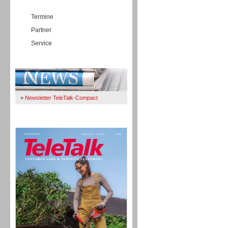
Termine
Partner
Service
Immer Up-To-Date
»
Newsletter TeleTalk-Compact
TeleTalk 04/26