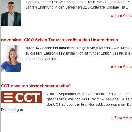
Cognigy, hat mit Ralf Wiesmann einen Tech-Manager mit über 25
Jahren Erfahrung in den Bereichen B2B-Software, Digitale Tra...
» Zum Artik
novomind: CMO Sylvia Tantzen verlässt das Unternehmen
Nach 14 Jahren bei novomind steigen Sie jetzt aus – wie kam e
zu diesem Entschluss?
Tatsächlich ist mir der Entschluss nicht lei
gefallen: novomind ...
» Zum Artik
CCT erweitert Vertriebsmannschaft
Zum 1. September 2020 hat Roland P. Köster die neu
geschaffene Position des Director – Regional Sales b
der CCT Solutions in Frankfurt a.M. übernommen. De
Diplom-Ingen...
» Zum Artik