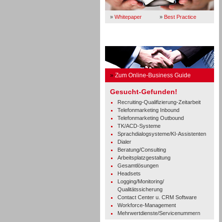
»
Whitepaper
»
Best Practice
Business Guide
»
Zum Online-Business Guide
Gesucht-Gefunden!
Recruiting-Qualifizierung-Zeitarbeit
Telefonmarketing Inbound
Telefonmarketing Outbound
TK/ACD-Systeme
Sprachdialogsysteme/KI-Assistenten
Dialer
Beratung/Consulting
Arbeitsplatzgestaltung
Gesamtlösungen
Headsets
Logging/Monitoring/
Qualitätssicherung
Contact Center u. CRM Software
Workforce-Management
Mehrwertdienste/Servicenummern