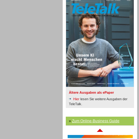
Inbound
Ältere Ausgaben als ePaper
Hier
lesen Sie weitere Ausgaben der
TeleTalk.
»
Zum Online-Business Guide
Inbound