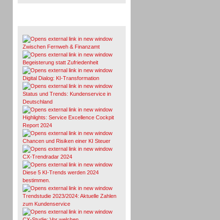
Whitepaper & Studien
Zwischen Fernweh & Finanzamt
Begeisterung statt Zufriedenheit
Digital Dialog: KI-Transformation
Status und Trends: Kundenservice in
Deutschland
Highlights: Service Excellence Cockpit
Report 2024
Chancen und Risiken einer KI Steuer
CX-Trendradar 2024
Diese 5 KI-Trends werden 2024
bestimmen.
Trendstudie 2023/2024: Aktuelle Zahlen
zum Kundenservice
CX-Studie: Vor welchen