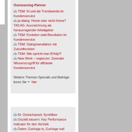
Outsourcing-Partner
TDM: KI und die Trendwende im
Kundenservice
ja-dialog: Home oder nicht Home?
TAS AG: Auszeichnung als
herausragender Arbeitgeber
TDM: Evolution statt Revolution im
Kundenservice
TDM: Dialogmanufaktur mit
Zukunftsvision
TDM: Wie spricht man Erfolg?!
New Work – regiocom: Zentraler
Wissenszugriff für effziente
Kundenservice
Weitere Themen-Specials und Beiträge
lesen Sie
hier
Fachbeiträge & Cases
KI- Omnichannel: Synthflow
Gezielt steuern: Key Performance
Indicator für den Vertrieb
Daten: Garbage in, Garbage out!