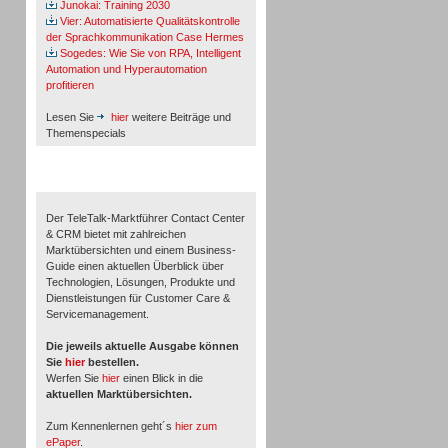
Junokai: Training 2030
Vier: Automatisierte Qualitätskontrolle
der Sprachkommunikation Case Hermes
Sogedes: Wie Sie von RPA, Intelligent
Automation und Hyperautomation
profitieren
Lesen Sie
hier
weitere Beiträge und
Themenspecials
TeleTalk-Marktführer 1/2026
Der TeleTalk-Marktführer Contact Center
& CRM bietet mit zahlreichen
Marktübersichten und einem Business-
Guide einen aktuellen Überblick über
Technologien, Lösungen, Produkte und
Dienstleistungen für Customer Care &
Servicemanagement.
Die jeweils aktuelle Ausgabe können
Sie
hier
bestellen.
Werfen Sie
hier
einen Blick in die
aktuellen Marktübersichten.
Zum Kennenlernen geht´s
hier zum
ePaper
.