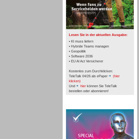
TK- und ACD-Systeme
Lesen Sie in der aktuellen Ausgabe:
• KI muss liefern
• Hybride Teams managen
• Geopolitik
• Software 2036
Workforce-Management
• EU AI Act Versicherer
Kostenlos zum Durchklicken:
TeleTalk 04/26 als ePaper
(hier
klicken)
Und
hier
können Sie TeleTalk
bestellen oder abonnieren!
Personal
TeleTalk Special