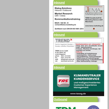
Inbound
Inbound
Outbound