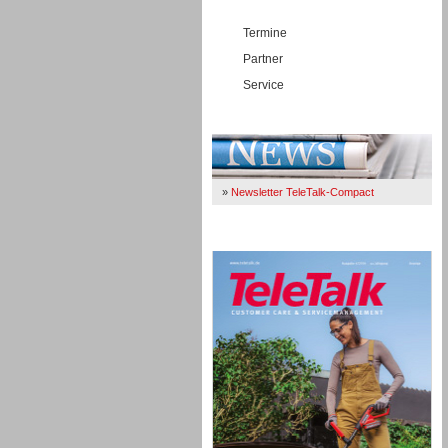
Termine
Partner
Service
Immer Up-To-Date
»
Newsletter TeleTalk-Compact
TeleTalk 04/26