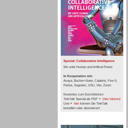
Personal
Inbound
Special: Collaborative Intelligence
We unite Human and Artifical Power.
In Kooperation mit:
Avaya, Bucher+Suter, Calabrio, Five 9,
Parloa, Sogedes, USU, Vier, Zoom
Kostenlos zum Durchklicken:
TeleTalk Special als PDF
(hier klicken)
Und
hier
können Sie TeleTalk
bestellen oder abonnieren!
TeleTalk Archiv
Inbound