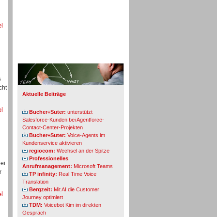
el
Info-Board
s
cht
Aktuelle Beiträge
el
Bucher+Suter:
unterstützt
Salesforce-Kunden bei Agentforce-
Contact-Center-Projekten
Bucher+Suter:
Voice-Agents im
Kundenservice aktivieren
regiocom:
Wechsel an der Spitze
Professionelles
ei
Anrufmanagement:
Microsoft Teams
r
TP infinity:
Real Time Voice
Translation
Bergzeit:
Mit AI die Customer
el
Journey optimiert
TDM:
Voicebot Kim im direkten
Gespräch