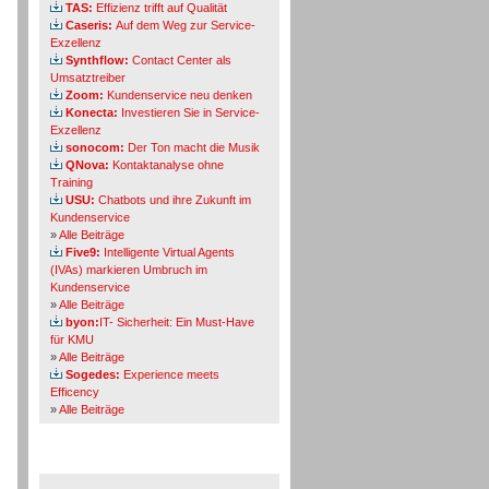
TAS:
Effizienz trifft auf Qualität
Caseris:
Auf dem Weg zur Service-
Exzellenz
Synthflow:
Contact Center als
Umsatztreiber
Zoom:
Kundenservice neu denken
Konecta:
Investieren Sie in Service-
Exzellenz
sonocom:
Der Ton macht die Musik
QNova:
Kontaktanalyse ohne
Training
USU:
Chatbots und ihre Zukunft im
Kundenservice
»
Alle Beiträge
Five9:
Intelligente Virtual Agents
(IVAs) markieren Umbruch im
Kundenservice
»
Alle Beiträge
byon:
IT- Sicherheit: Ein Must-Have
für KMU
»
Alle Beiträge
Sogedes:
Experience meets
Efficency
»
Alle Beiträge
Themen-Specials