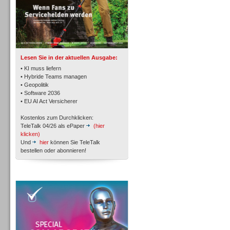
TK- und ACD-Systeme
Lesen Sie in der aktuellen Ausgabe:
• KI muss liefern
• Hybride Teams managen
• Geopolitik
• Software 2036
Workforce-Management
• EU AI Act Versicherer
Kostenlos zum Durchklicken:
TeleTalk 04/26 als ePaper
(hier
klicken)
Und
hier
können Sie TeleTalk
bestellen oder abonnieren!
Personal
TeleTalk Special