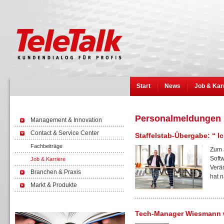
Start
News
Job & Kar
Personalmeldungen
Management & Innovation
Contact & Service Center
Staffelstab-Übergabe: “ 
Fachbeiträge
Zum 
Soft
Job & Karriere
Verä
Branchen & Praxis
hat n
Markt & Produkte
Wissen
Tech-Manager Wiesmann w