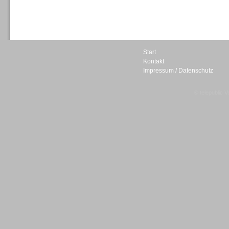
Sprachdialogsysteme u. Ki/
Sprachassistenten
Start
Kontakt
Impressum / Datenschutz
Sprachdialogsysteme u. Ki/
Sprachassistenten
© telepublic V