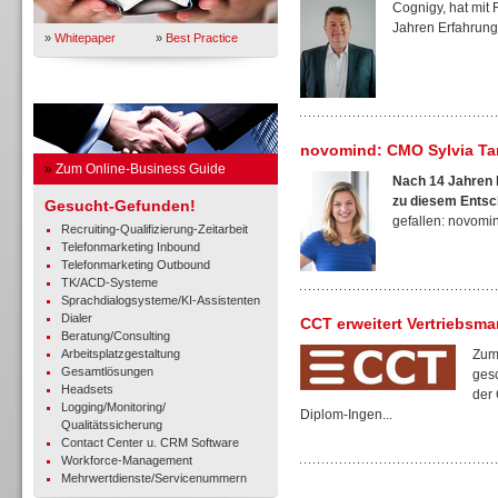
Cognigy, hat mit
Jahren Erfahrung 
»
Whitepaper
»
Best Practice
Business Guide
novomind: CMO Sylvia Ta
»
Zum Online-Business Guide
Nach 14 Jahren b
zu diesem Entsc
Gesucht-Gefunden!
gefallen: novomind
Recruiting-Qualifizierung-Zeitarbeit
Telefonmarketing Inbound
Telefonmarketing Outbound
TK/ACD-Systeme
Sprachdialogsysteme/KI-Assistenten
Dialer
CCT erweitert Vertriebsm
Beratung/Consulting
Arbeitsplatzgestaltung
Zum
Gesamtlösungen
gesc
Headsets
der 
Logging/Monitoring/
Diplom-Ingen...
Qualitätssicherung
Contact Center u. CRM Software
Workforce-Management
Mehrwertdienste/Servicenummern