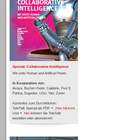
Personal
Inbound
Special: Collaborative Intelligence
We unite Human and Artifical Power.
In Kooperation mit:
Avaya, Bucher+Suter, Calabrio, Five 9,
Parloa, Sogedes, USU, Vier, Zoom
Kostenlos zum Durchklicken:
TeleTalk Special als PDF
(hier klicken)
Und
hier
können Sie TeleTalk
bestellen oder abonnieren!
Inbound
TeleTalk Archiv