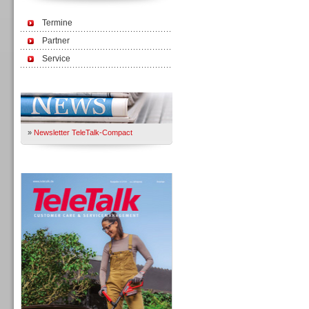
Termine
Partner
Service
Immer Up-To-Date
»
Newsletter TeleTalk-Compact
TeleTalk 04/26