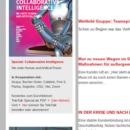
Personal
Weltbild Gruppe: Teamspir
Schon zu Beginn war das Vorha
Inbound
Mut zu neuen Wegen im S
Special: Collaborative Intelligence
Maßnahmen für außergewö
We unite Human and Artifical Power.
Eine Kundin ruft an: „Hier steht
In Kooperation mit:
Muss ich da noch einen Namen e
Avaya, Bucher+Suter, Calabrio, Five 9,
einem verschm...
Parloa, Sogedes, USU, Vier, Zoom
Kostenlos zum Durchklicken:
TeleTalk Special als PDF
(hier klicken)
Und
hier
können Sie TeleTalk
bestellen oder abonnieren!
IN DER KRISE UND NACH 
Eine stabile Kundenbindung ist 
TeleTalk Archiv
Inbound
Geschäftserfolg. Neben fachlich