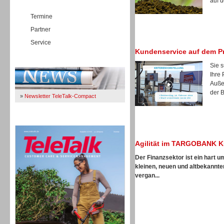
auf d
Termine
Partner
Service
Kundenservice auf dem P
Immer Up-To-Date
Sie 
Ihre
Auße
der B
»
Newsletter TeleTalk-Compact
TeleTalk 04/26
Agilität im TARGOBANK K
Der Finanzsektor ist ein hart 
kleinen, neuen und altbekannte
vergan...