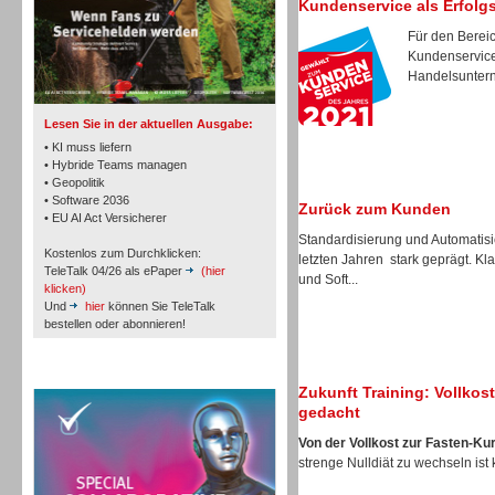
Kundenservice als Erfolg
Für den Bereic
Kundenservice 
TK- und ACD-Systeme
Handelsunterne
Lesen Sie in der aktuellen Ausgabe:
• KI muss liefern
• Hybride Teams managen
• Geopolitik
• Software 2036
Zurück zum Kunden
Workforce-Management
• EU AI Act Versicherer
Standardisierung und Automatis
Kostenlos zum Durchklicken:
letzten Jahren stark geprägt. K
TeleTalk 04/26 als ePaper
(hier
und Soft...
klicken)
Und
hier
können Sie TeleTalk
bestellen oder abonnieren!
Personal
TeleTalk Special
Zukunft Training: Vollko
gedacht
Von der Vollkost zur Fasten-Ku
strenge Nulldiät zu wechseln ist 