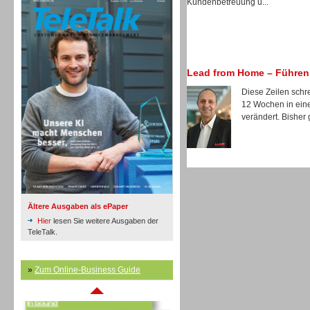
Kundenbetreuung u...
Lead from Home – Führen 
Inbound
Diese Zeilen schre
12 Wochen in einer
verändert. Bisher 
Ältere Ausgaben als ePaper
Hier
lesen Sie weitere Ausgaben der
TeleTalk.
»
Zum Online-Business Guide
Inbound