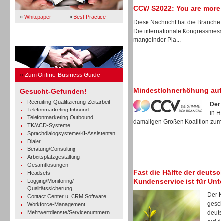
CCW S2022: You are more
»
Whitepaper
»
Best Practice
Diese Nachricht hat die Branche 
Die internationale Kongressmes
mangelnder Pla...
Business Guide
»
Zum Online-Business Guide
Mindestlohnerhöhung auf
Gesucht-Gefunden!
Recruiting-Qualifizierung-Zeitarbeit
Der
Telefonmarketing Inbound
in 
Telefonmarketing Outbound
damaligen Großen Koalition zum 
TK/ACD-Systeme
Sprachdialogsysteme/KI-Assistenten
Dialer
Beratung/Consulting
Arbeitsplatzgestaltung
Gesamtlösungen
Fast die Hälfte der deuts
Headsets
Kundenservice ist für Un
Logging/Monitoring/
Qualitätssicherung
Der 
Contact Center u. CRM Software
gesch
Workforce-Management
Mehrwertdienste/Servicenummern
deut