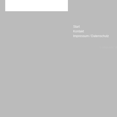
Sprachdialogsysteme u. Ki/
Sprachassistenten
Start
Kontakt
Impressum / Datenschutz
Sprachdialogsysteme u. Ki/
Sprachassistenten
© telepublic V