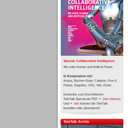
Personal
Inbound
Special: Collaborative Intelligence
We unite Human and Artifical Power.
In Kooperation mit:
Avaya, Bucher+Suter, Calabrio, Five 9,
Parloa, Sogedes, USU, Vier, Zoom
Kostenlos zum Durchklicken:
TeleTalk Special als PDF
(hier klicken)
Und
hier
können Sie TeleTalk
bestellen oder abonnieren!
Inbound
TeleTalk Archiv