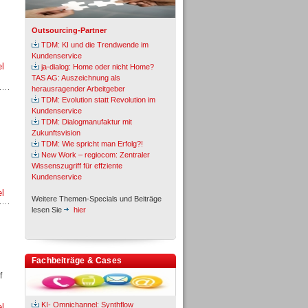
Outsourcing-Partner
TDM: KI und die Trendwende im
Kundenservice
el
ja-dialog: Home oder nicht Home?
TAS AG: Auszeichnung als
herausragender Arbeitgeber
TDM: Evolution statt Revolution im
Kundenservice
TDM: Dialogmanufaktur mit
Zukunftsvision
TDM: Wie spricht man Erfolg?!
New Work – regiocom: Zentraler
Wissenszugriff für effziente
Kundenservice
el
Weitere Themen-Specials und Beiträge
lesen Sie
hier
Fachbeiträge & Cases
f
KI- Omnichannel: Synthflow
el