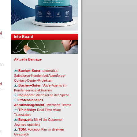
el
Info-Board
Aktuelle Beiträge
ohn
Bucher+Suter:
unterstützt
Salesforce-Kunden bei Agentforce-
Contact-Center-Projekten
el
Bucher+Suter:
Voice-Agents im
Kundenservice aktivieren
regiocom:
Wechsel an der Spitze
Professionelles
Anrufmanagement:
Microsoft Teams
TP infinity:
Real Time Voice
Translation
Bergzeit:
Mit AI die Customer
Journey optimiert
TDM:
Voicebot Kim im direkten
n
Gespräch