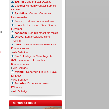
TAS:
Effizienz trifft auf Qualität
Caseris:
Auf dem Weg zur Service-
el
Exzellenz
Synthflow:
Contact Center als
Umsatztreiber
Zoom:
Kundenservice neu denken
Konecta:
Investieren Sie in Service-
Exzellenz
nd
sonocom:
Der Ton macht die Musik
QNova:
Kontaktanalyse ohne
Training
USU:
Chatbots und ihre Zukunft im
Kundenservice
el
»
Alle Beiträge
Five9:
Intelligente Virtual Agents
(IVAs) markieren Umbruch im
Kundenservice
»
Alle Beiträge
byon:
IT- Sicherheit: Ein Must-Have
für KMU
d
»
Alle Beiträge
n
Sogedes:
Experience meets
Efficency
»
Alle Beiträge
el
Themen-Specials