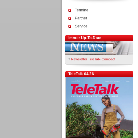
Termine
Partner
Service
Immer Up-To-Date
»
Newsletter TeleTalk-Compact
TeleTalk 04/26