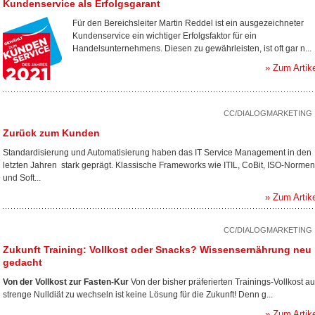
Kundenservice als Erfolgsgarant
Für den Bereichsleiter Martin Reddel ist ein ausgezeichneter
Kundenservice ein wichtiger Erfolgsfaktor für ein
Handelsunternehmens. Diesen zu gewährleisten, ist oft gar n...
» Zum Artik
CC/DIALOGMARKETING
Zurück zum Kunden
Standardisierung und Automatisierung haben das IT Service Management in den
letzten Jahren stark geprägt. Klassische Frameworks wie ITIL, CoBit, ISO-Normen
und Soft...
» Zum Artik
CC/DIALOGMARKETING
Zukunft Training: Vollkost oder Snacks? Wissensernährung neu
gedacht
Von der Vollkost zur Fasten-Kur
Von der bisher präferierten Trainings-Vollkost au
strenge Nulldiät zu wechseln ist keine Lösung für die Zukunft! Denn g...
» Zum Artik