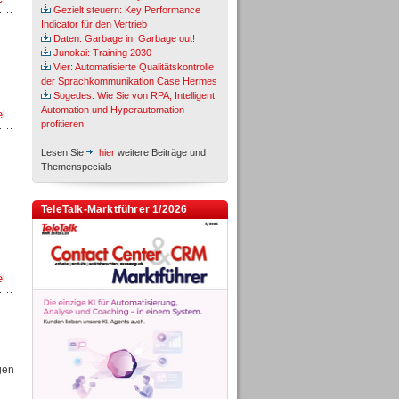
Gezielt steuern: Key Performance
Indicator für den Vertrieb
Daten: Garbage in, Garbage out!
Junokai: Training 2030
Vier: Automatisierte Qualitätskontrolle
der Sprachkommunikation Case Hermes
Sogedes: Wie Sie von RPA, Intelligent
Automation und Hyperautomation
el
profitieren
Lesen Sie
hier
weitere Beiträge und
Themenspecials
TeleTalk-Marktführer 1/2026
el
gen