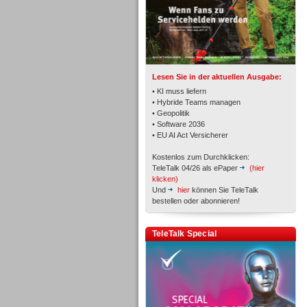
TK- und ACD-Systeme
Lesen Sie in der aktuellen Ausgabe:
• KI muss liefern
• Hybride Teams managen
• Geopolitik
• Software 2036
Workforce-Management
• EU AI Act Versicherer
Kostenlos zum Durchklicken:
TeleTalk 04/26 als ePaper
(hier
klicken)
Und
hier
können Sie TeleTalk
bestellen oder abonnieren!
Personal
TeleTalk Special