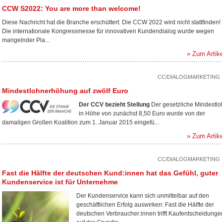
CCW S2022: You are more than welcome!
Diese Nachricht hat die Branche erschüttert: Die CCW 2022 wird nicht stattfinden!
Die internationale Kongressmesse für innovativen Kundendialog wurde wegen
mangelnder Pla...
» Zum Artik
CC/DIALOGMARKETING
Mindestlohnerhöhung auf zwölf Euro
Der CCV bezieht Stellung
Der gesetzliche Mindestl
in Höhe von zunächst 8,50 Euro wurde von der
damaligen Großen Koalition zum 1. Januar 2015 eingefü...
» Zum Artik
CC/DIALOGMARKETING
Fast die Hälfte der deutschen Kund:innen hat das Gefühl, guter
Kundenservice ist für Unternehme
Der Kundenservice kann sich unmittelbar auf den
geschäftlichen Erfolg auswirken: Fast die Hälfte der
deutschen Verbraucher:innen trifft Kaufentscheidunge