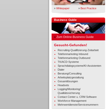
»
Whitepaper
»
Best Practice
Business Guide
»
Zum Online-Business Guide
Gesucht-Gefunden!
Recruiting-Qualifizierung-Zeitarbeit
Telefonmarketing Inbound
Telefonmarketing Outbound
TK/ACD-Systeme
Sprachdialogsysteme/KI-Assistenten
Dialer
Beratung/Consulting
Arbeitsplatzgestaltung
Gesamtlösungen
Headsets
Logging/Monitoring/
Qualitätssicherung
Contact Center u. CRM Software
Workforce-Management
Mehrwertdienste/Servicenummern