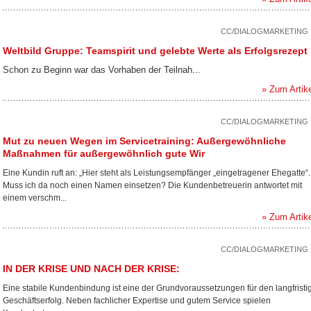
CC/DIALOGMARKETING
Weltbild Gruppe: Teamspirit und gelebte Werte als Erfolgsrezept
Schon zu Beginn war das Vorhaben der Teilnah...
» Zum Artik
CC/DIALOGMARKETING
Mut zu neuen Wegen im Servicetraining: Außergewöhnliche
Maßnahmen für außergewöhnlich gute Wir
Eine Kundin ruft an: „Hier steht als Leistungsempfänger „eingetragener Ehegatte“.
Muss ich da noch einen Namen einsetzen? Die Kundenbetreuerin antwortet mit
einem verschm...
» Zum Artik
CC/DIALOGMARKETING
IN DER KRISE UND NACH DER KRISE:
Eine stabile Kundenbindung ist eine der Grundvoraussetzungen für den langfristi
Geschäftserfolg. Neben fachlicher Expertise und gutem Service spielen