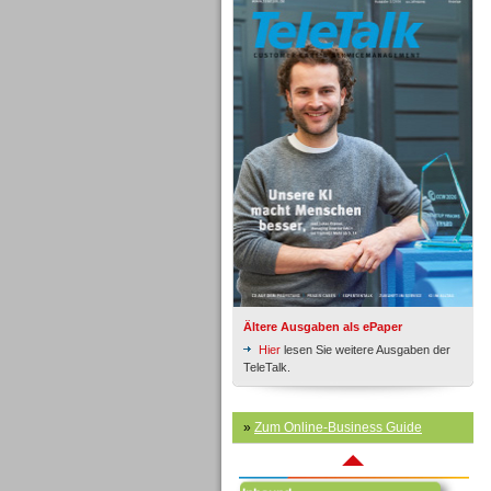
Inbound
Ältere Ausgaben als ePaper
Hier
lesen Sie weitere Ausgaben der
TeleTalk.
»
Zum Online-Business Guide
Inbound