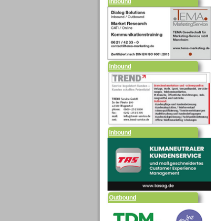
Inbound
Inbound
Outbound