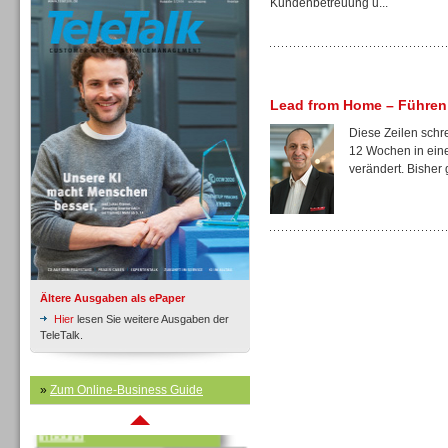
Kundenbetreuung u...
Lead from Home – Führen 
Inbound
Diese Zeilen schre
12 Wochen in einer
verändert. Bisher 
Ältere Ausgaben als ePaper
Hier
lesen Sie weitere Ausgaben der
TeleTalk.
»
Zum Online-Business Guide
Inbound