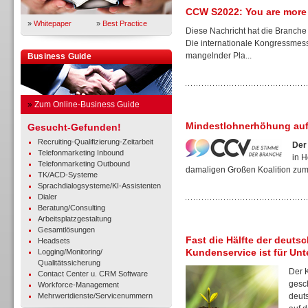
CCW S2022: You are more
»
Whitepaper
»
Best Practice
Diese Nachricht hat die Branche 
Die internationale Kongressmes
mangelnder Pla...
Business Guide
»
Zum Online-Business Guide
Mindestlohnerhöhung auf
Gesucht-Gefunden!
Recruiting-Qualifizierung-Zeitarbeit
Der
Telefonmarketing Inbound
in 
Telefonmarketing Outbound
damaligen Großen Koalition zum 
TK/ACD-Systeme
Sprachdialogsysteme/KI-Assistenten
Dialer
Beratung/Consulting
Arbeitsplatzgestaltung
Gesamtlösungen
Fast die Hälfte der deuts
Headsets
Kundenservice ist für Un
Logging/Monitoring/
Qualitätssicherung
Der 
Contact Center u. CRM Software
gesch
Workforce-Management
Mehrwertdienste/Servicenummern
deut