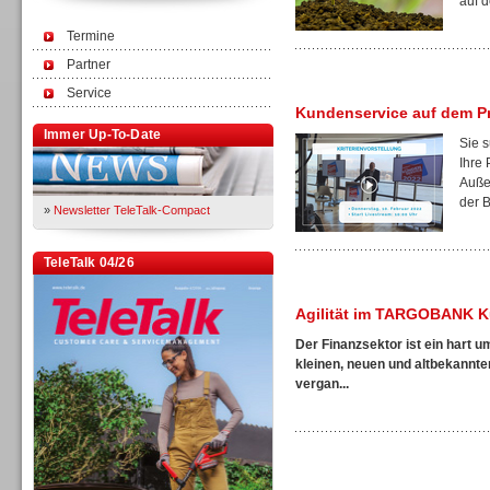
auf d
Termine
Partner
Service
Kundenservice auf dem P
Immer Up-To-Date
Sie 
Ihre
Auße
der B
»
Newsletter TeleTalk-Compact
TeleTalk 04/26
Agilität im TARGOBANK K
Der Finanzsektor ist ein hart 
kleinen, neuen und altbekannte
vergan...