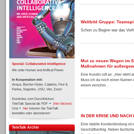
Personal
Weltbild Gruppe: Teamspir
Schon zu Beginn war das Vorha
Inbound
Mut zu neuen Wegen im S
Special: Collaborative Intelligence
Maßnahmen für außergewö
We unite Human and Artifical Power.
Eine Kundin ruft an: „Hier steht
In Kooperation mit:
Muss ich da noch einen Namen e
Avaya, Bucher+Suter, Calabrio, Five 9,
einem verschm...
Parloa, Sogedes, USU, Vier, Zoom
Kostenlos zum Durchklicken:
TeleTalk Special als PDF
(hier klicken)
Und
hier
können Sie TeleTalk
bestellen oder abonnieren!
IN DER KRISE UND NACH 
Eine stabile Kundenbindung ist 
TeleTalk Archiv
Inbound
Geschäftserfolg. Neben fachlich