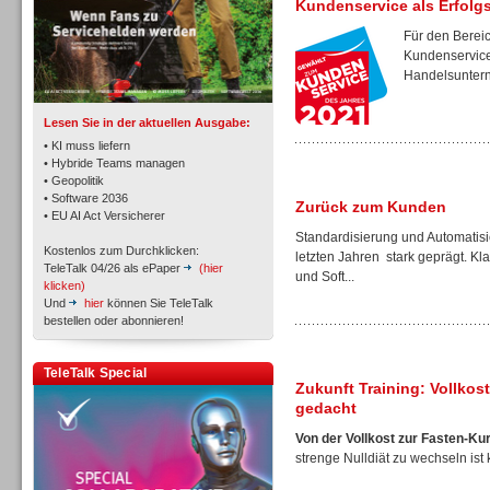
Kundenservice als Erfolg
Für den Bereic
Kundenservice 
TK- und ACD-Systeme
Handelsunterne
Lesen Sie in der aktuellen Ausgabe:
• KI muss liefern
• Hybride Teams managen
• Geopolitik
• Software 2036
Workforce-Management
Zurück zum Kunden
• EU AI Act Versicherer
Standardisierung und Automatis
Kostenlos zum Durchklicken:
letzten Jahren stark geprägt. K
TeleTalk 04/26 als ePaper
(hier
und Soft...
klicken)
Und
hier
können Sie TeleTalk
bestellen oder abonnieren!
Personal
TeleTalk Special
Zukunft Training: Vollko
gedacht
Von der Vollkost zur Fasten-Ku
strenge Nulldiät zu wechseln ist 