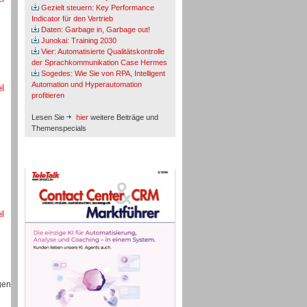
Gezielt steuern: Key Performance
Indicator für den Vertrieb
Daten: Garbage in, Garbage out!
Junokai: Training 2030
Vier: Automatisierte Qualitätskontrolle
der Sprachkommunikation Case Hermes
Sogedes: Wie Sie von RPA, Intelligent
Automation und Hyperautomation
el
profitieren
Lesen Sie
hier
weitere Beiträge und
Themenspecials
TeleTalk-Marktführer 1/2026
el
gen