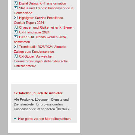
Digital Dialog: KI-Transformation
Status und Trends: Kundenservice in
Deutschland
Highlights: Service Excellence
Cockpit Report 2024
Chancen und Risiken einer KI Steuer
CX-Trendradar 2024
Diese 5 KI-Trends werden 2024
bestimmen.
Trendstudie 2023/2024: Aktuelle
Zahlen zum Kundenservice
CX-Studie: Vor welchen
Herausforderungen stehen deutsche
Unternehmen?
TeleTalk-Marktübersichten
12 Tabellen, hunderte Anbieter
Alle Produkte, Lösungen, Dienste und
Dienstanbieter für professionellen
Kundenservice im schnellen Überblick.
Hier gehts zu den Marktübersichten