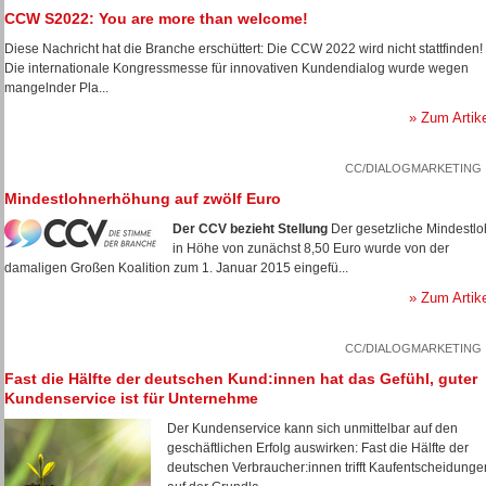
CCW S2022: You are more than welcome!
Diese Nachricht hat die Branche erschüttert: Die CCW 2022 wird nicht stattfinden!
Die internationale Kongressmesse für innovativen Kundendialog wurde wegen
mangelnder Pla...
» Zum Artik
CC/DIALOGMARKETING
Mindestlohnerhöhung auf zwölf Euro
Der CCV bezieht Stellung
Der gesetzliche Mindestl
in Höhe von zunächst 8,50 Euro wurde von der
damaligen Großen Koalition zum 1. Januar 2015 eingefü...
» Zum Artik
CC/DIALOGMARKETING
Fast die Hälfte der deutschen Kund:innen hat das Gefühl, guter
Kundenservice ist für Unternehme
Der Kundenservice kann sich unmittelbar auf den
geschäftlichen Erfolg auswirken: Fast die Hälfte der
deutschen Verbraucher:innen trifft Kaufentscheidunge