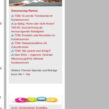
Outsourcing-Partner
TDM: KI und die Trendwende im
Kundenservice
el
ja-dialog: Home oder nicht Home?
TAS AG: Auszeichnung als
herausragender Arbeitgeber
TDM: Evolution statt Revolution im
Kundenservice
TDM: Dialogmanufaktur mit
Zukunftsvision
TDM: Wie spricht man Erfolg?!
New Work – regiocom: Zentraler
Wissenszugriff für effziente
Kundenservice
el
Weitere Themen-Specials und Beiträge
lesen Sie
hier
Fachbeiträge & Cases
f
KI- Omnichannel: Synthflow
el