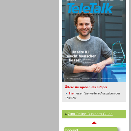
Inbound
Ältere Ausgaben als ePaper
Hier
lesen Sie weitere Ausgaben der
TeleTalk.
»
Zum Online-Business Guide
Inbound