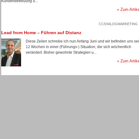
Kundenbetreuung u...
» Zum Artik
CC/DIALOGMARKETING
Lead from Home – Führen auf Distanz
Diese Zeilen schreibe ich nun Anfang Juni und wir befinden uns sei
12 Wochen in einer (Führungs-) Situation, die sich wöchentlich
verändert. Bisher gewohnte Strategien u...
» Zum Artik