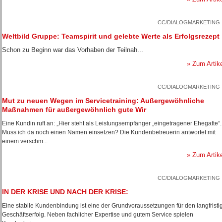
CC/DIALOGMARKETING
Weltbild Gruppe: Teamspirit und gelebte Werte als Erfolgsrezept
Schon zu Beginn war das Vorhaben der Teilnah...
» Zum Artik
CC/DIALOGMARKETING
Mut zu neuen Wegen im Servicetraining: Außergewöhnliche
Maßnahmen für außergewöhnlich gute Wir
Eine Kundin ruft an: „Hier steht als Leistungsempfänger „eingetragener Ehegatte“.
Muss ich da noch einen Namen einsetzen? Die Kundenbetreuerin antwortet mit
einem verschm...
» Zum Artik
CC/DIALOGMARKETING
IN DER KRISE UND NACH DER KRISE:
Eine stabile Kundenbindung ist eine der Grundvoraussetzungen für den langfristi
Geschäftserfolg. Neben fachlicher Expertise und gutem Service spielen