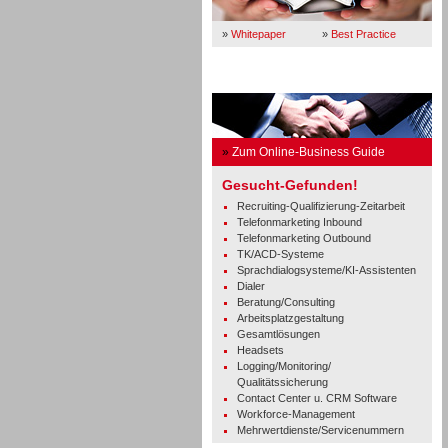
»
Whitepaper
»
Best Practice
Business Guide
»
Zum Online-Business Guide
Gesucht-Gefunden!
Recruiting-Qualifizierung-Zeitarbeit
Telefonmarketing Inbound
Telefonmarketing Outbound
TK/ACD-Systeme
Sprachdialogsysteme/KI-Assistenten
Dialer
Beratung/Consulting
Arbeitsplatzgestaltung
Gesamtlösungen
Headsets
Logging/Monitoring/
Qualitätssicherung
Contact Center u. CRM Software
Workforce-Management
Mehrwertdienste/Servicenummern