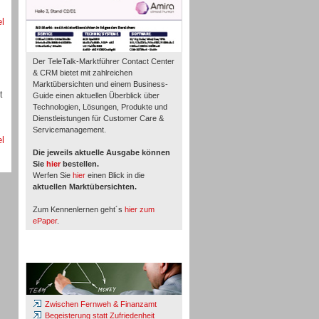
el
Der TeleTalk-Marktführer Contact Center
& CRM bietet mit zahlreichen
Marktübersichten und einem Business-
t
Guide einen aktuellen Überblick über
Technologien, Lösungen, Produkte und
Dienstleistungen für Customer Care &
Servicemanagement.
el
Die jeweils aktuelle Ausgabe können
Sie
hier
bestellen.
Werfen Sie
hier
einen Blick in die
aktuellen Marktübersichten.
Zum Kennenlernen geht´s
hier zum
ePaper
.
Whitepaper & Studien
Zwischen Fernweh & Finanzamt
Begeisterung statt Zufriedenheit