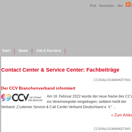
iPad
Newsletter
Abo
Start
News
Job & Karriere
Contact Center & Service Center: Fachbeiträge
CC/DIALOGMARKETING
Der CCV Branchenverband informiert
Am 18. Februar 2022 wurde der neue Name des CC
ins Vereinsregister eingetragen, seitdem heißt der
Verband „Customer Service & Call Center Verband Deutschland e. V.“ ...
» Zum Artik
CC/DIALOGMARKETING