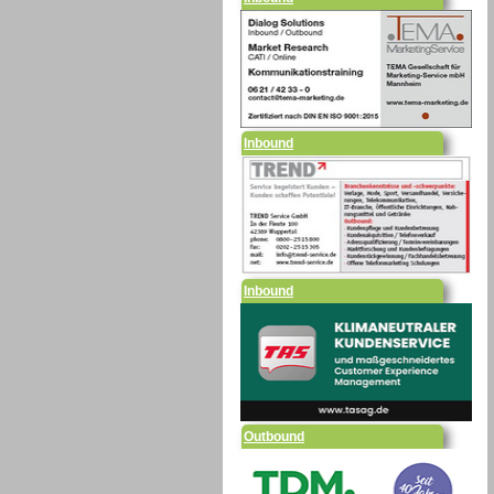
Inbound
Inbound
Outbound