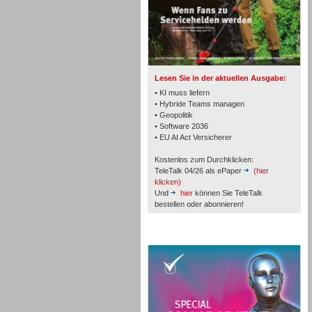
TK- und ACD-Systeme
Lesen Sie in der aktuellen Ausgabe:
• KI muss liefern
• Hybride Teams managen
• Geopolitik
• Software 2036
Workforce-Management
• EU AI Act Versicherer
Kostenlos zum Durchklicken:
TeleTalk 04/26 als ePaper
(hier
klicken)
Und
hier
können Sie TeleTalk
bestellen oder abonnieren!
Personal
TeleTalk Special