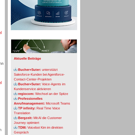
el
Info-Board
Aktuelle Beiträge
ohn
Bucher+Suter:
unterstützt
Salesforce-Kunden bei Agentforce-
Contact-Center-Projekten
el
Bucher+Suter:
Voice-Agents im
Kundenservice aktivieren
regiocom:
Wechsel an der Spitze
Professionelles
Anrufmanagement:
Microsoft Teams
TP infinity:
Real Time Voice
Translation
Bergzeit:
Mit AI die Customer
Journey optimiert
TDM:
Voicebot Kim im direkten
n
Gespräch