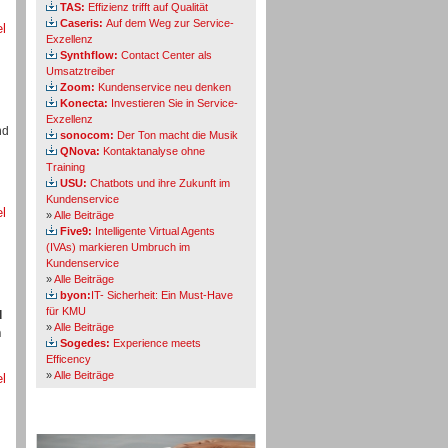
TAS:
Effizienz trifft auf Qualität
Caseris:
Auf dem Weg zur Service-
el
Exzellenz
Synthflow:
Contact Center als
Umsatztreiber
Zoom:
Kundenservice neu denken
Konecta:
Investieren Sie in Service-
Exzellenz
nd
sonocom:
Der Ton macht die Musik
QNova:
Kontaktanalyse ohne
Training
USU:
Chatbots und ihre Zukunft im
Kundenservice
el
»
Alle Beiträge
Five9:
Intelligente Virtual Agents
(IVAs) markieren Umbruch im
Kundenservice
»
Alle Beiträge
byon:
IT- Sicherheit: Ein Must-Have
für KMU
d
»
Alle Beiträge
n
Sogedes:
Experience meets
Efficency
»
Alle Beiträge
el
Themen-Specials