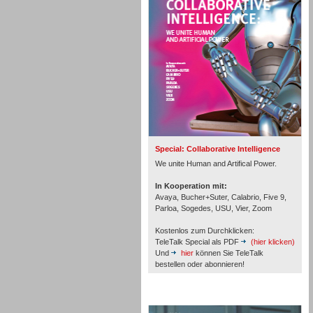
Personal
Inbound
Special: Collaborative Intelligence
We unite Human and Artifical Power.
In Kooperation mit:
Avaya, Bucher+Suter, Calabrio, Five 9,
Parloa, Sogedes, USU, Vier, Zoom
Kostenlos zum Durchklicken:
TeleTalk Special als PDF
(hier klicken)
Und
hier
können Sie TeleTalk
bestellen oder abonnieren!
Inbound
TeleTalk Archiv