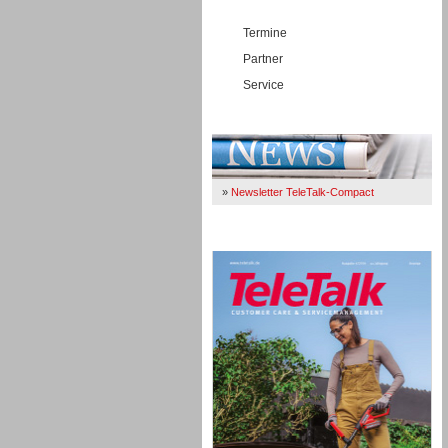
Termine
Partner
Service
Immer Up-To-Date
»
Newsletter TeleTalk-Compact
TeleTalk 04/26