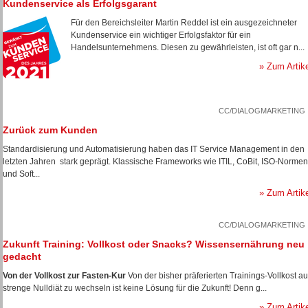
Kundenservice als Erfolgsgarant
Für den Bereichsleiter Martin Reddel ist ein ausgezeichneter
Kundenservice ein wichtiger Erfolgsfaktor für ein
Handelsunternehmens. Diesen zu gewährleisten, ist oft gar n...
» Zum Artik
CC/DIALOGMARKETING
Zurück zum Kunden
Standardisierung und Automatisierung haben das IT Service Management in den
letzten Jahren stark geprägt. Klassische Frameworks wie ITIL, CoBit, ISO-Normen
und Soft...
» Zum Artik
CC/DIALOGMARKETING
Zukunft Training: Vollkost oder Snacks? Wissensernährung neu
gedacht
Von der Vollkost zur Fasten-Kur
Von der bisher präferierten Trainings-Vollkost au
strenge Nulldiät zu wechseln ist keine Lösung für die Zukunft! Denn g...
» Zum Artik