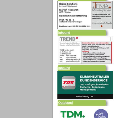
Inbound
Inbound
Outbound