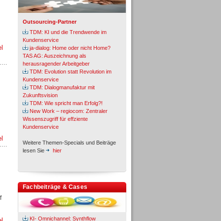
Outsourcing-Partner
TDM: KI und die Trendwende im
Kundenservice
el
ja-dialog: Home oder nicht Home?
TAS AG: Auszeichnung als
herausragender Arbeitgeber
TDM: Evolution statt Revolution im
Kundenservice
TDM: Dialogmanufaktur mit
Zukunftsvision
TDM: Wie spricht man Erfolg?!
New Work – regiocom: Zentraler
Wissenszugriff für effziente
Kundenservice
el
Weitere Themen-Specials und Beiträge
lesen Sie
hier
Fachbeiträge & Cases
f
KI- Omnichannel: Synthflow
el