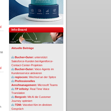
el
Info-Board
Aktuelle Beiträge
ohn
Bucher+Suter:
unterstützt
Salesforce-Kunden bei Agentforce-
Contact-Center-Projekten
el
Bucher+Suter:
Voice-Agents im
Kundenservice aktivieren
regiocom:
Wechsel an der Spitze
Professionelles
Anrufmanagement:
Microsoft Teams
TP infinity:
Real Time Voice
Translation
Bergzeit:
Mit AI die Customer
Journey optimiert
TDM:
Voicebot Kim im direkten
n
Gespräch