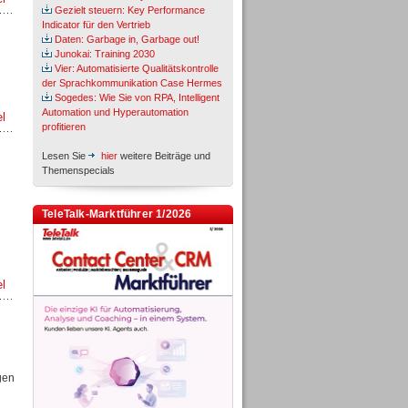
Gezielt steuern: Key Performance
Indicator für den Vertrieb
Daten: Garbage in, Garbage out!
Junokai: Training 2030
Vier: Automatisierte Qualitätskontrolle
der Sprachkommunikation Case Hermes
Sogedes: Wie Sie von RPA, Intelligent
Automation und Hyperautomation
el
profitieren
Lesen Sie
hier
weitere Beiträge und
Themenspecials
TeleTalk-Marktführer 1/2026
el
gen