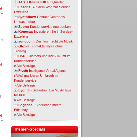
TAS:
Effizienz trifft auf Qualität
Caseris:
Auf dem Weg zur Service-
el
Exzellenz
Synthflow:
Contact Center als
Umsatztreiber
Zoom:
Kundenservice neu denken
Konecta:
Investieren Sie in Service-
Exzellenz
nd
sonocom:
Der Ton macht die Musik
QNova:
Kontaktanalyse ohne
Training
USU:
Chatbots und ihre Zukunft im
Kundenservice
el
»
Alle Beiträge
Five9:
Intelligente Virtual Agents
(IVAs) markieren Umbruch im
Kundenservice
»
Alle Beiträge
byon:
IT- Sicherheit: Ein Must-Have
für KMU
d
»
Alle Beiträge
n
Sogedes:
Experience meets
Efficency
»
Alle Beiträge
el
Themen-Specials