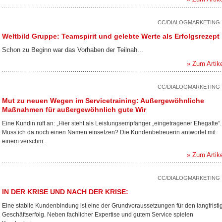
CC/DIALOGMARKETING
Weltbild Gruppe: Teamspirit und gelebte Werte als Erfolgsrezept
Schon zu Beginn war das Vorhaben der Teilnah...
» Zum Artik
CC/DIALOGMARKETING
Mut zu neuen Wegen im Servicetraining: Außergewöhnliche
Maßnahmen für außergewöhnlich gute Wir
Eine Kundin ruft an: „Hier steht als Leistungsempfänger „eingetragener Ehegatte“.
Muss ich da noch einen Namen einsetzen? Die Kundenbetreuerin antwortet mit
einem verschm...
» Zum Artik
CC/DIALOGMARKETING
IN DER KRISE UND NACH DER KRISE:
Eine stabile Kundenbindung ist eine der Grundvoraussetzungen für den langfristi
Geschäftserfolg. Neben fachlicher Expertise und gutem Service spielen