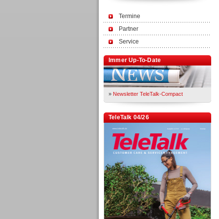
Termine
Partner
Service
Immer Up-To-Date
»
Newsletter TeleTalk-Compact
TeleTalk 04/26