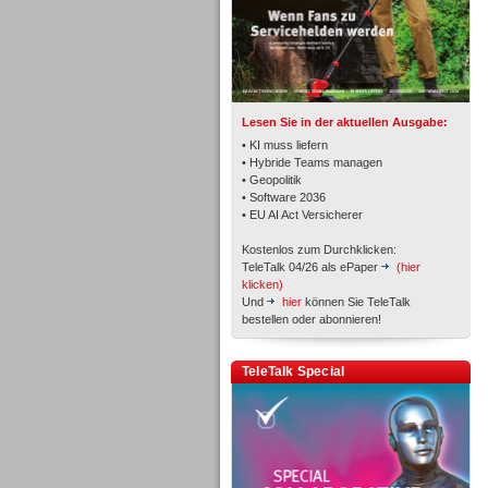
TK- und ACD-Systeme
Lesen Sie in der aktuellen Ausgabe:
• KI muss liefern
• Hybride Teams managen
• Geopolitik
• Software 2036
Workforce-Management
• EU AI Act Versicherer
Kostenlos zum Durchklicken:
TeleTalk 04/26 als ePaper
(hier
klicken)
Und
hier
können Sie TeleTalk
bestellen oder abonnieren!
Personal
TeleTalk Special
Personal