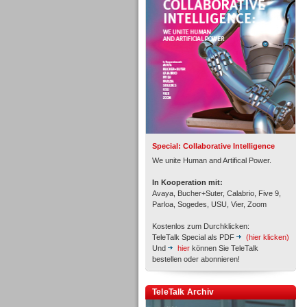
Inbound
Special: Collaborative Intelligence
We unite Human and Artifical Power.
In Kooperation mit:
Avaya, Bucher+Suter, Calabrio, Five 9,
Parloa, Sogedes, USU, Vier, Zoom
Kostenlos zum Durchklicken:
TeleTalk Special als PDF
(hier klicken)
Und
hier
können Sie TeleTalk
bestellen oder abonnieren!
Inbound
TeleTalk Archiv