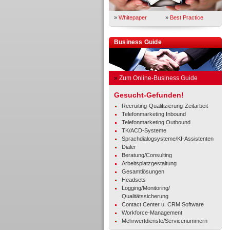
»
Whitepaper
»
Best Practice
Business Guide
»
Zum Online-Business Guide
Gesucht-Gefunden!
Recruiting-Qualifizierung-Zeitarbeit
Telefonmarketing Inbound
Telefonmarketing Outbound
TK/ACD-Systeme
Sprachdialogsysteme/KI-Assistenten
Dialer
Beratung/Consulting
Arbeitsplatzgestaltung
Gesamtlösungen
Headsets
Logging/Monitoring/
Qualitätssicherung
Contact Center u. CRM Software
Workforce-Management
Mehrwertdienste/Servicenummern