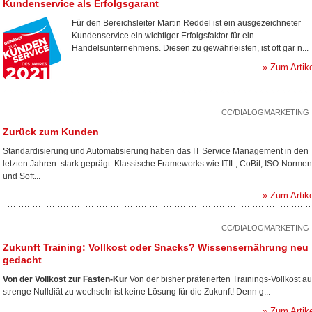
Kundenservice als Erfolgsgarant
Für den Bereichsleiter Martin Reddel ist ein ausgezeichneter
Kundenservice ein wichtiger Erfolgsfaktor für ein
Handelsunternehmens. Diesen zu gewährleisten, ist oft gar n...
» Zum Artik
CC/DIALOGMARKETING
Zurück zum Kunden
Standardisierung und Automatisierung haben das IT Service Management in den
letzten Jahren stark geprägt. Klassische Frameworks wie ITIL, CoBit, ISO-Normen
und Soft...
» Zum Artik
CC/DIALOGMARKETING
Zukunft Training: Vollkost oder Snacks? Wissensernährung neu
gedacht
Von der Vollkost zur Fasten-Kur
Von der bisher präferierten Trainings-Vollkost au
strenge Nulldiät zu wechseln ist keine Lösung für die Zukunft! Denn g...
» Zum Artik