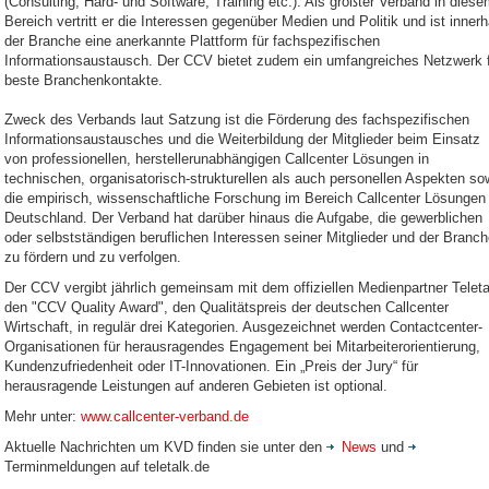
(Consulting, Hard- und Software, Training etc.). Als größter Verband in dies
Bereich vertritt er die Interessen gegenüber Medien und Politik und ist innerh
der Branche eine anerkannte Plattform für fachspezifischen
Informationsaustausch. Der CCV bietet zudem ein umfangreiches Netzwerk 
beste Branchenkontakte.
Zweck des Verbands laut Satzung ist die Förderung des fachspezifischen
Informationsaustausches und die Weiterbildung der Mitglieder beim Einsatz
von professionellen, herstellerunabhängigen Callcenter Lösungen in
technischen, organisatorisch-strukturellen als auch personellen Aspekten so
die empirisch, wissenschaftliche Forschung im Bereich Callcenter Lösungen 
Deutschland. Der Verband hat darüber hinaus die Aufgabe, die gewerblichen
oder selbstständigen beruflichen Interessen seiner Mitglieder und der Branc
zu fördern und zu verfolgen.
Der CCV vergibt jährlich gemeinsam mit dem offiziellen Medienpartner Teleta
den "CCV Quality Award", den Qualitätspreis der deutschen Callcenter
Wirtschaft, in regulär drei Kategorien. Ausgezeichnet werden Contactcenter-
Organisationen für herausragendes Engagement bei Mitarbeiterorientierung,
Kundenzufriedenheit oder IT-Innovationen. Ein „Preis der Jury“ für
herausragende Leistungen auf anderen Gebieten ist optional.
Mehr unter:
www.callcenter-verband.de
Aktuelle Nachrichten um KVD finden sie unter den
News
und
Terminmeldungen auf teletalk.de