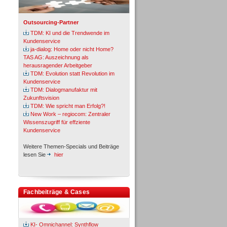
Outsourcing-Partner
TDM: KI und die Trendwende im
Kundenservice
ja-dialog: Home oder nicht Home?
TAS AG: Auszeichnung als
herausragender Arbeitgeber
TDM: Evolution statt Revolution im
Kundenservice
TDM: Dialogmanufaktur mit
Zukunftsvision
TDM: Wie spricht man Erfolg?!
New Work – regiocom: Zentraler
Wissenszugriff für effziente
Kundenservice
Weitere Themen-Specials und Beiträge
lesen Sie
hier
Fachbeiträge & Cases
KI- Omnichannel: Synthflow