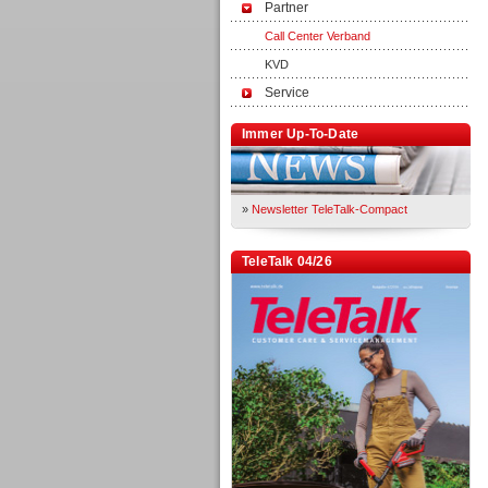
Partner
Call Center Verband
KVD
Service
Immer Up-To-Date
»
Newsletter TeleTalk-Compact
TeleTalk 04/26