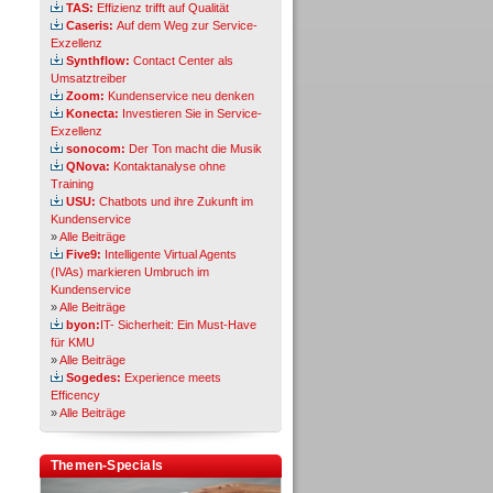
TAS:
Effizienz trifft auf Qualität
Caseris:
Auf dem Weg zur Service-
Exzellenz
Synthflow:
Contact Center als
Umsatztreiber
Zoom:
Kundenservice neu denken
Konecta:
Investieren Sie in Service-
Exzellenz
sonocom:
Der Ton macht die Musik
QNova:
Kontaktanalyse ohne
Training
USU:
Chatbots und ihre Zukunft im
Kundenservice
»
Alle Beiträge
Five9:
Intelligente Virtual Agents
(IVAs) markieren Umbruch im
Kundenservice
»
Alle Beiträge
byon:
IT- Sicherheit: Ein Must-Have
für KMU
»
Alle Beiträge
Sogedes:
Experience meets
Efficency
»
Alle Beiträge
Themen-Specials