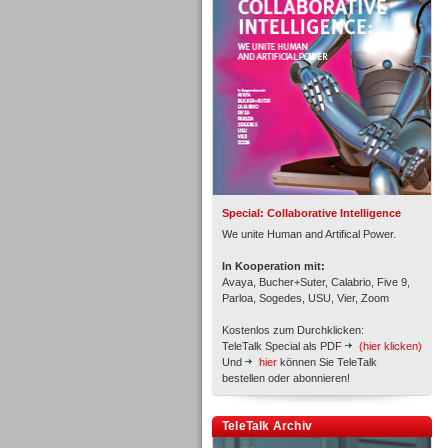
Personal
Inbound
Special: Collaborative Intelligence
We unite Human and Artifical Power.
In Kooperation mit:
Avaya, Bucher+Suter, Calabrio, Five 9,
Parloa, Sogedes, USU, Vier, Zoom
Kostenlos zum Durchklicken:
TeleTalk Special als PDF
(hier klicken)
Und
hier
können Sie TeleTalk
bestellen oder abonnieren!
TeleTalk Archiv
Inbound