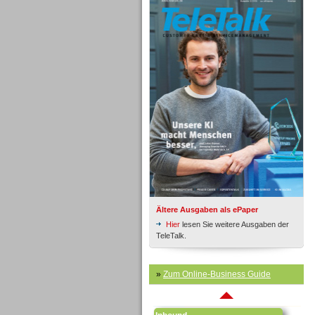
Inbound
Ältere Ausgaben als ePaper
Hier
lesen Sie weitere Ausgaben der
TeleTalk.
»
Zum Online-Business Guide
Inbound