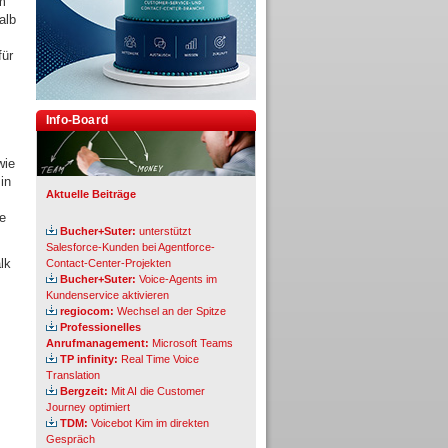
em
alb
für
Info-Board
wie
in
Aktuelle Beiträge
he
Bucher+Suter:
unterstützt
Salesforce-Kunden bei Agentforce-
lk
Contact-Center-Projekten
Bucher+Suter:
Voice-Agents im
Kundenservice aktivieren
regiocom:
Wechsel an der Spitze
Professionelles
Anrufmanagement:
Microsoft Teams
TP infinity:
Real Time Voice
Translation
Bergzeit:
Mit AI die Customer
Journey optimiert
TDM:
Voicebot Kim im direkten
Gespräch