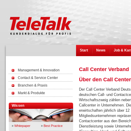
Start
News
Job & Kar
Call Center Verband
Management & Innovation
Contact & Service Center
Über den Call Cente
Branchen & Praxis
Der Call Center Verband Deuts
Markt & Produkte
deutschen Call- und Contactcen
Wirtschaftszweig zählen neben
Callcenter in Unternehmen. Di
Wissen
erwirtschaften jährlich über 12
Mitgliedsunternehmen repräsen
Contactcenter aus den Bereich
»
Whitepaper
»
Best Practice
Dienstleistung sowie Unternehm