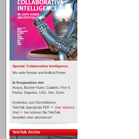
Personal
Inbound
Special: Collaborative Intelligence
We unite Human and Artifical Power.
In Kooperation mit:
Avaya, Bucher+Suter, Calabrio, Five 9,
Parloa, Sogedes, USU, Vier, Zoom
Kostenlos zum Durchklicken:
TeleTalk Special als PDF
(hier klicken)
Und
hier
können Sie TeleTalk
bestellen oder abonnieren!
TeleTalk Archiv
Inbound