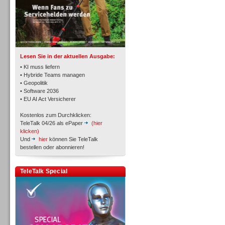
TK- und ACD-Systeme
Lesen Sie in der aktuellen Ausgabe:
• KI muss liefern
• Hybride Teams managen
• Geopolitik
• Software 2036
Workforce-Management
• EU AI Act Versicherer
Kostenlos zum Durchklicken:
TeleTalk 04/26 als ePaper
(hier
klicken)
Und
hier
können Sie TeleTalk
bestellen oder abonnieren!
Personal
TeleTalk Special