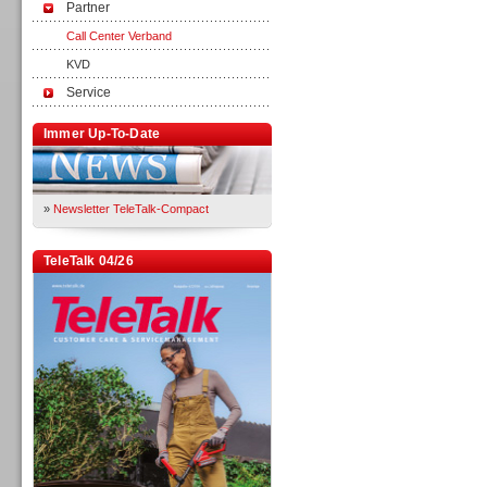
Partner
Call Center Verband
KVD
Service
Immer Up-To-Date
»
Newsletter TeleTalk-Compact
TeleTalk 04/26