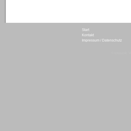
Sprachdialogsysteme u. Ki/
Sprachassistenten
Start
Kontakt
Impressum / Datenschutz
Sprachdialogsysteme u. Ki/
Sprachassistenten
© telepublic V