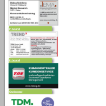
Inbound
Inbound
Outbound