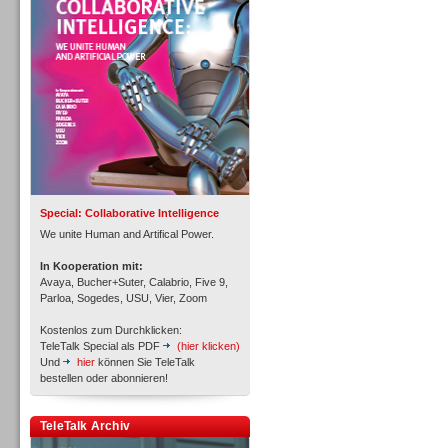
Personal
Inbound
Special: Collaborative Intelligence
We unite Human and Artifical Power.
In Kooperation mit:
Avaya, Bucher+Suter, Calabrio, Five 9,
Parloa, Sogedes, USU, Vier, Zoom
Kostenlos zum Durchklicken:
TeleTalk Special als PDF
(hier klicken)
Und
hier
können Sie TeleTalk
bestellen oder abonnieren!
TeleTalk Archiv
Inbound