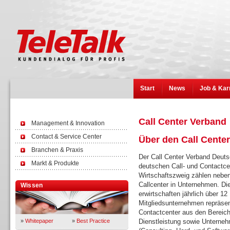
Start
News
Job & Kar
Call Center Verband
Management & Innovation
Contact & Service Center
Über den Call Cente
Branchen & Praxis
Der Call Center Verband Deuts
Markt & Produkte
deutschen Call- und Contactcen
Wirtschaftszweig zählen neben
Callcenter in Unternehmen. Di
Wissen
erwirtschaften jährlich über 12
Mitgliedsunternehmen repräsen
Contactcenter aus den Bereich
»
Whitepaper
»
Best Practice
Dienstleistung sowie Unternehm