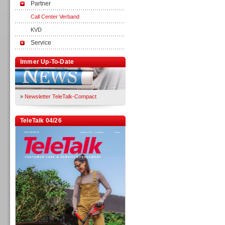
Partner
Call Center Verband
KVD
Service
Immer Up-To-Date
»
Newsletter TeleTalk-Compact
TeleTalk 04/26