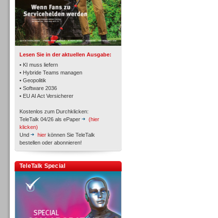
TK- und ACD-Systeme
Lesen Sie in der aktuellen Ausgabe:
• KI muss liefern
• Hybride Teams managen
• Geopolitik
• Software 2036
Workforce-Management
• EU AI Act Versicherer
Kostenlos zum Durchklicken:
TeleTalk 04/26 als ePaper
(hier
klicken)
Und
hier
können Sie TeleTalk
bestellen oder abonnieren!
Personal
TeleTalk Special