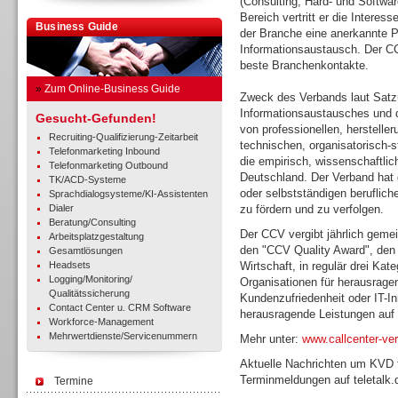
(Consulting, Hard- und Softwar
Bereich vertritt er die Interes
Business Guide
der Branche eine anerkannte Pl
Informationsaustausch. Der C
beste Branchenkontakte.
»
Zum Online-Business Guide
Zweck des Verbands laut Satzu
Informationsaustausches und d
Gesucht-Gefunden!
von professionellen, herstelle
Recruiting-Qualifizierung-Zeitarbeit
technischen, organisatorisch-s
Telefonmarketing Inbound
die empirisch, wissenschaftli
Telefonmarketing Outbound
Deutschland. Der Verband hat 
TK/ACD-Systeme
oder selbstständigen beruflich
Sprachdialogsysteme/KI-Assistenten
Dialer
zu fördern und zu verfolgen.
Beratung/Consulting
Der CCV vergibt jährlich gemei
Arbeitsplatzgestaltung
den "CCV Quality Award", den 
Gesamtlösungen
Headsets
Wirtschaft, in regulär drei Ka
Logging/Monitoring/
Organisationen für herausrage
Qualitätssicherung
Kundenzufriedenheit oder IT-In
Contact Center u. CRM Software
herausragende Leistungen auf 
Workforce-Management
Mehrwertdienste/Servicenummern
Mehr unter:
www.callcenter-ve
Aktuelle Nachrichten um KVD 
Terminmeldungen auf teletalk.
Termine