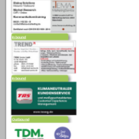
Inbound
Inbound
Outbound