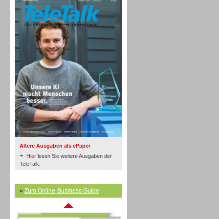
Inbound
Ältere Ausgaben als ePaper
Hier
lesen Sie weitere Ausgaben der
TeleTalk.
»
Zum Online-Business Guide
Inbound