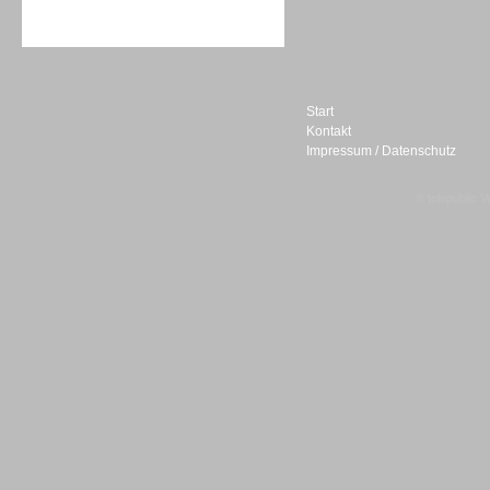
Sprachdialogsysteme u. Ki/
Sprachassistenten
Start
Kontakt
Impressum / Datenschutz
Sprachdialogsysteme u. Ki/
Sprachassistenten
© telepublic V