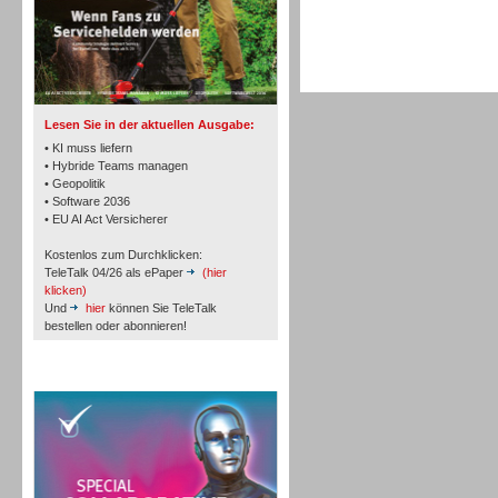
TK- und ACD-Systeme
Lesen Sie in der aktuellen Ausgabe:
• KI muss liefern
• Hybride Teams managen
• Geopolitik
• Software 2036
Workforce-Management
• EU AI Act Versicherer
Kostenlos zum Durchklicken:
TeleTalk 04/26 als ePaper
(hier
klicken)
Und
hier
können Sie TeleTalk
bestellen oder abonnieren!
Personal
TeleTalk Special