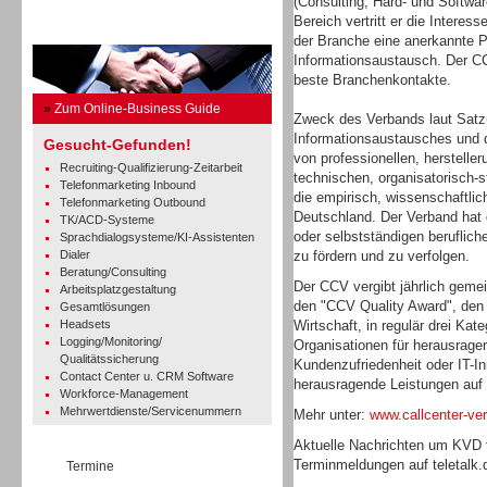
(Consulting, Hard- und Softwar
Bereich vertritt er die Interes
Business Guide
der Branche eine anerkannte Pl
Informationsaustausch. Der C
beste Branchenkontakte.
»
Zum Online-Business Guide
Zweck des Verbands laut Satzu
Informationsaustausches und d
Gesucht-Gefunden!
von professionellen, herstelle
Recruiting-Qualifizierung-Zeitarbeit
technischen, organisatorisch-s
Telefonmarketing Inbound
die empirisch, wissenschaftli
Telefonmarketing Outbound
Deutschland. Der Verband hat 
TK/ACD-Systeme
oder selbstständigen beruflich
Sprachdialogsysteme/KI-Assistenten
Dialer
zu fördern und zu verfolgen.
Beratung/Consulting
Der CCV vergibt jährlich gemei
Arbeitsplatzgestaltung
den "CCV Quality Award", den 
Gesamtlösungen
Headsets
Wirtschaft, in regulär drei Ka
Logging/Monitoring/
Organisationen für herausrage
Qualitätssicherung
Kundenzufriedenheit oder IT-In
Contact Center u. CRM Software
herausragende Leistungen auf 
Workforce-Management
Mehrwertdienste/Servicenummern
Mehr unter:
www.callcenter-ve
Aktuelle Nachrichten um KVD 
Terminmeldungen auf teletalk.
Termine