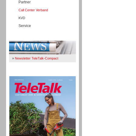
Partner
Call Center Verband
KVD
Service
Immer Up-To-Date
»
Newsletter TeleTalk-Compact
TeleTalk 04/26