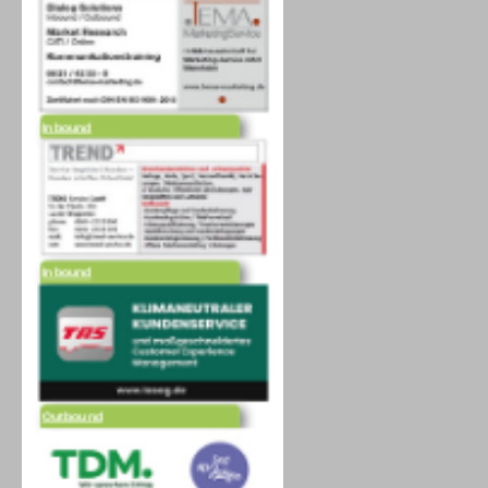
Inbound
Inbound
Outbound