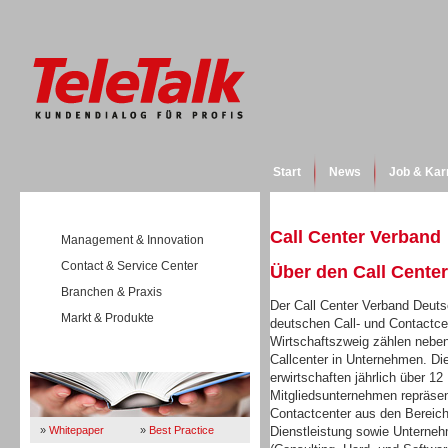
Start
News
Job & Kar
Call Center Verband
Management & Innovation
Contact & Service Center
Über den Call Cente
Branchen & Praxis
Der Call Center Verband Deuts
Markt & Produkte
deutschen Call- und Contactcen
Wirtschaftszweig zählen neben
Callcenter in Unternehmen. Di
Wissen
erwirtschaften jährlich über 12
Mitgliedsunternehmen repräsen
Contactcenter aus den Bereich
»
Whitepaper
»
Best Practice
Dienstleistung sowie Unternehm