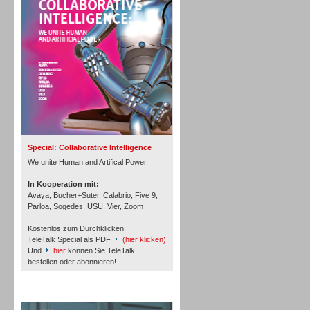
Personal
Inbound
Special: Collaborative Intelligence
We unite Human and Artifical Power.
In Kooperation mit:
Avaya, Bucher+Suter, Calabrio, Five 9,
Parloa, Sogedes, USU, Vier, Zoom
Kostenlos zum Durchklicken:
TeleTalk Special als PDF
(hier klicken)
Und
hier
können Sie TeleTalk
bestellen oder abonnieren!
TeleTalk Archiv
Inbound