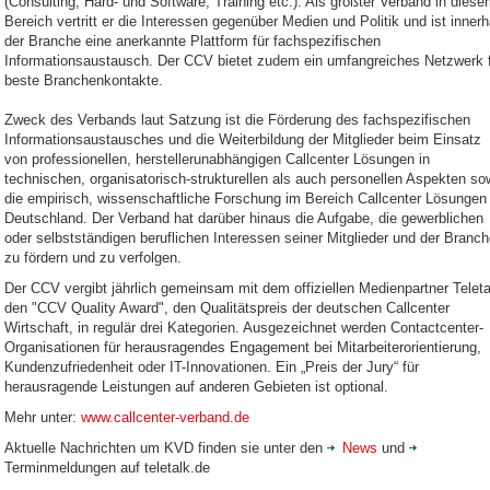
(Consulting, Hard- und Software, Training etc.). Als größter Verband in dies
Bereich vertritt er die Interessen gegenüber Medien und Politik und ist innerh
der Branche eine anerkannte Plattform für fachspezifischen
Informationsaustausch. Der CCV bietet zudem ein umfangreiches Netzwerk 
beste Branchenkontakte.
Zweck des Verbands laut Satzung ist die Förderung des fachspezifischen
Informationsaustausches und die Weiterbildung der Mitglieder beim Einsatz
von professionellen, herstellerunabhängigen Callcenter Lösungen in
technischen, organisatorisch-strukturellen als auch personellen Aspekten so
die empirisch, wissenschaftliche Forschung im Bereich Callcenter Lösungen 
Deutschland. Der Verband hat darüber hinaus die Aufgabe, die gewerblichen
oder selbstständigen beruflichen Interessen seiner Mitglieder und der Branc
zu fördern und zu verfolgen.
Der CCV vergibt jährlich gemeinsam mit dem offiziellen Medienpartner Teleta
den "CCV Quality Award", den Qualitätspreis der deutschen Callcenter
Wirtschaft, in regulär drei Kategorien. Ausgezeichnet werden Contactcenter-
Organisationen für herausragendes Engagement bei Mitarbeiterorientierung,
Kundenzufriedenheit oder IT-Innovationen. Ein „Preis der Jury“ für
herausragende Leistungen auf anderen Gebieten ist optional.
Mehr unter:
www.callcenter-verband.de
Aktuelle Nachrichten um KVD finden sie unter den
News
und
Terminmeldungen auf teletalk.de