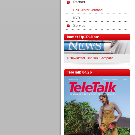
Partner
Call Center Verband
KVD
Service
Immer Up-To-Date
»
Newsletter TeleTalk-Compact
TeleTalk 04/26