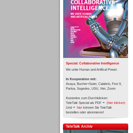
Personal
Inbound
Special: Collaborative Intelligence
We unite Human and Artifical Power.
In Kooperation mit:
Avaya, Bucher+Suter, Calabrio, Five 9,
Parloa, Sogedes, USU, Vier, Zoom
Kostenlos zum Durchklicken:
TeleTalk Special als PDF
(hier klicken)
Und
hier
können Sie TeleTalk
bestellen oder abonnieren!
TeleTalk Archiv
Inbound