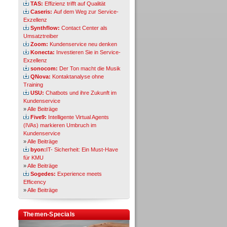
TAS:
Effizienz trifft auf Qualität
Caseris:
Auf dem Weg zur Service-
Exzellenz
Synthflow:
Contact Center als
Umsatztreiber
Zoom:
Kundenservice neu denken
Konecta:
Investieren Sie in Service-
Exzellenz
sonocom:
Der Ton macht die Musik
QNova:
Kontaktanalyse ohne
Training
USU:
Chatbots und ihre Zukunft im
Kundenservice
»
Alle Beiträge
Five9:
Intelligente Virtual Agents
(IVAs) markieren Umbruch im
Kundenservice
»
Alle Beiträge
byon:
IT- Sicherheit: Ein Must-Have
für KMU
»
Alle Beiträge
Sogedes:
Experience meets
Efficency
»
Alle Beiträge
Themen-Specials