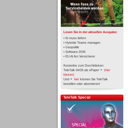
TK- und ACD-Systeme
Lesen Sie in der aktuellen Ausgabe:
• KI muss liefern
• Hybride Teams managen
• Geopolitik
• Software 2036
Workforce-Management
• EU AI Act Versicherer
Kostenlos zum Durchklicken:
TeleTalk 04/26 als ePaper
(hier
klicken)
Und
hier
können Sie TeleTalk
bestellen oder abonnieren!
Personal
TeleTalk Special