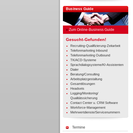
Business Guide
»
Zum Online-Business Guide
Gesucht-Gefunden!
Recruiting-Qualifizierung-Zeitarbeit
Telefonmarketing Inbound
Telefonmarketing Outbound
TK/ACD-Systeme
Sprachdialogsysteme/KI-Assistenten
Dialer
Beratung/Consulting
Arbeitsplatzgestaltung
Gesamtlösungen
Headsets
Logging/Monitoring/
Qualitätssicherung
Contact Center u. CRM Software
Workforce-Management
Mehrwertdienste/Servicenummern
Termine