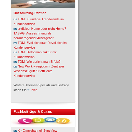
Outsourcing-Partner
TDM: KI und die Trendwende im
Kundenservice
ja-dialog: Home oder nicht Home?
TAS AG: Auszeichnung als
herausragender Arbeitgeber
TDM: Evolution statt Revolution im
Kundenservice
TDM: Dialogmanufaktur mit
Zukunftsvision
TDM: Wie spricht man Erfolg?!
New Work – regiocom: Zentraler
Wissenszugriff für effziente
Kundenservice
Weitere Themen-Specials und Beiträge
lesen Sie
hier
Fachbeiträge & Cases
KI- Omnichannel: Synthflow