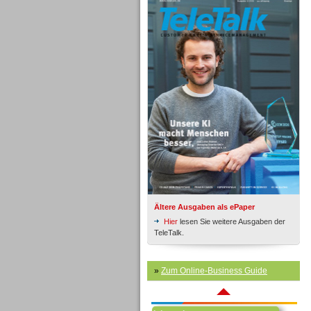
Inbound
Ältere Ausgaben als ePaper
Hier
lesen Sie weitere Ausgaben der
TeleTalk.
»
Zum Online-Business Guide
Inbound