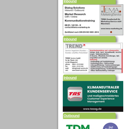
Inbound
Inbound
Outbound