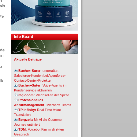
em
alb
für
Info-Board
wie
in
Aktuelle Beiträge
he
Bucher+Suter:
unterstützt
Salesforce-Kunden bei Agentforce-
lk
Contact-Center-Projekten
Bucher+Suter:
Voice-Agents im
Kundenservice aktivieren
regiocom:
Wechsel an der Spitze
Professionelles
Anrufmanagement:
Microsoft Teams
TP infinity:
Real Time Voice
Translation
Bergzeit:
Mit AI die Customer
Journey optimiert
TDM:
Voicebot Kim im direkten
Gespräch