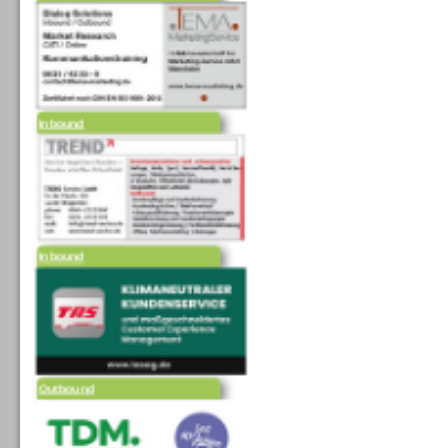
Inbound
Inbound
Outbound