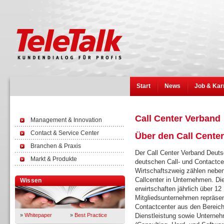
Start
News
Job & Kar
Call Center Verband
Management & Innovation
Contact & Service Center
Über den Call Cente
Branchen & Praxis
Der Call Center Verband Deuts
Markt & Produkte
deutschen Call- und Contactcen
Wirtschaftszweig zählen neben
Callcenter in Unternehmen. Di
Wissen
erwirtschaften jährlich über 12
Mitgliedsunternehmen repräsen
Contactcenter aus den Bereich
»
Whitepaper
»
Best Practice
Dienstleistung sowie Unternehm