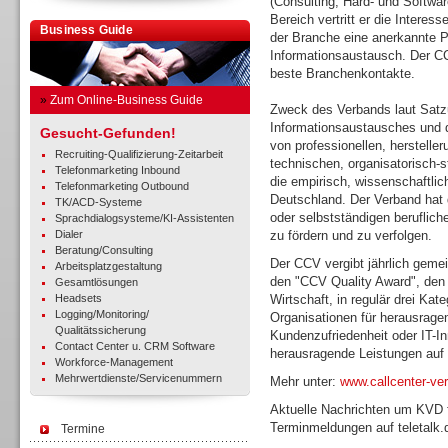
(Consulting, Hard- und Softwar
Bereich vertritt er die Interes
Business Guide
der Branche eine anerkannte Pl
Informationsaustausch. Der C
beste Branchenkontakte.
»
Zum Online-Business Guide
Zweck des Verbands laut Satzu
Informationsaustausches und d
Gesucht-Gefunden!
von professionellen, herstelle
Recruiting-Qualifizierung-Zeitarbeit
technischen, organisatorisch-s
Telefonmarketing Inbound
die empirisch, wissenschaftli
Telefonmarketing Outbound
Deutschland. Der Verband hat 
TK/ACD-Systeme
oder selbstständigen beruflich
Sprachdialogsysteme/KI-Assistenten
Dialer
zu fördern und zu verfolgen.
Beratung/Consulting
Der CCV vergibt jährlich gemei
Arbeitsplatzgestaltung
den "CCV Quality Award", den 
Gesamtlösungen
Headsets
Wirtschaft, in regulär drei Ka
Logging/Monitoring/
Organisationen für herausrage
Qualitätssicherung
Kundenzufriedenheit oder IT-In
Contact Center u. CRM Software
herausragende Leistungen auf 
Workforce-Management
Mehrwertdienste/Servicenummern
Mehr unter:
www.callcenter-ve
Aktuelle Nachrichten um KVD 
Terminmeldungen auf teletalk.
Termine