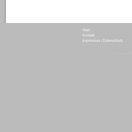
Sprachdialogsysteme u. Ki/
Sprachassistenten
Start
Kontakt
Impressum / Datenschutz
Sprachdialogsysteme u. Ki/
Sprachassistenten
© telepublic V