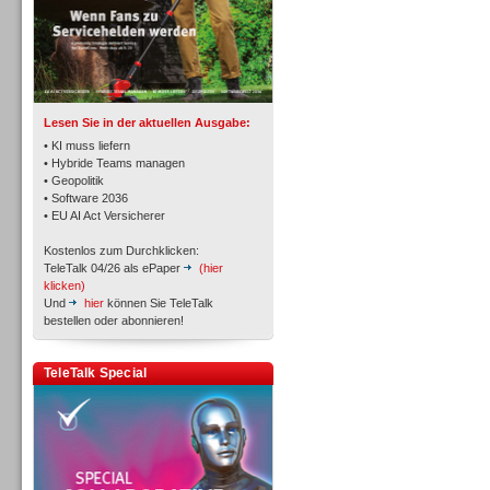
TK- und ACD-Systeme
Lesen Sie in der aktuellen Ausgabe:
• KI muss liefern
• Hybride Teams managen
• Geopolitik
• Software 2036
Workforce-Management
• EU AI Act Versicherer
Kostenlos zum Durchklicken:
TeleTalk 04/26 als ePaper
(hier
klicken)
Und
hier
können Sie TeleTalk
bestellen oder abonnieren!
Personal
TeleTalk Special