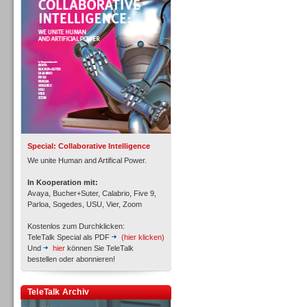
Personal
Inbound
Special: Collaborative Intelligence
We unite Human and Artifical Power.
In Kooperation mit:
Avaya, Bucher+Suter, Calabrio, Five 9,
Parloa, Sogedes, USU, Vier, Zoom
Kostenlos zum Durchklicken:
TeleTalk Special als PDF
(hier klicken)
Und
hier
können Sie TeleTalk
bestellen oder abonnieren!
TeleTalk Archiv
Inbound