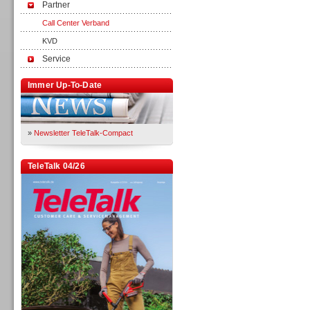
Partner
Call Center Verband
KVD
Service
Immer Up-To-Date
»
Newsletter TeleTalk-Compact
TeleTalk 04/26