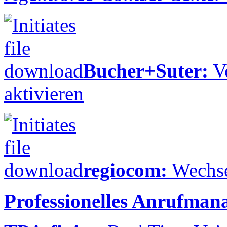
Bucher+Suter:
Vo
aktivieren
regiocom:
Wechse
Professionelles Anrufman