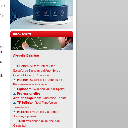
em
alb
für
Info-Board
wie
in
Aktuelle Beiträge
he
Bucher+Suter:
unterstützt
Salesforce-Kunden bei Agentforce-
lk
Contact-Center-Projekten
Bucher+Suter:
Voice-Agents im
Kundenservice aktivieren
regiocom:
Wechsel an der Spitze
Professionelles
Anrufmanagement:
Microsoft Teams
TP infinity:
Real Time Voice
Translation
Bergzeit:
Mit AI die Customer
Journey optimiert
TDM:
Voicebot Kim im direkten
Gespräch