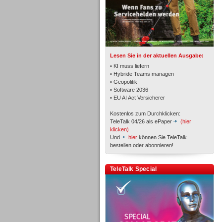
TK- und ACD-Systeme
Lesen Sie in der aktuellen Ausgabe:
• KI muss liefern
• Hybride Teams managen
• Geopolitik
• Software 2036
Workforce-Management
• EU AI Act Versicherer
Kostenlos zum Durchklicken:
TeleTalk 04/26 als ePaper
(hier
klicken)
Und
hier
können Sie TeleTalk
bestellen oder abonnieren!
Personal
TeleTalk Special