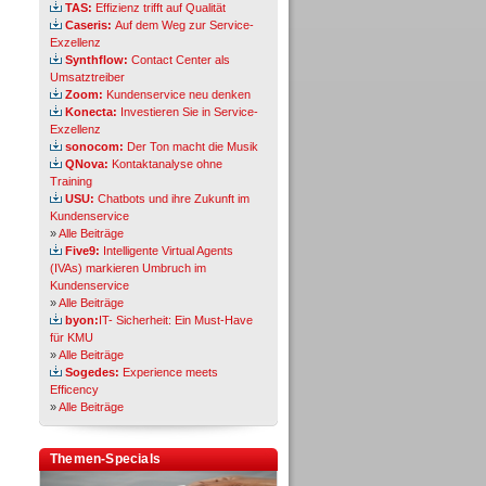
TAS:
Effizienz trifft auf Qualität
Caseris:
Auf dem Weg zur Service-
Exzellenz
Synthflow:
Contact Center als
Umsatztreiber
Zoom:
Kundenservice neu denken
Konecta:
Investieren Sie in Service-
Exzellenz
sonocom:
Der Ton macht die Musik
QNova:
Kontaktanalyse ohne
Training
USU:
Chatbots und ihre Zukunft im
Kundenservice
»
Alle Beiträge
Five9:
Intelligente Virtual Agents
(IVAs) markieren Umbruch im
Kundenservice
»
Alle Beiträge
byon:
IT- Sicherheit: Ein Must-Have
für KMU
»
Alle Beiträge
Sogedes:
Experience meets
Efficency
»
Alle Beiträge
Themen-Specials