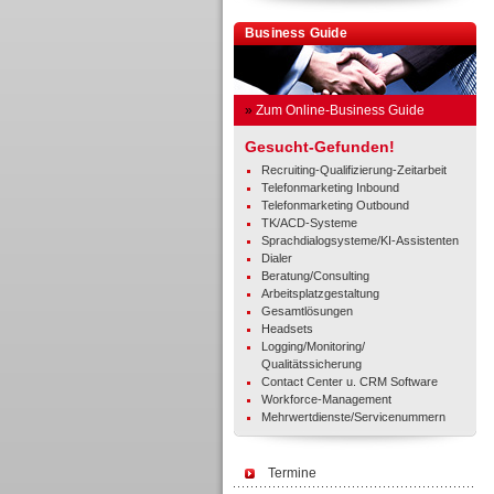
Business Guide
»
Zum Online-Business Guide
Gesucht-Gefunden!
Recruiting-Qualifizierung-Zeitarbeit
Telefonmarketing Inbound
Telefonmarketing Outbound
TK/ACD-Systeme
Sprachdialogsysteme/KI-Assistenten
Dialer
Beratung/Consulting
Arbeitsplatzgestaltung
Gesamtlösungen
Headsets
Logging/Monitoring/
Qualitätssicherung
Contact Center u. CRM Software
Workforce-Management
Mehrwertdienste/Servicenummern
Termine