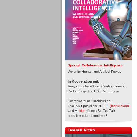
Personal
Inbound
Special: Collaborative Intelligence
We unite Human and Artifical Power.
In Kooperation mit:
Avaya, Bucher+Suter, Calabrio, Five 9,
Parloa, Sogedes, USU, Vier, Zoom
Kostenlos zum Durchklicken:
TeleTalk Special als PDF
(hier klicken)
Und
hier
können Sie TeleTalk
bestellen oder abonnieren!
TeleTalk Archiv
Inbound