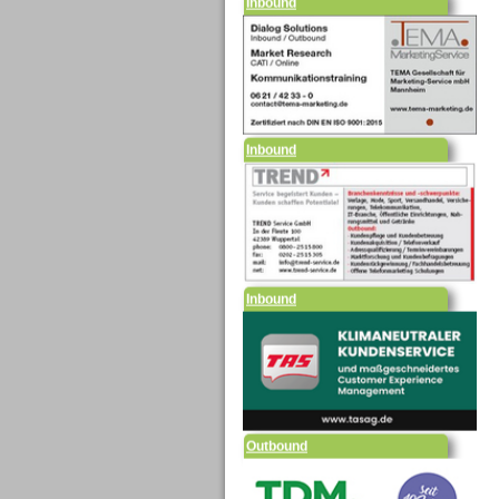
Inbound
Inbound
Outbound