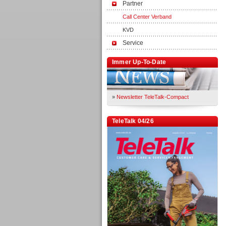
Partner
Call Center Verband
KVD
Service
Immer Up-To-Date
»
Newsletter TeleTalk-Compact
TeleTalk 04/26