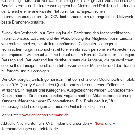
(Consulting, Hard- und Software, Training etc.). Als größter Verband in dies
Bereich vertritt er die Interessen gegenüber Medien und Politik und ist innerh
der Branche eine anerkannte Plattform für fachspezifischen
Informationsaustausch. Der CCV bietet zudem ein umfangreiches Netzwerk 
beste Branchenkontakte.
Zweck des Verbands laut Satzung ist die Förderung des fachspezifischen
Informationsaustausches und die Weiterbildung der Mitglieder beim Einsatz
von professionellen, herstellerunabhängigen Callcenter Lösungen in
technischen, organisatorisch-strukturellen als auch personellen Aspekten so
die empirisch, wissenschaftliche Forschung im Bereich Callcenter Lösungen 
Deutschland. Der Verband hat darüber hinaus die Aufgabe, die gewerblichen
oder selbstständigen beruflichen Interessen seiner Mitglieder und der Branc
zu fördern und zu verfolgen.
Der CCV vergibt jährlich gemeinsam mit dem offiziellen Medienpartner Teleta
den "CCV Quality Award", den Qualitätspreis der deutschen Callcenter
Wirtschaft, in regulär drei Kategorien. Ausgezeichnet werden Contactcenter-
Organisationen für herausragendes Engagement bei Mitarbeiterorientierung,
Kundenzufriedenheit oder IT-Innovationen. Ein „Preis der Jury“ für
herausragende Leistungen auf anderen Gebieten ist optional.
Mehr unter:
www.callcenter-verband.de
Aktuelle Nachrichten um KVD finden sie unter den
News
und
Terminmeldungen auf teletalk.de