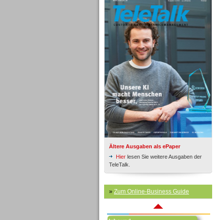
Inbound
Ältere Ausgaben als ePaper
Hier
lesen Sie weitere Ausgaben der
TeleTalk.
»
Zum Online-Business Guide
Inbound