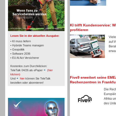
TK- und ACD-Systeme
KI trifft Kundenservice: W
profitieren
Lesen Sie in der aktuellen Ausgabe:
Viele
• KI muss liefern
auf i
• Hybride Teams managen
Berat
• Geopolitik
erwar
• Software 2036
Workforce-Management
• EU AI Act Versicherer
Kostenlos zum Durchklicken:
TeleTalk 04/26 als ePaper
(hier
klicken)
Five9 erweitert seine EM
Und
hier
können Sie TeleTalk
Rechenzentren in Frankfu
bestellen oder abonnieren!
Die Rec
Personal
Europäi
TeleTalk Special
Afrika u
des Unte