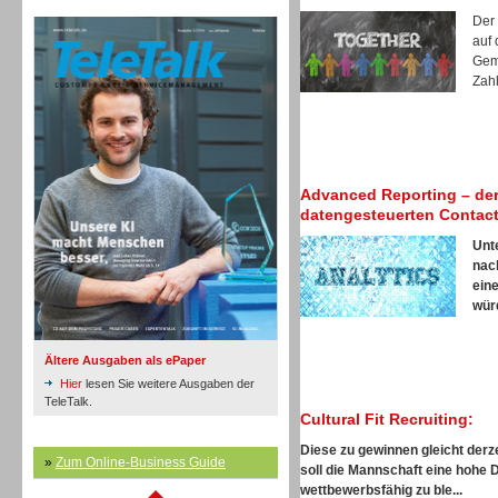
TeleTalk Archiv
Inbound
Der
auf 
Gem
Zahl
Inbound
Advanced Reporting – der
datengesteuerten Contact
Unt
nac
ein
würd
Ältere Ausgaben als ePaper
Hier
lesen Sie weitere Ausgaben der
TeleTalk.
Cultural Fit Recruiting:
Diese zu gewinnen gleicht derze
»
Zum Online-Business Guide
soll die Mannschaft eine hohe 
Inbound
wettbewerbsfähig zu ble...