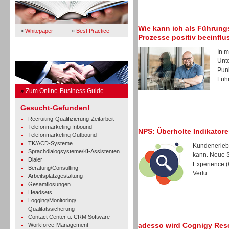
Wie kann ich als Führung
»
Whitepaper
»
Best Practice
Prozesse positiv beeinfl
In m
Business Guide
Unt
Punk
Führ
»
Zum Online-Business Guide
Gesucht-Gefunden!
Recruiting-Qualifizierung-Zeitarbeit
Telefonmarketing Inbound
NPS: Überholte Indikatore
Telefonmarketing Outbound
TK/ACD-Systeme
Kundenerlebn
Sprachdialogsysteme/KI-Assistenten
kann. Neue S
Dialer
Experience (
Beratung/Consulting
Verlu...
Arbeitsplatzgestaltung
Gesamtlösungen
Headsets
Logging/Monitoring/
Qualitätssicherung
Contact Center u. CRM Software
adesso wird Cognigy Rese
Workforce-Management