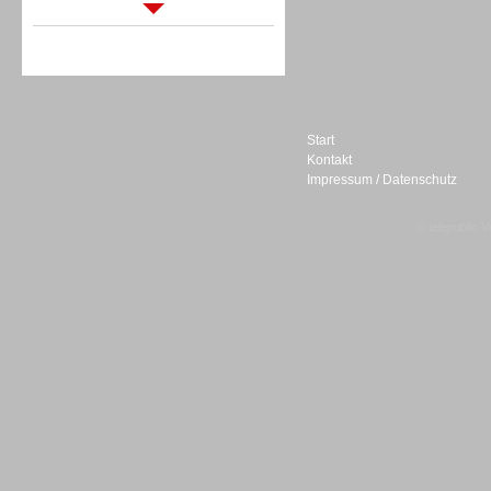
Sprachdialogsysteme u. Ki/
Sprachassistenten
Start
Kontakt
Impressum / Datenschutz
Sprachdialogsysteme u. Ki/
Sprachassistenten
© telepublic V