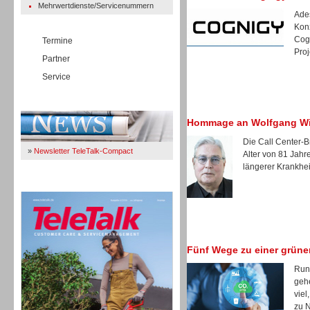
Mehrwertdienste/Servicenummern
Ades
Kon
Cogn
Termine
Proj
Partner
Service
Immer Up-To-Date
Hommage an Wolfgang W
Die Call Center-B
»
Newsletter TeleTalk-Compact
Alter von 81 Jah
längerer Krankheit
TeleTalk 04/26
Fünf Wege zu einer grüne
Rund
gehe
viel
zu N