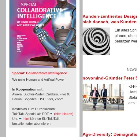
Personal
Kunden-zentriertes Design
sich danach, was Kunden
Ein altes Spr
planen, ohne
benutzen wer
Inbound
NEWSL
Special: Collaborative Intelligence
novomind-Gründer Peter S
We unite Human and Artifical Power.
KI-P
In Kooperation mit:
Hamb
Avaya, Bucher+Suter, Calabrio, Five 9,
Stef
Parloa, Sogedes, USU, Vier, Zoom
des 
Kostenlos zum Durchklicken:
TeleTalk Special als PDF
(hier klicken)
Und
hier
können Sie TeleTalk
bestellen oder abonnieren!
Age-Diversity: Demografis