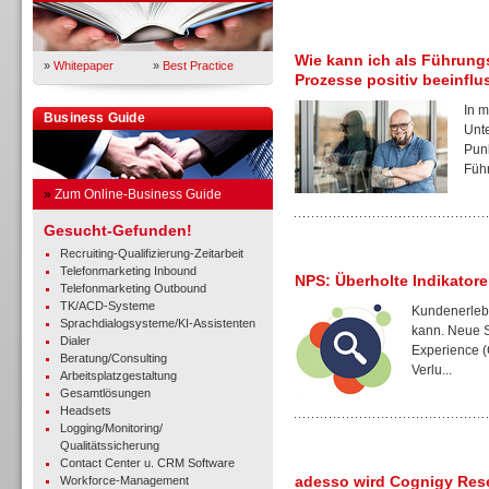
Wie kann ich als Führung
»
Whitepaper
»
Best Practice
Prozesse positiv beeinfl
In m
Business Guide
Unt
Punk
Führ
»
Zum Online-Business Guide
Gesucht-Gefunden!
Recruiting-Qualifizierung-Zeitarbeit
Telefonmarketing Inbound
NPS: Überholte Indikatore
Telefonmarketing Outbound
TK/ACD-Systeme
Kundenerlebn
Sprachdialogsysteme/KI-Assistenten
kann. Neue S
Dialer
Experience (
Beratung/Consulting
Verlu...
Arbeitsplatzgestaltung
Gesamtlösungen
Headsets
Logging/Monitoring/
Qualitätssicherung
Contact Center u. CRM Software
adesso wird Cognigy Rese
Workforce-Management