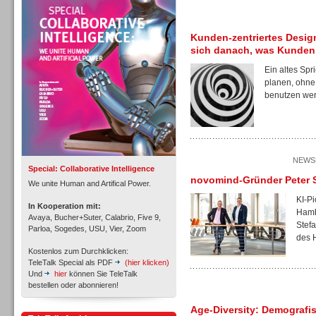
Personal
Kunden-zentriertes Design
sich danach, was Kunden
Ein altes Spr
planen, ohne
benutzen wer
Inbound
NEWSL
Special: Collaborative Intelligence
novomind-Gründer Peter S
We unite Human and Artifical Power.
KI-P
In Kooperation mit:
Hamb
Avaya, Bucher+Suter, Calabrio, Five 9,
Stef
Parloa, Sogedes, USU, Vier, Zoom
des 
Kostenlos zum Durchklicken:
TeleTalk Special als PDF
(hier klicken)
Und
hier
können Sie TeleTalk
bestellen oder abonnieren!
Age-Diversity: Demografis