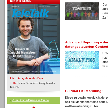
TeleTalk Archiv
Inbound
Der
auf 
Gem
Zahl
Inbound
Advanced Reporting – der
datengesteuerten Contact
Unt
nac
ein
würd
Ältere Ausgaben als ePaper
Hier
lesen Sie weitere Ausgaben der
TeleTalk.
Cultural Fit Recruiting:
Diese zu gewinnen gleicht derze
»
Zum Online-Business Guide
soll die Mannschaft eine hohe 
Inbound
wettbewerbsfähig zu ble...