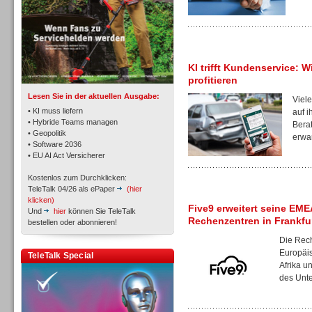
TK- und ACD-Systeme
KI trifft Kundenservice: W
profitieren
Lesen Sie in der aktuellen Ausgabe:
Viele
• KI muss liefern
auf i
• Hybride Teams managen
Berat
• Geopolitik
erwar
• Software 2036
Workforce-Management
• EU AI Act Versicherer
Kostenlos zum Durchklicken:
TeleTalk 04/26 als ePaper
(hier
klicken)
Five9 erweitert seine EM
Und
hier
können Sie TeleTalk
Rechenzentren in Frankfu
bestellen oder abonnieren!
Die Rec
Personal
Europäi
TeleTalk Special
Afrika u
des Unte