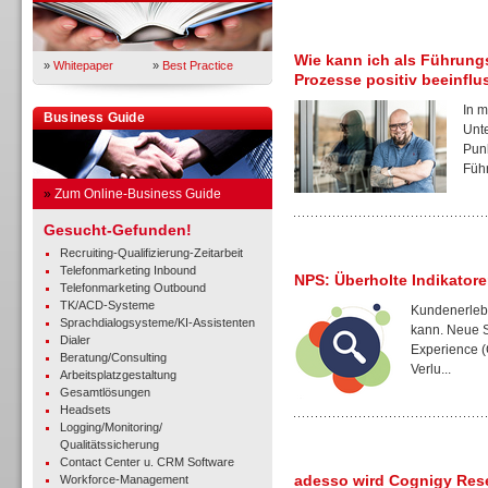
Wie kann ich als Führung
»
Whitepaper
»
Best Practice
Prozesse positiv beeinfl
In m
Business Guide
Unt
Punk
Führ
»
Zum Online-Business Guide
Gesucht-Gefunden!
Recruiting-Qualifizierung-Zeitarbeit
Telefonmarketing Inbound
NPS: Überholte Indikatore
Telefonmarketing Outbound
TK/ACD-Systeme
Kundenerlebn
Sprachdialogsysteme/KI-Assistenten
kann. Neue S
Dialer
Experience (
Beratung/Consulting
Verlu...
Arbeitsplatzgestaltung
Gesamtlösungen
Headsets
Logging/Monitoring/
Qualitätssicherung
Contact Center u. CRM Software
adesso wird Cognigy Rese
Workforce-Management