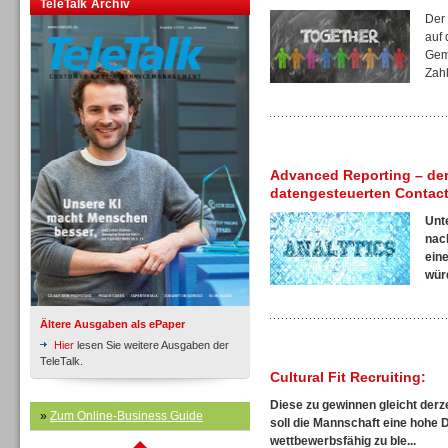
TeleTalk Archiv
Der
auf 
Gem
Zahl
Inbound
Advanced Reporting – der
datengesteuerten Contact
Unt
nac
ein
würd
Ältere Ausgaben als ePaper
Hier
lesen Sie weitere Ausgaben der
TeleTalk.
Cultural Fit Recruiting:
Diese zu gewinnen gleicht derze
Inbound
»
Zum Online-Business Guide
soll die Mannschaft eine hohe 
wettbewerbsfähig zu ble...