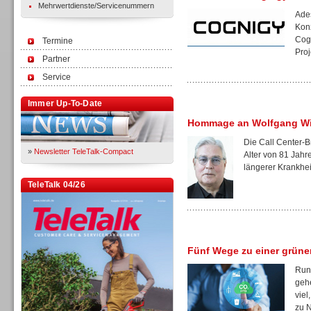
Mehrwertdienste/Servicenummern
Ades
Kon
Cogn
Termine
Proj
Partner
Service
Immer Up-To-Date
Hommage an Wolfgang W
Die Call Center-B
»
Newsletter TeleTalk-Compact
Alter von 81 Jah
längerer Krankheit
TeleTalk 04/26
Fünf Wege zu einer grüne
Rund
gehe
viel
zu N