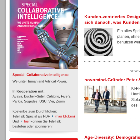
Personal
Kunden-zentriertes Design
sich danach, was Kunden
Ein altes Spr
planen, ohne
benutzen wer
Inbound
NEWSL
Special: Collaborative Intelligence
novomind-Gründer Peter S
We unite Human and Artifical Power.
KI-P
In Kooperation mit:
Hamb
Avaya, Bucher+Suter, Calabrio, Five 9,
Stef
Parloa, Sogedes, USU, Vier, Zoom
des 
Kostenlos zum Durchklicken:
TeleTalk Special als PDF
(hier klicken)
Und
hier
können Sie TeleTalk
bestellen oder abonnieren!
Age-Diversity: Demografis
Inbound