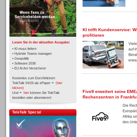
TK- und ACD-Systeme
KI trifft Kundenservice: W
profitieren
Lesen Sie in der aktuellen Ausgabe:
Viele
• KI muss liefern
auf i
• Hybride Teams managen
Berat
• Geopolitik
erwar
Workforce-Management
• Software 2036
• EU AI Act Versicherer
Kostenlos zum Durchklicken:
TeleTalk 04/26 als ePaper
(hier
klicken)
Five9 erweitert seine EM
Und
hier
können Sie TeleTalk
Rechenzentren in Frankfu
bestellen oder abonnieren!
Personal
Die Rec
Europäi
TeleTalk Special
Afrika u
des Unte