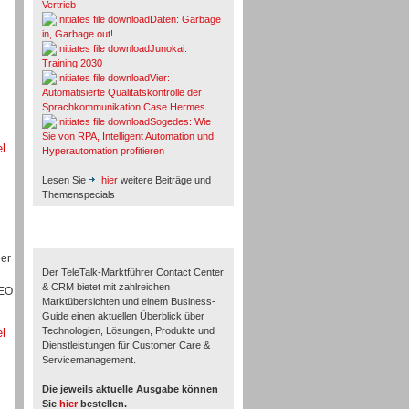
Vertrieb
Daten: Garbage
in, Garbage out!
Junokai:
Training 2030
Vier:
u
Automatisierte Qualitätskontrolle der
Sprachkommunikation Case Hermes
Sogedes: Wie
Sie von RPA, Intelligent Automation und
el
Hyperautomation profitieren
Lesen Sie
hier
weitere Beiträge und
Themenspecials
TeleTalk-Marktführer 1/2026
der
Der TeleTalk-Marktführer Contact Center
& CRM bietet mit zahlreichen
CEO
Marktübersichten und einem Business-
Guide einen aktuellen Überblick über
Technologien, Lösungen, Produkte und
el
Dienstleistungen für Customer Care &
Servicemanagement.
Die jeweils aktuelle Ausgabe können
Sie
hier
bestellen.