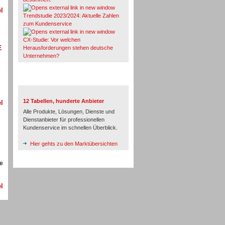
l
Trendstudie 2023/2024: Aktuelle Zahlen
zum Kundenservice
CX-Studie: Vor welchen
E
Herausforderungen stehen deutsche
Unternehmen?
TeleTalk-Marktübersichten
12 Tabellen, hunderte Anbieter
l
Alle Produkte, Lösungen, Dienste und
Dienstanbieter für professionellen
Kundenservice im schnellen Überblick.
Hier gehts zu den Marktübersichten
de
l