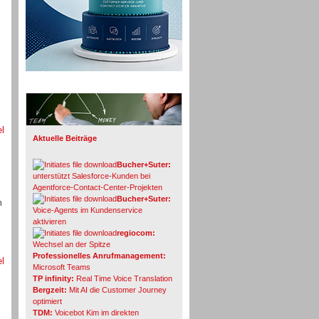
Info-Board
el
Aktuelle Beiträge
Bucher+Suter:
unterstützt Salesforce-Kunden bei
Agentforce-Contact-Center-Projekten
Bucher+Suter:
n
Voice-Agents im Kundenservice
aktivieren
regiocom:
Wechsel an der Spitze
Professionelles Anrufmanagement:
el
Microsoft Teams
TP infinity:
Real Time Voice Translation
Bergzeit:
Mit AI die Customer Journey
optimiert
TDM:
Voicebot Kim im direkten