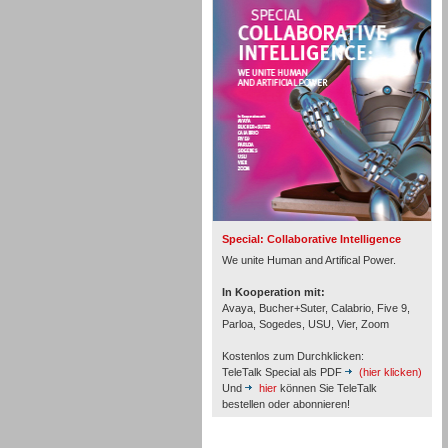
Personal
Inbound
Special: Collaborative Intelligence
We unite Human and Artifical Power.
In Kooperation mit:
Avaya, Bucher+Suter, Calabrio, Five 9,
Parloa, Sogedes, USU, Vier, Zoom
Kostenlos zum Durchklicken:
TeleTalk Special als PDF
(hier klicken)
Und
hier
können Sie TeleTalk
bestellen oder abonnieren!