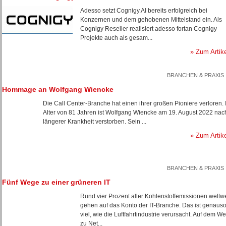
Adesso setzt Cognigy.AI bereits erfolgreich bei
Konzernen und dem gehobenen Mittelstand ein. Als
Cognigy Reseller realisiert adesso fortan Cognigy
Projekte auch als gesam...
» Zum Artik
BRANCHEN & PRAXIS
Hommage an Wolfgang Wiencke
Die Call Center-Branche hat einen ihrer großen Pioniere verloren. 
Alter von 81 Jahren ist Wolfgang Wiencke am 19. August 2022 nac
längerer Krankheit verstorben. Sein ...
» Zum Artik
BRANCHEN & PRAXIS
Fünf Wege zu einer grüneren IT
Rund vier Prozent aller Kohlenstoffemissionen weltwe
gehen auf das Konto der IT-Branche. Das ist genaus
viel, wie die Luftfahrtindustrie verursacht. Auf dem W
zu Net...