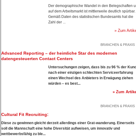
Der demographische Wandel in den Belegschaften 
auf dem Arbeitsmarkt ist mittlerweile deutlich spürbar.
Gemäß Daten des statistischen Bundesamts hat die
Zahl der ...
» Zum Artik
BRANCHEN & PRAXIS
Advanced Reporting – der heimliche Star des modernen
datengesteuerten Contact Centers
Untersuchungen zeigen, dass bis zu 96 % der Kun
nach einer einzigen schlechten Serviceerfahrung
einen Wechsel des Anbieters in Erwägung ziehen
würden – es best...
» Zum Artike
BRANCHEN & PRAXIS
Cultural Fit Recruiting:
Diese zu gewinnen gleicht derzeit allerdings einer Grat-wanderung. Einerseits
soll die Mannschaft eine hohe Diversität aufweisen, um innovativ und
wettbewerbsfähig zu ble...