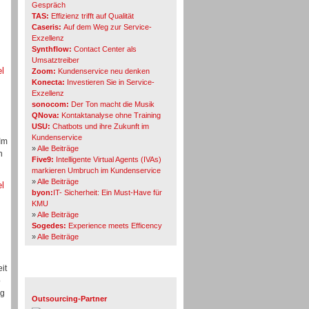
Gespräch
TAS:
Effizienz trifft auf Qualität
Caseris:
Auf dem Weg zur Service-
Exzellenz
Synthflow:
Contact Center als
Umsatztreiber
el
Zoom:
Kundenservice neu denken
Konecta:
Investieren Sie in Service-
Exzellenz
sonocom:
Der Ton macht die Musik
QNova:
Kontaktanalyse ohne Training
USU:
Chatbots und ihre Zukunft im
Kundenservice
Im
»
Alle Beiträge
h
Five9:
Intelligente Virtual Agents (IVAs)
markieren Umbruch im Kundenservice
»
Alle Beiträge
el
byon:
IT- Sicherheit: Ein Must-Have für
KMU
»
Alle Beiträge
Sogedes:
Experience meets Efficency
»
Alle Beiträge
it
Themen-Specials
o
eg
Outsourcing-Partner