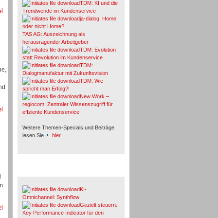
TDM: KI und die
el
Trendwende im Kundenservice
ja-dialog: Home
oder nicht Home?
TAS AG: Auszeichnung als
herausragender Arbeitgeber
TDM: Evolution
statt Revolution im Kundenservice
TDM:
he,
Dialogmanufaktur mit Zukunftsvision
TDM: Wie
nd
spricht man Erfolg?!
New Work –
regiocom: Zentraler Wissenszugriff für
el
effziente Kundenservice
Weitere Themen-Specials und Beiträge
lesen Sie
hier
Fachbeiträge & Cases
d
um
KI-
Omnichannel: Synthflow
Gezielt steuern:
el
Key Performance Indicator für den