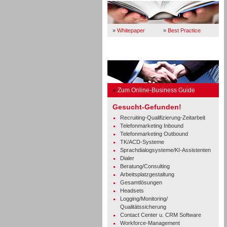
»
Whitepaper
»
Best Practice
Business Guide
»
Zum Online-Business Guide
Gesucht-Gefunden!
Recruiting-Qualifizierung-Zeitarbeit
Telefonmarketing Inbound
Telefonmarketing Outbound
TK/ACD-Systeme
Sprachdialogsysteme/KI-Assistenten
Dialer
Beratung/Consulting
Arbeitsplatzgestaltung
Gesamtlösungen
Headsets
Logging/Monitoring/
Qualitätssicherung
Contact Center u. CRM Software
Workforce-Management