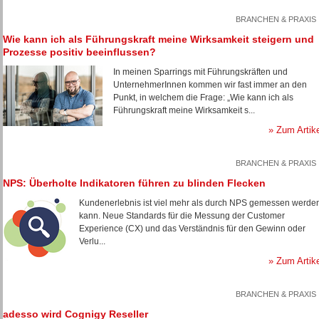
BRANCHEN & PRAXIS
Wie kann ich als Führungskraft meine Wirksamkeit steigern und
Prozesse positiv beeinflussen?
In meinen Sparrings mit Führungskräften und
UnternehmerInnen kommen wir fast immer an den
Punkt, in welchem die Frage: „Wie kann ich als
Führungskraft meine Wirksamkeit s...
» Zum Artik
BRANCHEN & PRAXIS
NPS: Überholte Indikatoren führen zu blinden Flecken
Kundenerlebnis ist viel mehr als durch NPS gemessen werde
kann. Neue Standards für die Messung der Customer
Experience (CX) und das Verständnis für den Gewinn oder
Verlu...
» Zum Artik
BRANCHEN & PRAXIS
adesso wird Cognigy Reseller