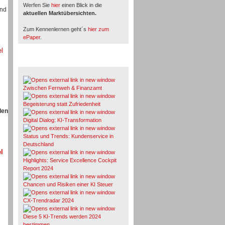
Werfen Sie
hier
einen Blick in die
und
aktuellen Marktübersichten.
Zum Kennenlernen geht´s
hier zum
ePaper
.
el
Whitepaper & Studien
Zwischen Fernweh & Finanzamt
Begeisterung statt Zufriedenheit
den
Digital Dialog: KI-Transformation
Status und Trends: Kundenservice in
Deutschland
l
Highlights: Service Excellence Cockpit
Report 2024
Chancen und Risiken einer KI Steuer
CX-Trendradar 2024
Diese 5 KI-Trends werden 2024
bestimmen.