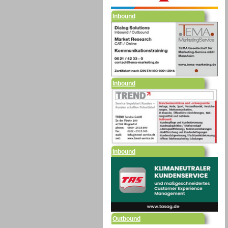
Inbound
Inbound
Outbound