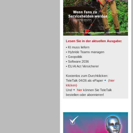
TK- und ACD-Systeme
Lesen Sie in der aktuellen Ausgabe:
• KI muss liefern
• Hybride Teams managen
• Geopolitik
• Software 2036
Workforce-Management
• EU AI Act Versicherer
Kostenlos zum Durchklicken:
TeleTalk 04/26 als ePaper
(hier
klicken)
Und
hier
können Sie TeleTalk
bestellen oder abonnieren!
Personal
TeleTalk Special