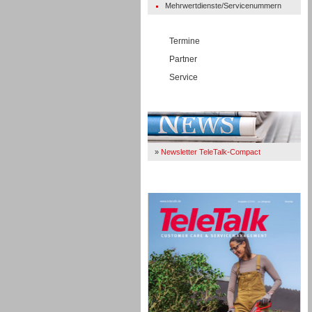
Mehrwertdienste/Servicenummern
Termine
Partner
Service
Immer Up-To-Date
»
Newsletter TeleTalk-Compact
TeleTalk 04/26