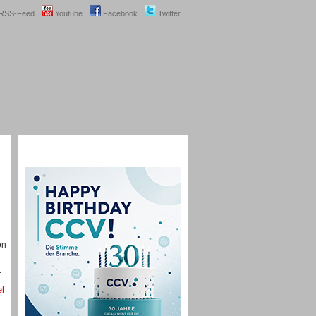
RSS-Feed
Youtube
Facebook
Twitter
on
.
el