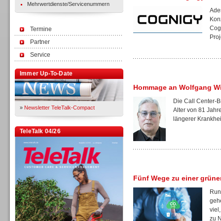
Mehrwertdienste/Servicenummern
Ades
Kon
Cogn
Termine
Proj
Partner
Service
Immer Up-To-Date
Hommage an Wolfgang W
Die Call Center-B
»
Newsletter TeleTalk-Compact
Alter von 81 Jah
längerer Krankheit
TeleTalk 04/26
Fünf Wege zu einer grüne
Rund
gehe
viel
zu N