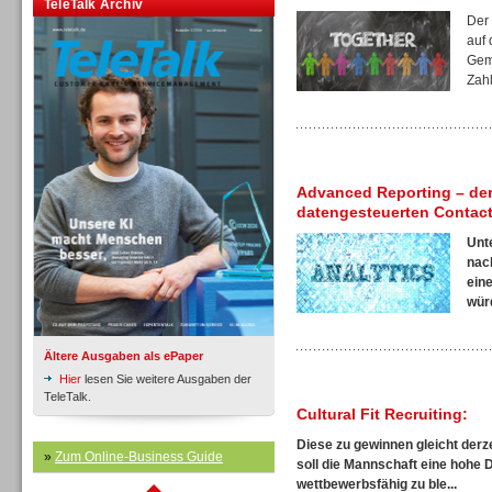
TeleTalk Archiv
Inbound
Der
auf 
Gem
Zahl
Inbound
Advanced Reporting – der
datengesteuerten Contact
Unt
nac
ein
würd
Ältere Ausgaben als ePaper
Hier
lesen Sie weitere Ausgaben der
TeleTalk.
Cultural Fit Recruiting:
Diese zu gewinnen gleicht derze
»
Zum Online-Business Guide
soll die Mannschaft eine hohe 
Inbound
wettbewerbsfähig zu ble...