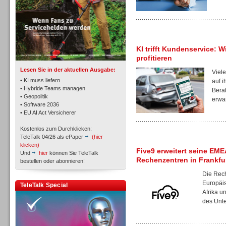
TK- und ACD-Systeme
KI trifft Kundenservice: W
profitieren
Lesen Sie in der aktuellen Ausgabe:
Viele
• KI muss liefern
auf i
• Hybride Teams managen
Berat
• Geopolitik
erwar
• Software 2036
Workforce-Management
• EU AI Act Versicherer
Kostenlos zum Durchklicken:
TeleTalk 04/26 als ePaper
(hier
klicken)
Five9 erweitert seine EM
Und
hier
können Sie TeleTalk
Rechenzentren in Frankfu
bestellen oder abonnieren!
Personal
Die Rec
Europäi
TeleTalk Special
Afrika u
des Unte