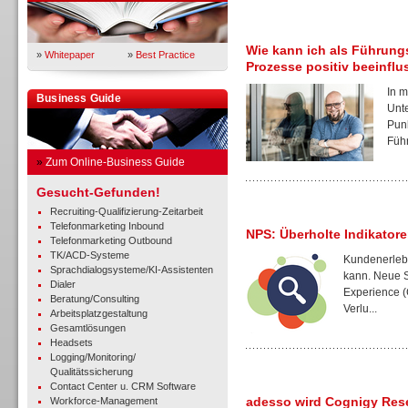
Wie kann ich als Führung
»
Whitepaper
»
Best Practice
Prozesse positiv beeinfl
In m
Business Guide
Unt
Punk
Führ
»
Zum Online-Business Guide
Gesucht-Gefunden!
Recruiting-Qualifizierung-Zeitarbeit
Telefonmarketing Inbound
NPS: Überholte Indikatore
Telefonmarketing Outbound
TK/ACD-Systeme
Kundenerlebn
Sprachdialogsysteme/KI-Assistenten
kann. Neue S
Dialer
Experience (
Beratung/Consulting
Verlu...
Arbeitsplatzgestaltung
Gesamtlösungen
Headsets
Logging/Monitoring/
Qualitätssicherung
Contact Center u. CRM Software
adesso wird Cognigy Rese
Workforce-Management