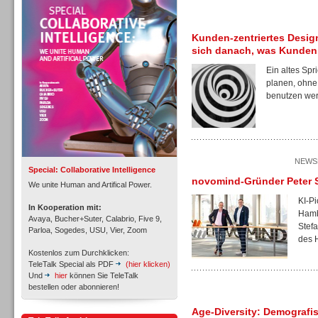
Personal
Kunden-zentriertes Design
sich danach, was Kunden
Ein altes Spr
planen, ohne
benutzen wer
Inbound
NEWSL
Special: Collaborative Intelligence
novomind-Gründer Peter S
We unite Human and Artifical Power.
KI-P
In Kooperation mit:
Hamb
Avaya, Bucher+Suter, Calabrio, Five 9,
Stef
Parloa, Sogedes, USU, Vier, Zoom
des 
Kostenlos zum Durchklicken:
TeleTalk Special als PDF
(hier klicken)
Und
hier
können Sie TeleTalk
bestellen oder abonnieren!
Age-Diversity: Demografis