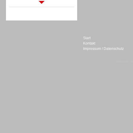
Sprachdialogsysteme u. Ki/
Sprachassistenten
Start
Kontakt
Impressum / Datenschutz
Sprachdialogsysteme u. Ki/
Sprachassistenten
© telepublic V