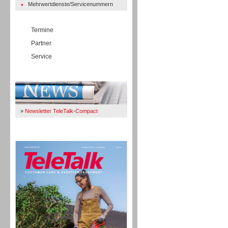
Mehrwertdienste/Servicenummern
Termine
Partner
Service
Immer Up-To-Date
»
Newsletter TeleTalk-Compact
TeleTalk 04/26