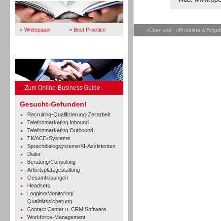
»
Whitepaper
»
Best Practice
»Über uns
»Produkte & Angeb
Business Guide
»
Zum Online-Business Guide
Gesucht-Gefunden!
Recruiting-Qualifizierung-Zeitarbeit
Telefonmarketing Inbound
Telefonmarketing Outbound
TK/ACD-Systeme
Sprachdialogsysteme/KI-Assistenten
Dialer
Beratung/Consulting
Arbeitsplatzgestaltung
Gesamtlösungen
Headsets
Logging/Monitoring/
Qualitätssicherung
Contact Center u. CRM Software
Workforce-Management