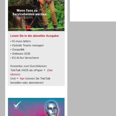
TK- und ACD-Systeme
Lesen Sie in der aktuellen Ausgabe:
• KI muss liefern
• Hybride Teams managen
• Geopolitik
• Software 2036
Workforce-Management
• EU AI Act Versicherer
Kostenlos zum Durchklicken:
TeleTalk 04/26 als ePaper
(hier
klicken)
Und
hier
können Sie TeleTalk
bestellen oder abonnieren!
Personal
TeleTalk Special