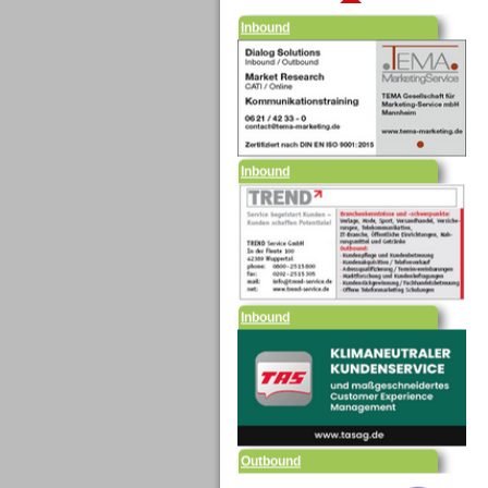
Inbound
Inbound
Outbound