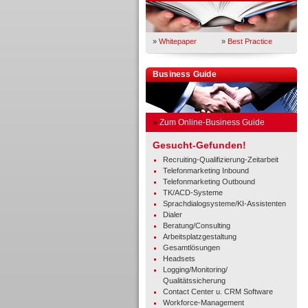
»
Whitepaper
»
Best Practice
Business Guide
»
Zum Online-Business Guide
Gesucht-Gefunden!
Recruiting-Qualifizierung-Zeitarbeit
Telefonmarketing Inbound
Telefonmarketing Outbound
TK/ACD-Systeme
Sprachdialogsysteme/KI-Assistenten
Dialer
Beratung/Consulting
Arbeitsplatzgestaltung
Gesamtlösungen
Headsets
Logging/Monitoring/
Qualitätssicherung
Contact Center u. CRM Software
Workforce-Management