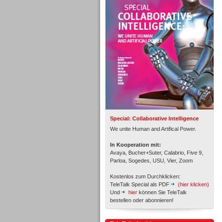
Personal
Inbound
Special: Collaborative Intelligence
We unite Human and Artifical Power.
In Kooperation mit:
Avaya, Bucher+Suter, Calabrio, Five 9,
Parloa, Sogedes, USU, Vier, Zoom
Kostenlos zum Durchklicken:
TeleTalk Special als PDF
(hier klicken)
Und
hier
können Sie TeleTalk
bestellen oder abonnieren!