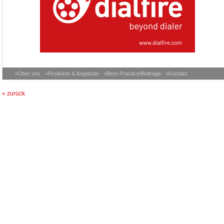
»Über uns
»Produkte & Angebote
»Best-Practice/Beiträge
»Kontakt
« zurück