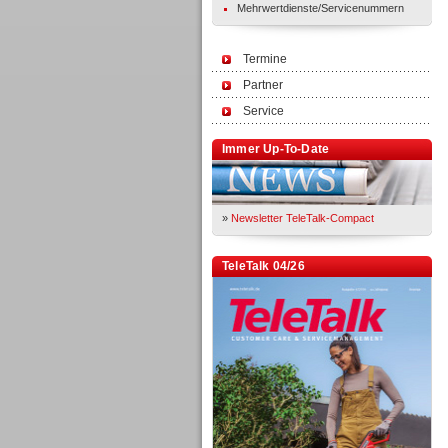
Mehrwertdienste/Servicenummern
Termine
Partner
Service
Immer Up-To-Date
»
Newsletter TeleTalk-Compact
TeleTalk 04/26