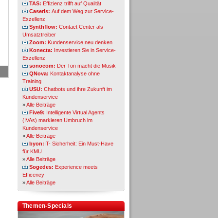
TAS:
Effizienz trifft auf Qualität
Caseris:
Auf dem Weg zur Service-
Exzellenz
Synthflow:
Contact Center als
Umsatztreiber
Zoom:
Kundenservice neu denken
Konecta:
Investieren Sie in Service-
Exzellenz
sonocom:
Der Ton macht die Musik
QNova:
Kontaktanalyse ohne
Training
USU:
Chatbots und ihre Zukunft im
Kundenservice
»
Alle Beiträge
Five9:
Intelligente Virtual Agents
(IVAs) markieren Umbruch im
Kundenservice
»
Alle Beiträge
byon:
IT- Sicherheit: Ein Must-Have
für KMU
»
Alle Beiträge
Sogedes:
Experience meets
Efficency
»
Alle Beiträge
Themen-Specials