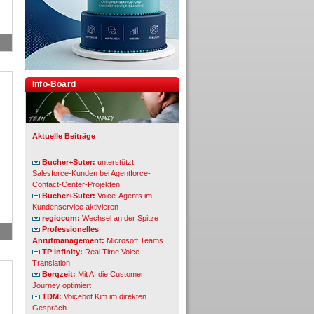
Info-Board
Aktuelle Beiträge
Bucher+Suter:
unterstützt
Salesforce-Kunden bei Agentforce-
Contact-Center-Projekten
Bucher+Suter:
Voice-Agents im
Kundenservice aktivieren
regiocom:
Wechsel an der Spitze
Professionelles
Anrufmanagement:
Microsoft Teams
TP infinity:
Real Time Voice
Translation
Bergzeit:
Mit AI die Customer
Journey optimiert
TDM:
Voicebot Kim im direkten
Gespräch