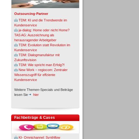
Outsourcing-Partner
TDM: KI und die Trendwende im
Kundenservice
ja-dialog: Home oder nicht Home?
TAS AG: Auszeichnung als
herausragender Arbeitgeber
TDM: Evolution statt Revolution im
Kundenservice
TDM: Dialogmanufaktur mit
Zukunftsvision
TDM: Wie spricht man Erfolg?!
New Work – regiocom: Zentraler
Wissenszugriff für effziente
Kundenservice
Weitere Themen-Specials und Beiträge
lesen Sie
hier
Fachbeiträge & Cases
KI- Omnichannel: Synthflow