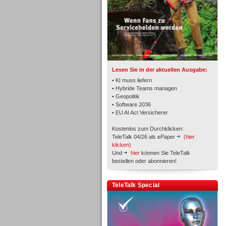
TK- und ACD-Systeme
Lesen Sie in der aktuellen Ausgabe:
• KI muss liefern
• Hybride Teams managen
• Geopolitik
• Software 2036
Workforce-Management
• EU AI Act Versicherer
Kostenlos zum Durchklicken:
TeleTalk 04/26 als ePaper
(hier
klicken)
Und
hier
können Sie TeleTalk
bestellen oder abonnieren!
Personal
TeleTalk Special