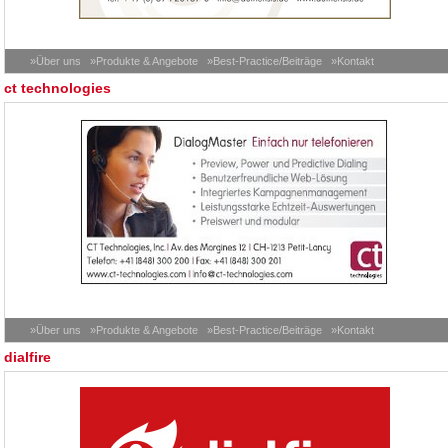
»Über uns
»Produkte & Angebote
»Best-Practice/Beiträge
»Kontakt
ct technologies
»Über uns
»Produkte & Angebote
»Best-Practice/Beiträge
»Kontakt
dialfire