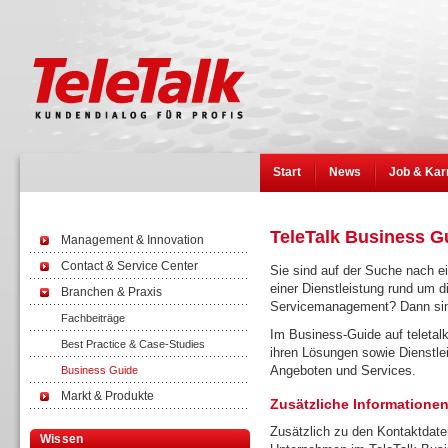
Start
News
Job & Kar
TeleTalk Business G
Management & Innovation
Contact & Service Center
Sie sind auf der Suche nach e
einer Dienstleistung rund um 
Branchen & Praxis
Servicemanagement? Dann sind 
Fachbeiträge
Im Business-Guide auf teletalk
Best Practice & Case-Studies
ihren Lösungen sowie Dienstlei
Angeboten und Services.
Business Guide
Markt & Produkte
Zusätzliche Informationen
Zusätzlich zu den Kontaktdate
Wissen