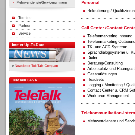
Personal
Mehrwertdienste/Servicenummern
Rekrutierung / Qualifizierun
Termine
Partner
Call Center /Contact Cente
Service
Telefonmarketing Inbound
Telefonmarketing Outboun
Immer Up-To-Date
TK- und ACD-Systeme
Sprachdialogsysteme u. Ki
Dialer
Beratung/Consulting
»
Newsletter TeleTalk-Compact
Arbeitsplatz und Raumgest
Gesamtlösungen
Headsets
TeleTalk 04/26
Logging / Monitoring / Qual
Contact Center u. CRM So
Workforce-Management
Telekommunikation-Intern
Mehrwertdienste und Serv