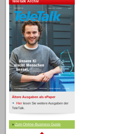
TeleTalk Archiv
Inbound
Inbound
Ältere Ausgaben als ePaper
Hier
lesen Sie weitere Ausgaben der
TeleTalk.
»
Zum Online-Business Guide
Inbound