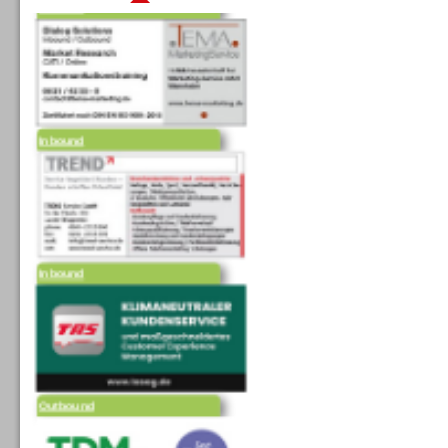
Inbound
Inbound
Outbound