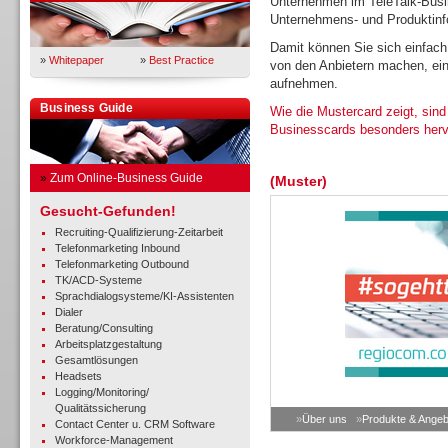
Unternehmen im TeleTalk-Busin
Unternehmens- und Produktinfo
Damit können Sie sich einfach
»
Whitepaper
»
Best Practice
von den Anbietern machen, ein
aufnehmen.
Business Guide
Wie die Mustercard zeigt, sind
Businesscards besonders her
»
Zum Online-Business Guide
(Muster)
Gesucht-Gefunden!
Recruiting-Qualifizierung-Zeitarbeit
Telefonmarketing Inbound
Telefonmarketing Outbound
TK/ACD-Systeme
Sprachdialogsysteme/KI-Assistenten
Dialer
Beratung/Consulting
Arbeitsplatzgestaltung
Gesamtlösungen
Headsets
Logging/Monitoring/
Qualitätssicherung
»
Über uns
»
Produkte & Angeb
Contact Center u. CRM Software
Workforce-Management