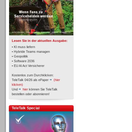
TK- und ACD-Systeme
Lesen Sie in der aktuellen Ausgabe:
• KI muss liefern
• Hybride Teams managen
• Geopolitik
• Software 2036
Workforce-Management
• EU AI Act Versicherer
Kostenlos zum Durchklicken:
TeleTalk 04/26 als ePaper
(hier
klicken)
Und
hier
können Sie TeleTalk
bestellen oder abonnieren!
Personal
TeleTalk Special