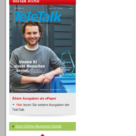
TeleTalk Archiv
Inbound
Inbound
Ältere Ausgaben als ePaper
Hier
lesen Sie weitere Ausgaben der
TeleTalk.
»
Zum Online-Business Guide
Inbound