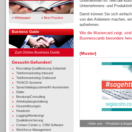
Unternehmen im TeleTalk-Busin
Unternehmens- und Produktinfo
Damit können Sie sich einfach
»
Whitepaper
»
Best Practice
von den Anbietern machen, ein
aufnehmen.
Business Guide
Wie die Mustercard zeigt, sind
Businesscards besonders her
»
Zum Online-Business Guide
(Muster)
Gesucht-Gefunden!
Recruiting-Qualifizierung-Zeitarbeit
Telefonmarketing Inbound
Telefonmarketing Outbound
TK/ACD-Systeme
Sprachdialogsysteme/KI-Assistenten
Dialer
Beratung/Consulting
Arbeitsplatzgestaltung
Gesamtlösungen
Headsets
Logging/Monitoring/
Qualitätssicherung
»
Über uns
»
Produkte & Angeb
Contact Center u. CRM Software
Workforce-Management