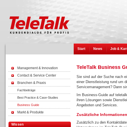
Start
News
Job & Kar
TeleTalk Business G
Management & Innovation
Contact & Service Center
Sie sind auf der Suche nach e
einer Dienstleistung rund um 
Branchen & Praxis
Servicemanagement? Dann sind 
Fachbeiträge
Im Business-Guide auf teletalk
Best Practice & Case-Studies
ihren Lösungen sowie Dienstlei
Angeboten und Services.
Business Guide
Markt & Produkte
Zusätzliche Informationen
Zusätzlich zu den Kontaktdate
Wissen