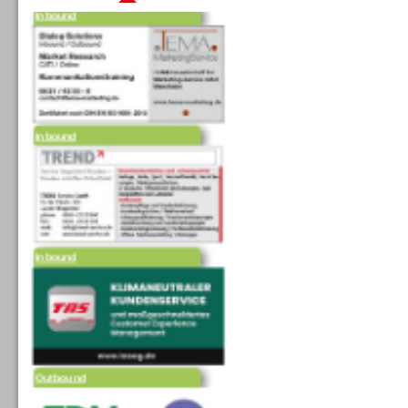
Inbound
Inbound
Outbound