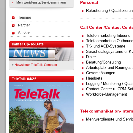
Personal
Mehrwertdienste/Servicenummern
Rekrutierung / Qualifizierun
Termine
Partner
Call Center /Contact Cente
Service
Telefonmarketing Inbound
Telefonmarketing Outboun
Immer Up-To-Date
TK- und ACD-Systeme
Sprachdialogsysteme u. Ki
Dialer
Beratung/Consulting
»
Newsletter TeleTalk-Compact
Arbeitsplatz und Raumgest
Gesamtlösungen
Headsets
TeleTalk 04/26
Logging / Monitoring / Qual
Contact Center u. CRM So
Workforce-Management
Telekommunikation-Intern
Mehrwertdienste und Serv