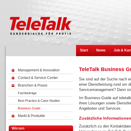
Start
News
Job & Kar
TeleTalk Business G
Management & Innovation
Contact & Service Center
Sie sind auf der Suche nach e
einer Dienstleistung rund um 
Branchen & Praxis
Servicemanagement? Dann sind 
Fachbeiträge
Im Business-Guide auf teletalk
Best Practice & Case-Studies
ihren Lösungen sowie Dienstlei
Angeboten und Services.
Business Guide
Markt & Produkte
Zusätzliche Informationen
Zusätzlich zu den Kontaktdate
Wissen