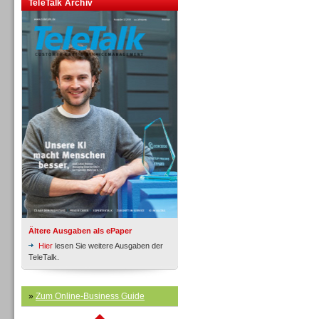
Inbound
TeleTalk Archiv
Inbound
Ältere Ausgaben als ePaper
Hier
lesen Sie weitere Ausgaben der
TeleTalk.
»
Zum Online-Business Guide
Inbound