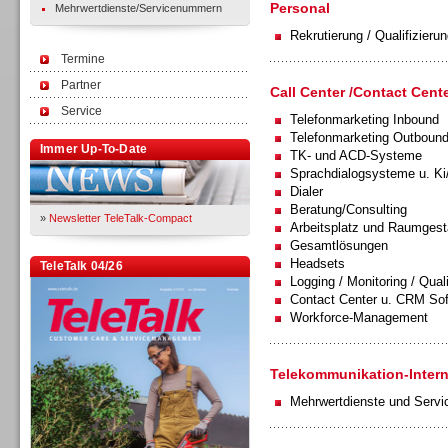
Personal
Mehrwertdienste/Servicenummern
Rekrutierung / Qualifizierun
Termine
Partner
Call Center /Contact Cente
Service
Telefonmarketing Inbound
Telefonmarketing Outboun
Immer Up-To-Date
TK- und ACD-Systeme
Sprachdialogsysteme u. Ki
Dialer
Beratung/Consulting
»
Newsletter TeleTalk-Compact
Arbeitsplatz und Raumgest
Gesamtlösungen
Headsets
TeleTalk 04/26
Logging / Monitoring / Qual
Contact Center u. CRM So
Workforce-Management
Telekommunikation-Intern
Mehrwertdienste und Serv