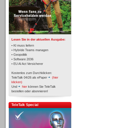
TK- und ACD-Systeme
Lesen Sie in der aktuellen Ausgabe:
• KI muss liefern
• Hybride Teams managen
• Geopolitik
• Software 2036
Workforce-Management
• EU AI Act Versicherer
Kostenlos zum Durchklicken:
TeleTalk 04/26 als ePaper
(hier
klicken)
Und
hier
können Sie TeleTalk
bestellen oder abonnieren!
Personal
TeleTalk Special