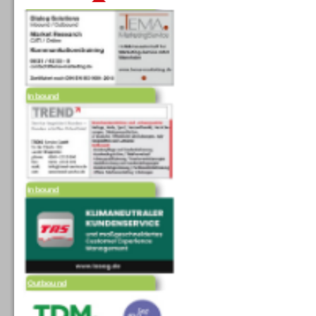
Inbound
Inbound
Outbound