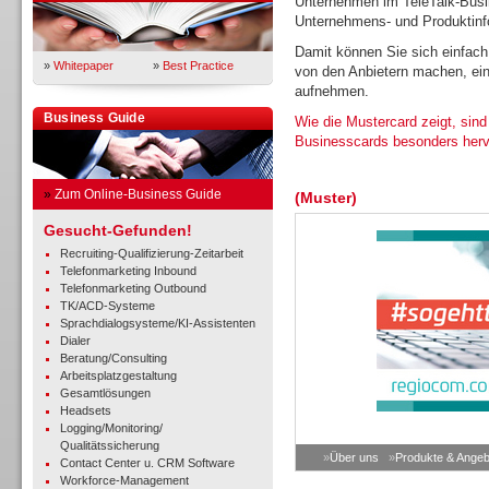
Unternehmen im TeleTalk-Busin
Unternehmens- und Produktinfo
Damit können Sie sich einfach
»
Whitepaper
»
Best Practice
von den Anbietern machen, ein
aufnehmen.
Business Guide
Wie die Mustercard zeigt, sind
Businesscards besonders her
»
Zum Online-Business Guide
(Muster)
Gesucht-Gefunden!
Recruiting-Qualifizierung-Zeitarbeit
Telefonmarketing Inbound
Telefonmarketing Outbound
TK/ACD-Systeme
Sprachdialogsysteme/KI-Assistenten
Dialer
Beratung/Consulting
Arbeitsplatzgestaltung
Gesamtlösungen
Headsets
Logging/Monitoring/
Qualitätssicherung
»
Über uns
»
Produkte & Angeb
Contact Center u. CRM Software
Workforce-Management