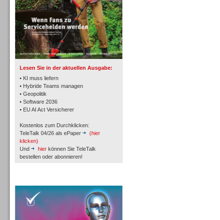
TK- und ACD-Systeme
Lesen Sie in der aktuellen Ausgabe:
• KI muss liefern
• Hybride Teams managen
• Geopolitik
• Software 2036
Workforce-Management
• EU AI Act Versicherer
Kostenlos zum Durchklicken:
TeleTalk 04/26 als ePaper
(hier
klicken)
Und
hier
können Sie TeleTalk
bestellen oder abonnieren!
Personal
TeleTalk Special