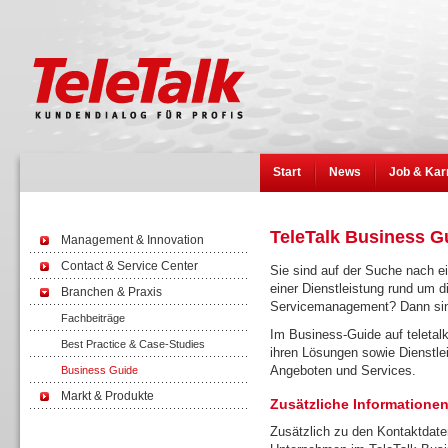
Start
News
Job & Kar
TeleTalk Business G
Management & Innovation
Contact & Service Center
Sie sind auf der Suche nach e
einer Dienstleistung rund um 
Branchen & Praxis
Servicemanagement? Dann sind 
Fachbeiträge
Im Business-Guide auf teletalk
Best Practice & Case-Studies
ihren Lösungen sowie Dienstlei
Angeboten und Services.
Business Guide
Markt & Produkte
Zusätzliche Informationen
Zusätzlich zu den Kontaktdate
Wissen