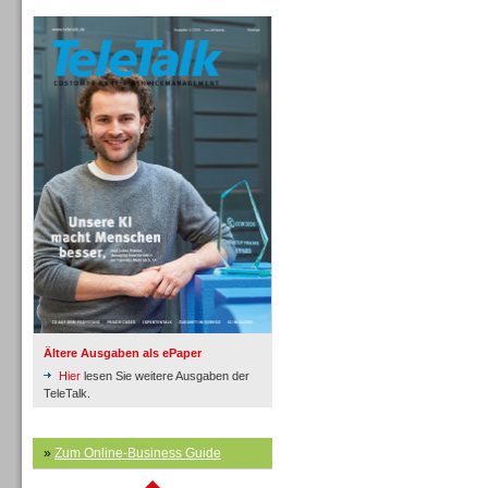
TeleTalk Archiv
Inbound
Inbound
Ältere Ausgaben als ePaper
Hier
lesen Sie weitere Ausgaben der
TeleTalk.
»
Zum Online-Business Guide
Inbound