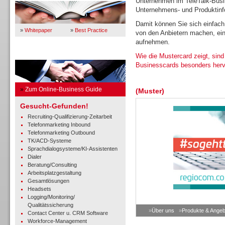
Unternehmen im TeleTalk-Busin
Unternehmens- und Produktinfo
Damit können Sie sich einfach
»
Whitepaper
»
Best Practice
von den Anbietern machen, ein
aufnehmen.
Business Guide
Wie die Mustercard zeigt, sind
Businesscards besonders her
»
Zum Online-Business Guide
(Muster)
Gesucht-Gefunden!
Recruiting-Qualifizierung-Zeitarbeit
Telefonmarketing Inbound
Telefonmarketing Outbound
TK/ACD-Systeme
Sprachdialogsysteme/KI-Assistenten
Dialer
Beratung/Consulting
Arbeitsplatzgestaltung
Gesamtlösungen
Headsets
Logging/Monitoring/
Qualitätssicherung
»
Über uns
»
Produkte & Angeb
Contact Center u. CRM Software
Workforce-Management