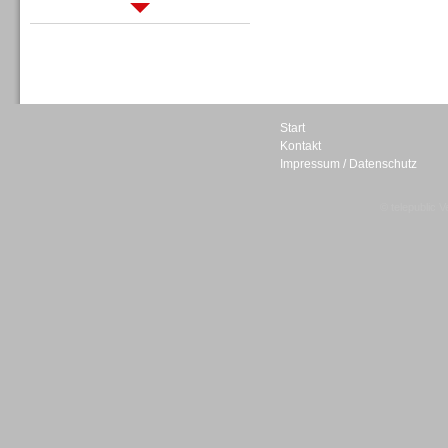
Sprachdialogsysteme u. Ki/
Sprachassistenten
Start
Kontakt
Impressum / Datenschutz
Sprachdialogsysteme u. Ki/
Sprachassistenten
© telepublic V