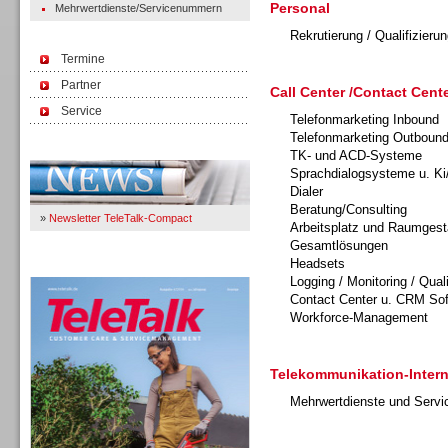
Personal
Mehrwertdienste/Servicenummern
Rekrutierung / Qualifizierun
Termine
Partner
Call Center /Contact Cente
Service
Telefonmarketing Inbound
Telefonmarketing Outboun
Immer Up-To-Date
TK- und ACD-Systeme
Sprachdialogsysteme u. Ki
Dialer
Beratung/Consulting
»
Newsletter TeleTalk-Compact
Arbeitsplatz und Raumgest
Gesamtlösungen
Headsets
TeleTalk 04/26
Logging / Monitoring / Qual
Contact Center u. CRM So
Workforce-Management
Telekommunikation-Intern
Mehrwertdienste und Serv