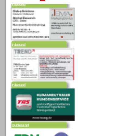
Inbound
Inbound
Outbound