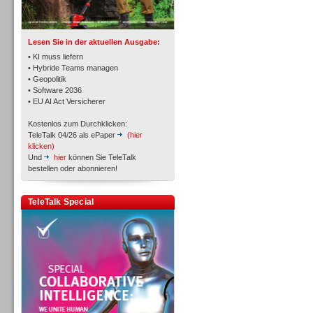
Lesen Sie in der aktuellen Ausgabe:
• KI muss liefern
• Hybride Teams managen
• Geopolitik
• Software 2036
Workforce-Management
• EU AI Act Versicherer
Kostenlos zum Durchklicken:
TeleTalk 04/26 als ePaper
(hier
klicken)
Und
hier
können Sie TeleTalk
bestellen oder abonnieren!
Personal
TeleTalk Special
Personal