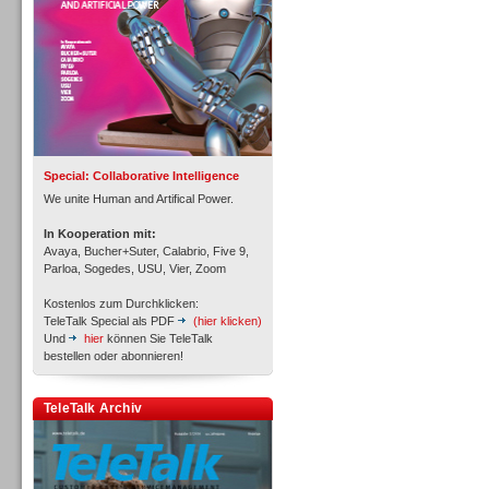
Inbound
Special: Collaborative Intelligence
We unite Human and Artifical Power.
In Kooperation mit:
Avaya, Bucher+Suter, Calabrio, Five 9,
Parloa, Sogedes, USU, Vier, Zoom
Kostenlos zum Durchklicken:
TeleTalk Special als PDF
(hier klicken)
Und
hier
können Sie TeleTalk
bestellen oder abonnieren!
Inbound
TeleTalk Archiv