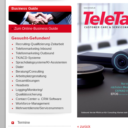
Business Guide
»
Zum Online-Business Guide
Gesucht-Gefunden!
Recruiting-Qualifizierung-Zeitarbeit
Telefonmarketing Inbound
Telefonmarketing Outbound
TK/ACD-Systeme
Sprachdialogsysteme/KI-Assistenten
Dialer
Beratung/Consulting
Arbeitsplatzgestaltung
Gesamtlösungen
Headsets
Logging/Monitoring/
Qualitätssicherung
Contact Center u. CRM Software
Workforce-Management
Mehrwertdienste/Servicenummern
Termine
« zurück