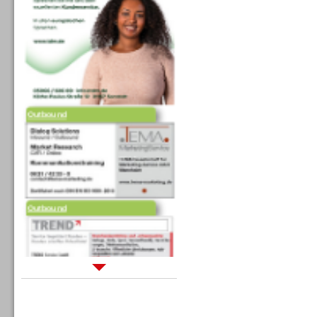
Outbound
Outbound
Sprachdialogsysteme u. Ki/
Sprachassistenten