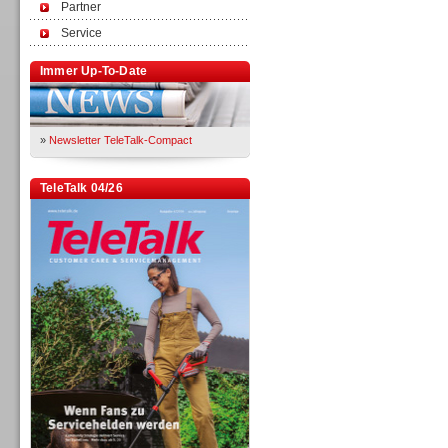
Partner
Service
Immer Up-To-Date
»
Newsletter TeleTalk-Compact
TeleTalk 04/26
TK- und ACD-Systeme