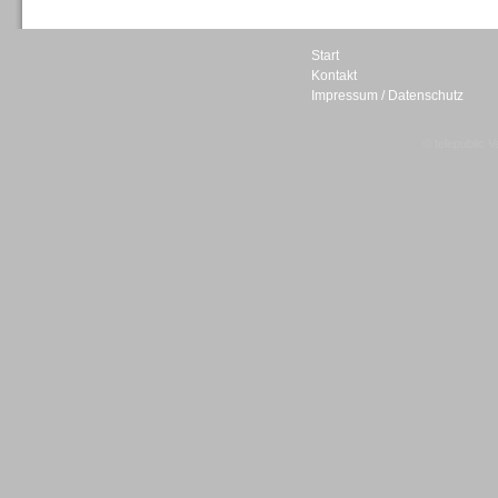
Start
Kontakt
Impressum / Datenschutz
Sprachdialogsysteme u. Ki/
Sprachassistenten
© telepublic V
Sprachdialogsysteme u. Ki/
Sprachassistenten