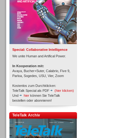
Inbound
Special: Collaborative Intelligence
We unite Human and Artifical Power.
In Kooperation mit:
Avaya, Bucher+Suter, Calabrio, Five 9,
Parloa, Sogedes, USU, Vier, Zoom
Kostenlos zum Durchklicken:
TeleTalk Special als PDF
(hier klicken)
Und
hier
können Sie TeleTalk
bestellen oder abonnieren!
TeleTalk Archiv
Inbound