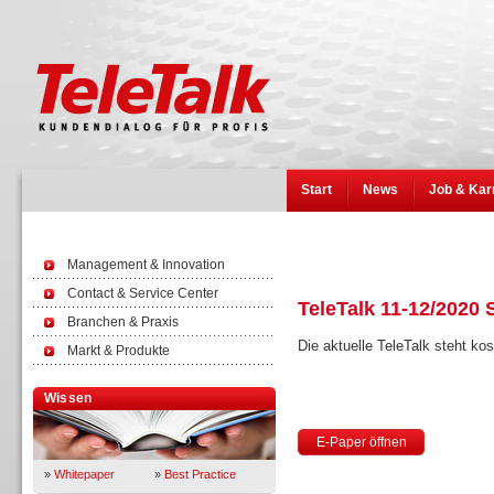
Start
News
Job & Kar
Management & Innovation
Contact & Service Center
TeleTalk 11-12/2020 
Branchen & Praxis
Die aktuelle TeleTalk steht k
Markt & Produkte
Wissen
E-Paper öffnen
»
Whitepaper
»
Best Practice