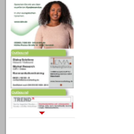
Outbound
Outbound
Sprachdialogsysteme u. Ki/
Sprachassistenten