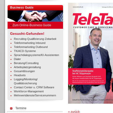
Business Guide
»
Zum Online-Business Guide
Gesucht-Gefunden!
Recruiting-Qualifizierung-Zeitarbeit
Telefonmarketing Inbound
Telefonmarketing Outbound
TK/ACD-Systeme
Sprachdialogsysteme/KI-Assistenten
Dialer
Beratung/Consulting
Arbeitsplatzgestaltung
Gesamtlösungen
Headsets
Logging/Monitoring/
Qualitätssicherung
Contact Center u. CRM Software
Workforce-Management
Mehrwertdienste/Servicenummern
Termine
« zurück