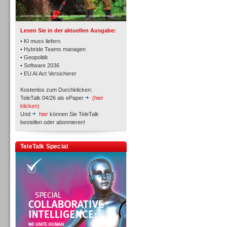
TK- und ACD-Systeme
Lesen Sie in der aktuellen Ausgabe:
• KI muss liefern
• Hybride Teams managen
• Geopolitik
• Software 2036
Workforce-Management
• EU AI Act Versicherer
Kostenlos zum Durchklicken:
TeleTalk 04/26 als ePaper
(hier
klicken)
Und
hier
können Sie TeleTalk
bestellen oder abonnieren!
Personal
TeleTalk Special
Personal