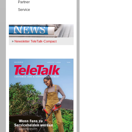
Partner
Service
Immer Up-To-Date
»
Newsletter TeleTalk-Compact
TeleTalk 04/26