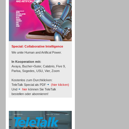
Inbound
Special: Collaborative Intelligence
We unite Human and Artifical Power.
In Kooperation mit:
Avaya, Bucher+Suter, Calabrio, Five 9,
Parloa, Sogedes, USU, Vier, Zoom
Kostenlos zum Durchklicken:
TeleTalk Special als PDF
(hier klicken)
Und
hier
können Sie TeleTalk
bestellen oder abonnieren!
Inbound
TeleTalk Archiv