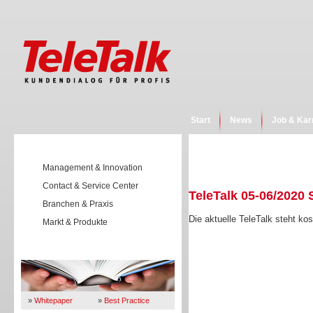
Start
News
Job & Kar
Management & Innovation
Contact & Service Center
TeleTalk 05-06/2020 
Branchen & Praxis
Die aktuelle TeleTalk steht k
Markt & Produkte
Wissen
E-Paper öffnen
»
Whitepaper
»
Best Practice