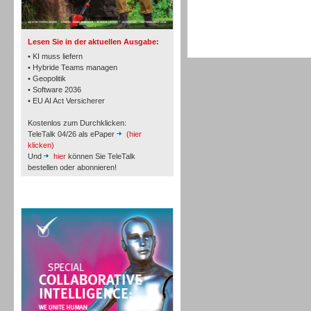
TK- und ACD-Systeme
Lesen Sie in der aktuellen Ausgabe:
• KI muss liefern
• Hybride Teams managen
• Geopolitik
• Software 2036
Workforce-Management
• EU AI Act Versicherer
Kostenlos zum Durchklicken:
TeleTalk 04/26 als ePaper
(hier
klicken)
Und
hier
können Sie TeleTalk
bestellen oder abonnieren!
Personal
TeleTalk Special
Personal