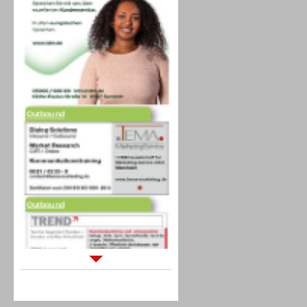
Outbound
Outbound
Sprachdialogsysteme u. Ki/
Sprachassistenten