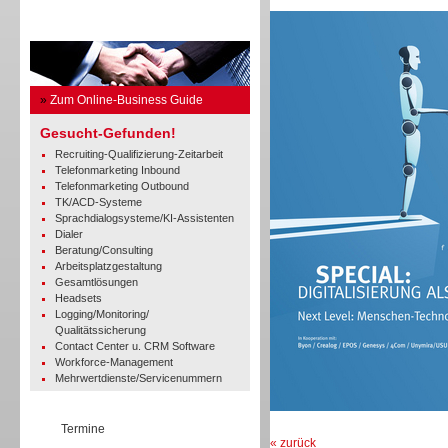
Business Guide
»
Zum Online-Business Guide
Gesucht-Gefunden!
Recruiting-Qualifizierung-Zeitarbeit
Telefonmarketing Inbound
Telefonmarketing Outbound
TK/ACD-Systeme
Sprachdialogsysteme/KI-Assistenten
Dialer
Beratung/Consulting
Arbeitsplatzgestaltung
Gesamtlösungen
Headsets
Logging/Monitoring/
Qualitätssicherung
Contact Center u. CRM Software
Workforce-Management
Mehrwertdienste/Servicenummern
Termine
« zurück