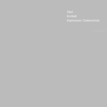
Start
Kontakt
Impressum / Datenschutz
Sprachdialogsysteme u. Ki/
Sprachassistenten
© telepublic V
Sprachdialogsysteme u. Ki/
Sprachassistenten