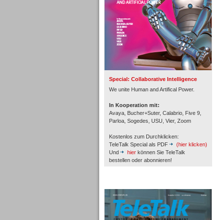
Inbound
Special: Collaborative Intelligence
We unite Human and Artifical Power.
In Kooperation mit:
Avaya, Bucher+Suter, Calabrio, Five 9,
Parloa, Sogedes, USU, Vier, Zoom
Kostenlos zum Durchklicken:
TeleTalk Special als PDF
(hier klicken)
Und
hier
können Sie TeleTalk
bestellen oder abonnieren!
Inbound
TeleTalk Archiv