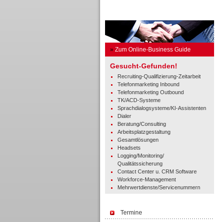
Business Guide
»
Zum Online-Business Guide
Gesucht-Gefunden!
Recruiting-Qualifizierung-Zeitarbeit
Telefonmarketing Inbound
Telefonmarketing Outbound
TK/ACD-Systeme
Sprachdialogsysteme/KI-Assistenten
Dialer
Beratung/Consulting
Arbeitsplatzgestaltung
Gesamtlösungen
Headsets
Logging/Monitoring/
Qualitätssicherung
Contact Center u. CRM Software
Workforce-Management
Mehrwertdienste/Servicenummern
Termine