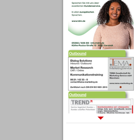
Outbound
Outbound
Sprachdialogsysteme u. Ki/
Sprachassistenten