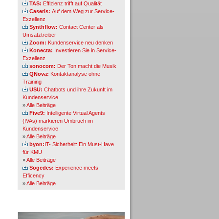
TAS:
Effizienz trifft auf Qualität
Caseris:
Auf dem Weg zur Service-
Exzellenz
Synthflow:
Contact Center als
Umsatztreiber
Zoom:
Kundenservice neu denken
Konecta:
Investieren Sie in Service-
Exzellenz
sonocom:
Der Ton macht die Musik
QNova:
Kontaktanalyse ohne
Training
USU:
Chatbots und ihre Zukunft im
Kundenservice
»
Alle Beiträge
Five9:
Intelligente Virtual Agents
(IVAs) markieren Umbruch im
Kundenservice
»
Alle Beiträge
byon:
IT- Sicherheit: Ein Must-Have
für KMU
»
Alle Beiträge
Sogedes:
Experience meets
Efficency
»
Alle Beiträge
Themen-Specials