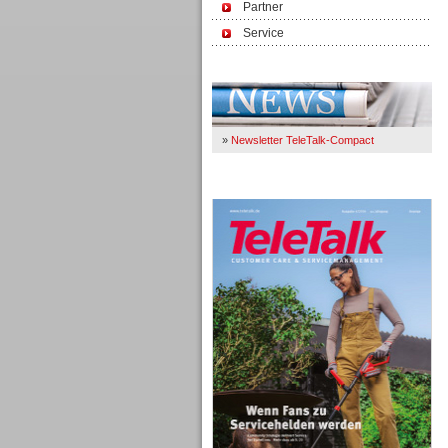
Partner
Service
Immer Up-To-Date
»
Newsletter TeleTalk-Compact
TeleTalk 04/26
TK- und ACD-Systeme