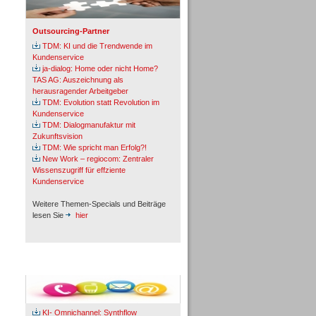
Outsourcing-Partner
TDM: KI und die Trendwende im
Kundenservice
ja-dialog: Home oder nicht Home?
TAS AG: Auszeichnung als
herausragender Arbeitgeber
TDM: Evolution statt Revolution im
Kundenservice
TDM: Dialogmanufaktur mit
Zukunftsvision
TDM: Wie spricht man Erfolg?!
New Work – regiocom: Zentraler
Wissenszugriff für effziente
Kundenservice
Weitere Themen-Specials und Beiträge
lesen Sie
hier
Fachbeiträge & Cases
KI- Omnichannel: Synthflow