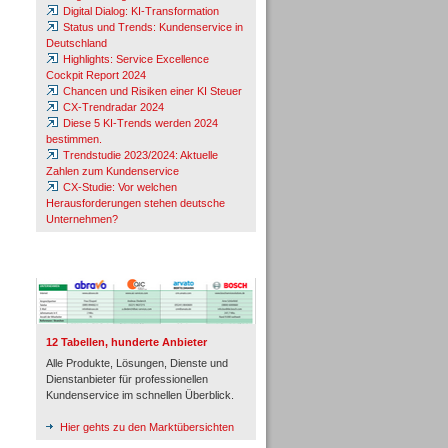
Digital Dialog: KI-Transformation
Status und Trends: Kundenservice in
Deutschland
Highlights: Service Excellence
Cockpit Report 2024
Chancen und Risiken einer KI Steuer
CX-Trendradar 2024
Diese 5 KI-Trends werden 2024
bestimmen.
Trendstudie 2023/2024: Aktuelle
Zahlen zum Kundenservice
CX-Studie: Vor welchen
Herausforderungen stehen deutsche
Unternehmen?
TeleTalk-Marktübersichten
12 Tabellen, hunderte Anbieter
Alle Produkte, Lösungen, Dienste und
Dienstanbieter für professionellen
Kundenservice im schnellen Überblick.
Hier gehts zu den Marktübersichten