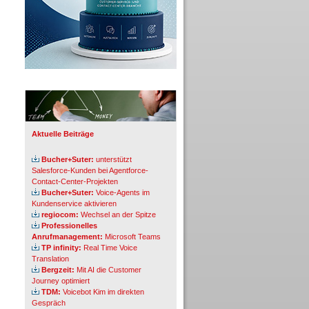
Info-Board
Aktuelle Beiträge
Bucher+Suter:
unterstützt
Salesforce-Kunden bei Agentforce-
Contact-Center-Projekten
Bucher+Suter:
Voice-Agents im
Kundenservice aktivieren
regiocom:
Wechsel an der Spitze
Professionelles
Anrufmanagement:
Microsoft Teams
TP infinity:
Real Time Voice
Translation
Bergzeit:
Mit AI die Customer
Journey optimiert
TDM:
Voicebot Kim im direkten
Gespräch