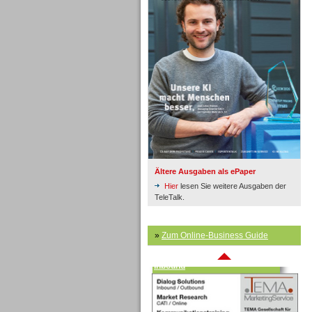
Inbound
Ältere Ausgaben als ePaper
Hier
lesen Sie weitere Ausgaben der
TeleTalk.
»
Zum Online-Business Guide
Inbound