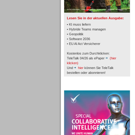
Lesen Sie in der aktuellen Ausgabe:
• KI muss liefern
• Hybride Teams managen
• Geopolitik
Workforce-Management
• Software 2036
• EU AI Act Versicherer
Kostenlos zum Durchklicken:
TeleTalk 04/26 als ePaper
(hier
klicken)
Und
hier
können Sie TeleTalk
bestellen oder abonnieren!
Personal
TeleTalk Special
Personal