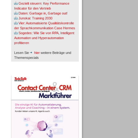
Gezielt steuern: Key Performance
Indicator für den Vertrieb
Daten: Garbage in, Garbage out!
Junokai: Training 2030
Vier: Automatisierte Qualitätskontrolle
der Sprachkommunikation Case Hermes
Sogedes: Wie Sie von RPA, Intelligent
Automation und Hyperautomation
profitieren
Lesen Sie
hier
weitere Beiträge und
Themenspecials
TeleTalk-Marktführer 1/2026