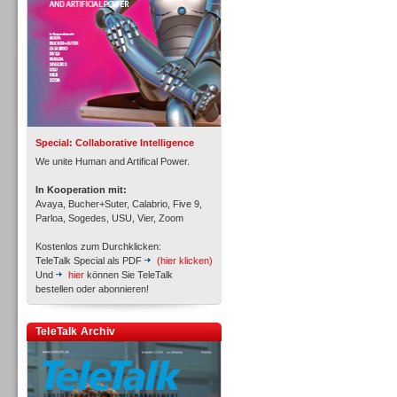
Inbound
Special: Collaborative Intelligence
We unite Human and Artifical Power.
In Kooperation mit:
Avaya, Bucher+Suter, Calabrio, Five 9,
Parloa, Sogedes, USU, Vier, Zoom
Kostenlos zum Durchklicken:
TeleTalk Special als PDF
(hier klicken)
Und
hier
können Sie TeleTalk
bestellen oder abonnieren!
TeleTalk Archiv
Inbound