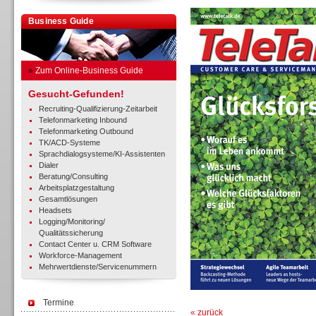
Business Guide
»
Zum Online-Business Guide
Gesucht-Gefunden!
Recruiting-Qualifizierung-Zeitarbeit
Telefonmarketing Inbound
Telefonmarketing Outbound
TK/ACD-Systeme
Sprachdialogsysteme/KI-Assistenten
Dialer
Beratung/Consulting
Arbeitsplatzgestaltung
Gesamtlösungen
Headsets
Logging/Monitoring/
Qualitätssicherung
Contact Center u. CRM Software
Workforce-Management
Mehrwertdienste/Servicenummern
Termine
« zurück