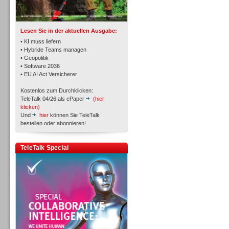
TK- und ACD-Systeme
Lesen Sie in der aktuellen Ausgabe:
• KI muss liefern
• Hybride Teams managen
• Geopolitik
• Software 2036
Workforce-Management
• EU AI Act Versicherer
Kostenlos zum Durchklicken:
TeleTalk 04/26 als ePaper
(hier
klicken)
Und
hier
können Sie TeleTalk
bestellen oder abonnieren!
Personal
TeleTalk Special
Personal