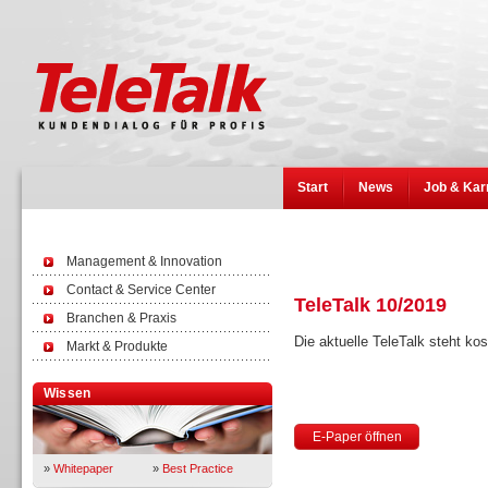
Start
News
Job & Kar
Management & Innovation
Contact & Service Center
TeleTalk 10/2019
Branchen & Praxis
Die aktuelle TeleTalk steht k
Markt & Produkte
Wissen
E-Paper öffnen
»
Whitepaper
»
Best Practice