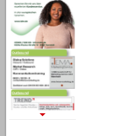
Outbound
Outbound
Sprachdialogsysteme u. Ki/
Sprachassistenten