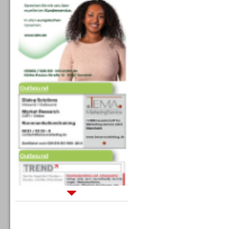
Outbound
Outbound
Sprachdialogsysteme u. Ki/
Sprachassistenten