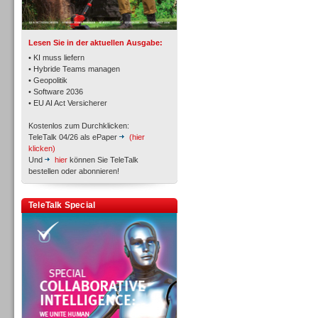
TK- und ACD-Systeme
Lesen Sie in der aktuellen Ausgabe:
• KI muss liefern
• Hybride Teams managen
• Geopolitik
• Software 2036
Workforce-Management
• EU AI Act Versicherer
Kostenlos zum Durchklicken:
TeleTalk 04/26 als ePaper
(hier
klicken)
Und
hier
können Sie TeleTalk
bestellen oder abonnieren!
Personal
TeleTalk Special
Personal