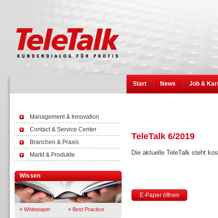
Start
News
Job & Kar
Management & Innovation
Contact & Service Center
TeleTalk 6/2019
Branchen & Praxis
Die aktuelle TeleTalk steht k
Markt & Produkte
Wissen
E-Paper öffnen
»
Whitepaper
»
Best Practice