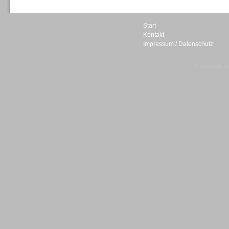
Start
Kontakt
Impressum / Datenschutz
Sprachdialogsysteme u. Ki/
Sprachassistenten
© telepublic V
Sprachdialogsysteme u. Ki/
Sprachassistenten