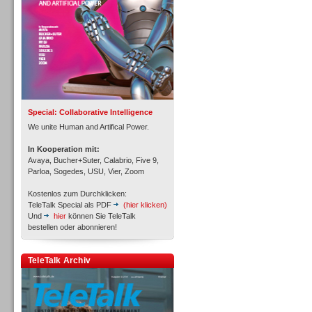
Inbound
Special: Collaborative Intelligence
We unite Human and Artifical Power.
In Kooperation mit:
Avaya, Bucher+Suter, Calabrio, Five 9,
Parloa, Sogedes, USU, Vier, Zoom
Kostenlos zum Durchklicken:
TeleTalk Special als PDF
(hier klicken)
Und
hier
können Sie TeleTalk
bestellen oder abonnieren!
TeleTalk Archiv
Inbound