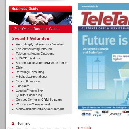
Business Guide
»
Zum Online-Business Guide
Gesucht-Gefunden!
Recruiting-Qualifizierung-Zeitarbeit
Telefonmarketing Inbound
Telefonmarketing Outbound
TK/ACD-Systeme
Sprachdialogsysteme/KI-Assistenten
Dialer
Beratung/Consulting
Arbeitsplatzgestaltung
Gesamtlösungen
Headsets
Logging/Monitoring/
Qualitätssicherung
Contact Center u. CRM Software
Workforce-Management
Mehrwertdienste/Servicenummern
Termine
« zurück