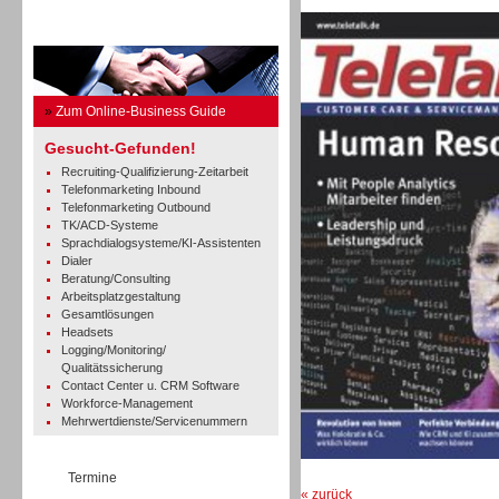
Business Guide
»
Zum Online-Business Guide
Gesucht-Gefunden!
Recruiting-Qualifizierung-Zeitarbeit
Telefonmarketing Inbound
Telefonmarketing Outbound
TK/ACD-Systeme
Sprachdialogsysteme/KI-Assistenten
Dialer
Beratung/Consulting
Arbeitsplatzgestaltung
Gesamtlösungen
Headsets
Logging/Monitoring/
Qualitätssicherung
Contact Center u. CRM Software
Workforce-Management
Mehrwertdienste/Servicenummern
Termine
« zurück