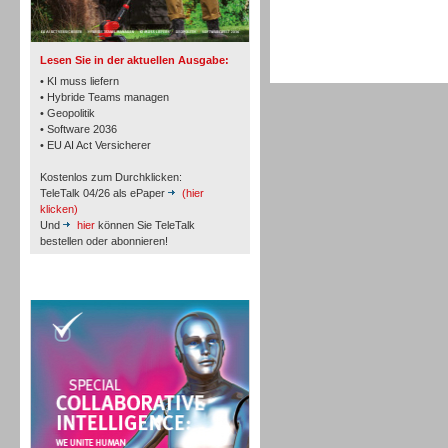
TK- und ACD-Systeme
Lesen Sie in der aktuellen Ausgabe:
• KI muss liefern
• Hybride Teams managen
• Geopolitik
• Software 2036
Workforce-Management
• EU AI Act Versicherer
Kostenlos zum Durchklicken:
TeleTalk 04/26 als ePaper
(hier
klicken)
Und
hier
können Sie TeleTalk
bestellen oder abonnieren!
Personal
TeleTalk Special
Personal