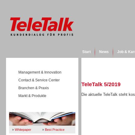
Start
News
Job & Kar
Management & Innovation
Contact & Service Center
TeleTalk 5/2019
Branchen & Praxis
Die aktuelle TeleTalk steht k
Markt & Produkte
Wissen
E-Paper öffnen
»
Whitepaper
»
Best Practice