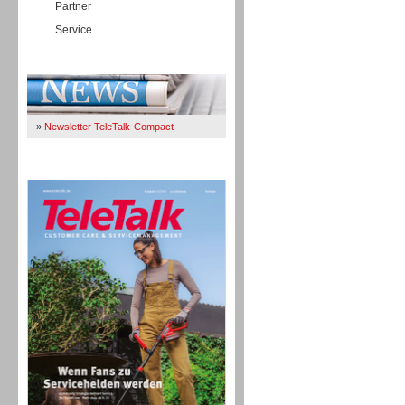
Partner
Service
Immer Up-To-Date
»
Newsletter TeleTalk-Compact
TeleTalk 04/26