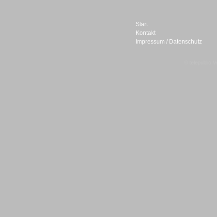
Start
Kontakt
Impressum / Datenschutz
Sprachdialogsysteme u. Ki/
Sprachassistenten
© telepublic V
Sprachdialogsysteme u. Ki/
Sprachassistenten