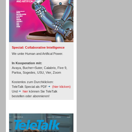
Inbound
Special: Collaborative Intelligence
We unite Human and Artifical Power.
In Kooperation mit:
Avaya, Bucher+Suter, Calabrio, Five 9,
Parloa, Sogedes, USU, Vier, Zoom
Kostenlos zum Durchklicken:
TeleTalk Special als PDF
(hier klicken)
Und
hier
können Sie TeleTalk
bestellen oder abonnieren!
TeleTalk Archiv
Inbound