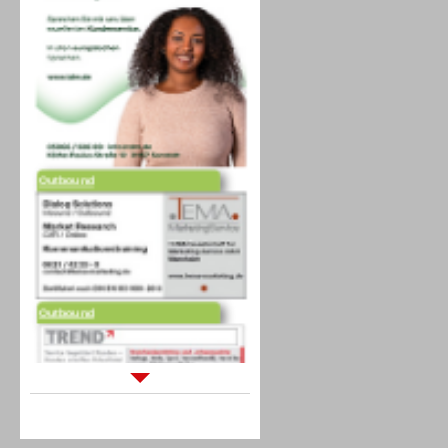
Outbound
Outbound
Sprachdialogsysteme u. Ki/
Sprachassistenten