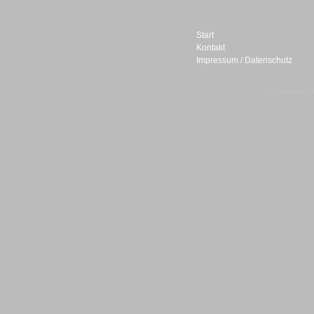
Start
Kontakt
Impressum / Datenschutz
Sprachdialogsysteme u. Ki/
Sprachassistenten
© telepublic V
Sprachdialogsysteme u. Ki/
Sprachassistenten