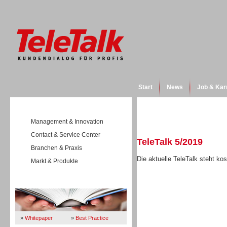
Start
News
Job & Kar
Management & Innovation
Contact & Service Center
TeleTalk 5/2019
Branchen & Praxis
Die aktuelle TeleTalk steht k
Markt & Produkte
Wissen
E-Paper öffnen
»
Whitepaper
»
Best Practice