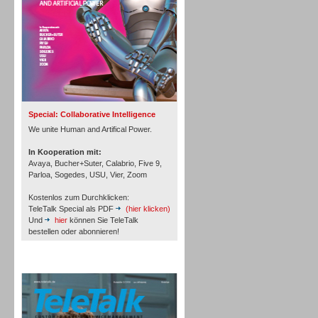
Inbound
Special: Collaborative Intelligence
We unite Human and Artifical Power.
In Kooperation mit:
Avaya, Bucher+Suter, Calabrio, Five 9,
Parloa, Sogedes, USU, Vier, Zoom
Kostenlos zum Durchklicken:
TeleTalk Special als PDF
(hier klicken)
Und
hier
können Sie TeleTalk
bestellen oder abonnieren!
TeleTalk Archiv
Inbound