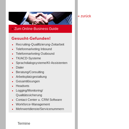
Business Guide
« zurück
»
Zum Online-Business Guide
Gesucht-Gefunden!
Recruiting-Qualifizierung-Zeitarbeit
Telefonmarketing Inbound
Telefonmarketing Outbound
TK/ACD-Systeme
Sprachdialogsysteme/KI-Assistenten
Dialer
Beratung/Consulting
Arbeitsplatzgestaltung
Gesamtlösungen
Headsets
Logging/Monitoring/
Qualitätssicherung
Contact Center u. CRM Software
Workforce-Management
Mehrwertdienste/Servicenummern
Termine