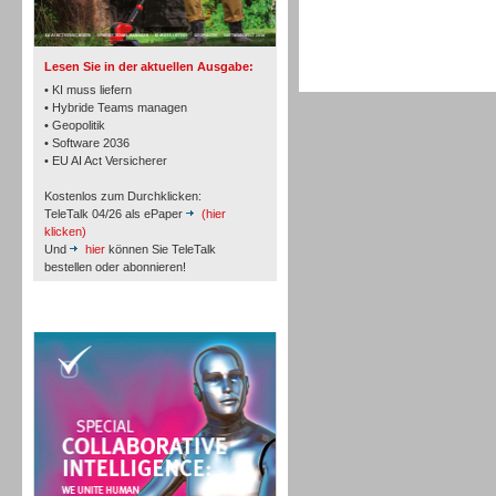
TK- und ACD-Systeme
Lesen Sie in der aktuellen Ausgabe:
• KI muss liefern
• Hybride Teams managen
• Geopolitik
• Software 2036
Workforce-Management
• EU AI Act Versicherer
Kostenlos zum Durchklicken:
TeleTalk 04/26 als ePaper
(hier
klicken)
Und
hier
können Sie TeleTalk
bestellen oder abonnieren!
Personal
TeleTalk Special
Personal