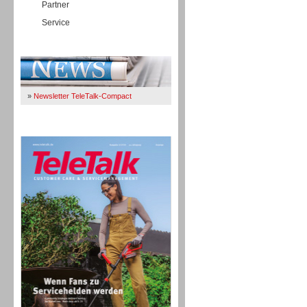
Partner
Service
Immer Up-To-Date
»
Newsletter TeleTalk-Compact
TeleTalk 04/26