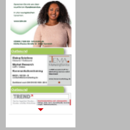
Outbound
Outbound
Sprachdialogsysteme u. Ki/
Sprachassistenten