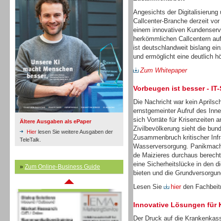
Angesichts der Digitalisierung 
Callcenter-Branche derzeit vor
Inbound
einem innovativen Kundenservi
herkömmlichen Callcentern auf
ist deutschlandweit bislang ein
und ermöglicht eine deutlich 
Zum Whitepaper
Vorbeugen ist besser - IT
Die Nachricht war kein Aprilsch
ernstgemeinter Aufruf des Inn
sich Vorräte für Krisenzeiten a
Ältere Ausgaben als ePaper
Zivilbevölkerung sieht die bu
Hier
lesen Sie weitere Ausgaben der
Zusammenbruch kritischer Infr
TeleTalk.
Wasserversorgung. Panikmache
de Maizieres durchaus berechti
eine Sicherheitslücke in den d
»
Zum Online-Business Guide
Inbound
bieten und die Grundversorgun
Lesen Sie
hier
den Fachbeitr
Innovative Lösungen für
Der Druck auf die Krankenkass