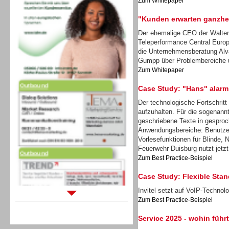
Zum Whitepaper
"Kunden erwarten ganzhei
Der ehemalige CEO der Walter
Teleperformance Central Europ
die Unternehmensberatung Alv
Gumpp über Problembereiche 
Outbound
Zum Whitepaper
Case Study: "Hans" alarm
Der technologische Fortschritt
aufzuhalten. Für die sogenann
geschriebene Texte in gesproc
Anwendungsbereiche: Benutzer
Outbound
Vorlesefunktionen für Blinde, 
Feuerwehr Duisburg nutzt jetzt
Zum Best Practice-Beispiel
Case Study: Flexible Stand
Invitel setzt auf VoIP-Techno
Zum Best Practice-Beispiel
Sprachdialogsysteme u. Ki/
Sprachassistenten
Service 2025 - wohin führ