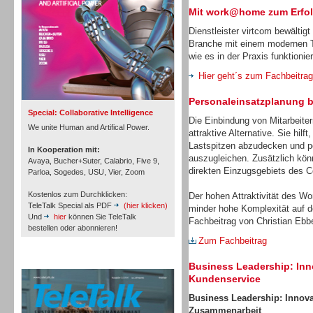
Mit work@home zum Erfo
Dienstleister virtcom bewältig
Branche mit einem modernen Te
wie es in der Praxis funktionier
Inbound
Hier geht´s zum Fachbeitrag
Personaleinsatzplanung be
Special: Collaborative Intelligence
Die Einbindung von Mitarbeiter
We unite Human and Artifical Power.
attraktive Alternative. Sie hil
Lastspitzen abzudecken und per
In Kooperation mit:
auszugleichen. Zusätzlich kön
Avaya, Bucher+Suter, Calabrio, Five 9,
direkten Einzugsgebiets des Co
Parloa, Sogedes, USU, Vier, Zoom
Kostenlos zum Durchklicken:
Der hohen Attraktivität des W
TeleTalk Special als PDF
(hier klicken)
minder hohe Komplexität auf d
Und
hier
können Sie TeleTalk
Fachbeitrag von Christian Ebbe
bestellen oder abonnieren!
Zum Fachbeitrag
Inbound
TeleTalk Archiv
Business Leadership: Inn
Kundenservice
Business
Leadership: Innovat
Zusammenarbeit