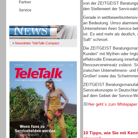
Partner
von der ZEITGEIST Beratungsm
den Stellenwert der Serviceakt
Service
Gerade in wettbewerbsintensi
Immer Up-To-Date
an Bedeutung. Umso alarmieren
Unternehmen ihren Service bet
ist. Es wird mehr als deutlich
Saft“ schmort.
»
Newsletter TeleTalk-Compact
Die ZEITGEIST Beratungsmanu
Kunden" mit Mythen oder Irrgl
TeleTalk 04/26
effektvolle Erneuerung innerh
Ressourceneinsatz zulässt. Sie
zwischen Unternehmens- und I
Großen' sowie das Schwimmen 
ZEITGEIST Beratungsmanufaktu
Servicekonzepte in Deutschlan
auf dem Gebiet der Service-We
Hier geht´s zum Whitepaper
10 Tipps, wie Sie mit Ken