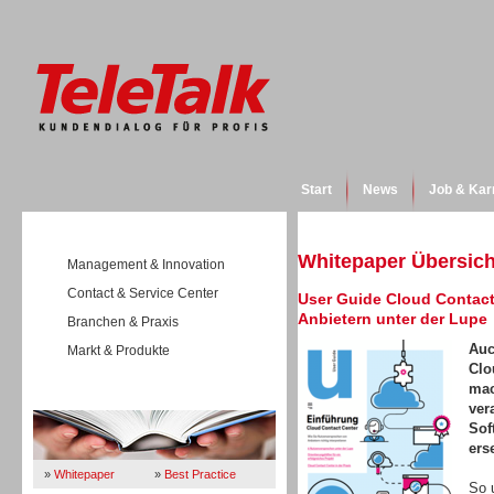
Start
News
Job & Kar
Whitepaper Übersich
Management & Innovation
Contact & Service Center
User Guide Cloud Contact
Anbietern unter der Lupe
Branchen & Praxis
Auc
Markt & Produkte
Clo
mac
Wissen
ver
Sof
ers
»
Whitepaper
»
Best Practice
So 