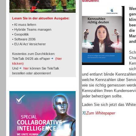
steuern!
TK- und ACD-Systeme
Wer
ger
Lesen Sie in der aktuellen Ausgabe:
kli
• KI muss liefern
bee
• Hybride Teams managen
die
• Geopolitik
Man
• Software 2036
Workforce-Management
and
• EU AI Act Versicherer
Sch
Kostenlos zum Durchklicken:
Cha
TeleTalk 04/26 als ePaper
(hier
Ken
klicken)
Und
hier
können Sie TeleTalk
sic
bestellen oder abonnieren!
und entlarvt blinde Kennzahlen
welche Kennzahlen über Servic
Personal
wie sie richtig gemessen werd
TeleTalk Special
Kennzahlen Ihren Kundenservic
jeder beherzigen sollte.
Laden Sie sich jetzt das White
Zum Whitepaper
Personal