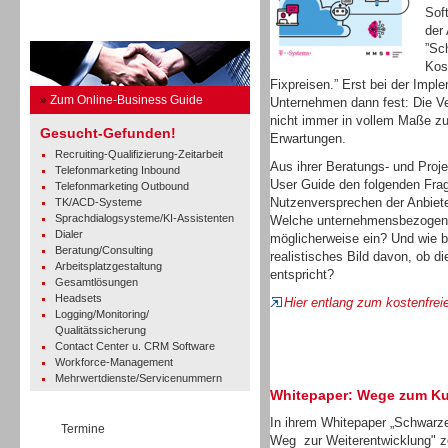
Sof
Business Guide
der
”Sc
Kos
Fixpreisen.” Erst bei der Imp
»
Zum Online-Business Guide
Unternehmen dann fest: Die Ve
nicht immer in vollem Maße zu
Gesucht-Gefunden!
Erwartungen.
Recruiting-Qualifizierung-Zeitarbeit
Aus ihrer Beratungs- und Proj
Telefonmarketing Inbound
User Guide den folgenden Fra
Telefonmarketing Outbound
Nutzenversprechen der Anbiete
TK/ACD-Systeme
Sprachdialogsysteme/KI-Assistenten
Welche unternehmensbezogene
Dialer
möglicherweise ein? Und wie 
Beratung/Consulting
realistisches Bild davon, ob d
Arbeitsplatzgestaltung
entspricht?
Gesamtlösungen
Headsets
Hier entlang zum kostenfrei
Logging/Monitoring/
Qualitätssicherung
Contact Center u. CRM Software
Workforce-Management
Mehrwertdienste/Servicenummern
Whitepaper: Wege zum K
In ihrem Whitepaper „Schwarze
Termine
Weg zur Weiterentwicklung" 