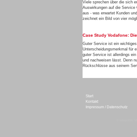
Viele sprechen über die sich 
Auswirkungen auf die Service 
aus - was erwartet Kunden un
zeichnet ein Bild von vier mög
Sprachdialogsysteme u. Ki/
Case Study Vodafone: Die
Sprachassistenten
Guter Service ist ein wichtige
Unterscheidungsmerkmal für e
guter Service ist allerdings e
und nachweisen lässt. Denn nu
Rückschlüsse aus seinem Servi
Start
Kontakt
Impressum / Datenschutz
© telepublic V
Sprachdialogsysteme u. Ki/
Sprachassistenten