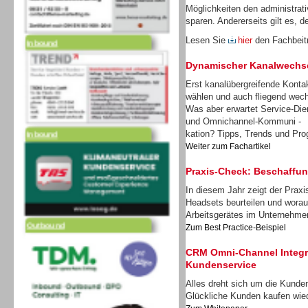
Möglichkeiten den administrat
Inbound
sparen. Andererseits gilt es, d
Lesen Sie
hier
den Fachbei
Dynamischer Kanalwechs
Erst kanalübergreifende Konta
wählen und auch fliegend wec
Was aber erwartet Service-Dien
Inbound
und Omnichannel-Kommuni -
kation? Tipps, Trends und Pro
Weiter zum Fachartikel
Praxis-Check: Beschaffu
In diesem Jahr zeigt der Prax
Headsets beurteilen und worau
Outbound
Arbeitsgerätes im Unternehm
Zum Best Practice-Beispiel
CRM Omni-Channel Integra
Kundenservice
Alles dreht sich um die Kunden
Glückliche Kunden kaufen wie