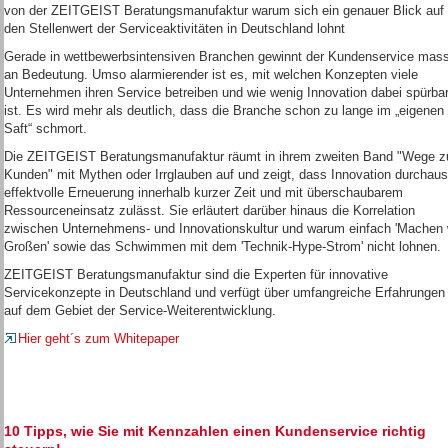
von der ZEITGEIST Beratungsmanufaktur warum sich ein genauer Blick auf
den Stellenwert der Serviceaktivitäten in Deutschland lohnt
Gerade in wettbewerbsintensiven Branchen gewinnt der Kundenservice mass
an Bedeutung. Umso alarmierender ist es, mit welchen Konzepten viele
Unternehmen ihren Service betreiben und wie wenig Innovation dabei spürba
ist. Es wird mehr als deutlich, dass die Branche schon zu lange im „eigenen
Saft“ schmort.
Die ZEITGEIST Beratungsmanufaktur räumt in ihrem zweiten Band "Wege 
Kunden" mit Mythen oder Irrglauben auf und zeigt, dass Innovation durchaus
effektvolle Erneuerung innerhalb kurzer Zeit und mit überschaubarem
Ressourceneinsatz zulässt. Sie erläutert darüber hinaus die Korrelation
zwischen Unternehmens- und Innovationskultur und warum einfach 'Machen 
Großen' sowie das Schwimmen mit dem 'Technik-Hype-Strom' nicht lohnen.
ZEITGEIST Beratungsmanufaktur sind die Experten für innovative
Servicekonzepte in Deutschland und verfügt über umfangreiche Erfahrungen
auf dem Gebiet der Service-Weiterentwicklung.
Hier geht´s zum Whitepaper
10 Tipps, wie Sie mit Kennzahlen einen Kundenservice richtig