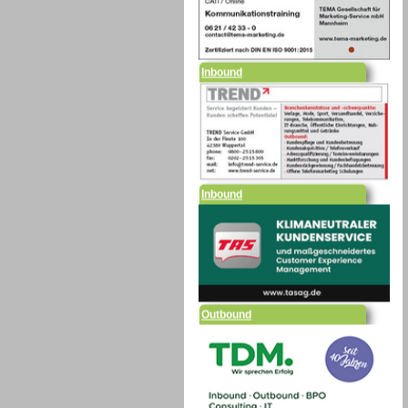
Inbound
Inbound
Outbound