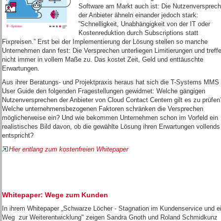
Software am Markt auch ist: Die Nutzenversprec
der Anbieter ähneln einander jedoch stark:
”Schnelligkeit, Unabhängigkeit von der IT oder
Kostenreduktion durch Subscriptions statt
Fixpreisen.” Erst bei der Implementierung der Lösung stellen so manche
Unternehmen dann fest: Die Versprechen unterliegen Limitierungen und treff
nicht immer in vollem Maße zu. Das kostet Zeit, Geld und enttäuschte
Erwartungen.
Aus ihrer Beratungs- und Projektpraxis heraus hat sich die T-Systems MMS
User Guide den folgenden Fragestellungen gewidmet: Welche gängigen
Nutzenversprechen der Anbieter von Cloud Contact Centern gilt es zu prüfen
Welche unternehmensbezogenen Faktoren schränken die Versprechen
möglicherweise ein? Und wie bekommen Unternehmen schon im Vorfeld ein
realistisches Bild davon, ob die gewählte Lösung ihren Erwartungen vollends
entspricht?
Hier entlang zum kostenfreien Whitepaper
Whitepaper: Wege zum Kunden
In ihrem Whitepaper „Schwarze Löcher - Stagnation im Kundenservice und e
Weg zur Weiterentwicklung" zeigen Sandra Gnoth und Roland Schmidkunz