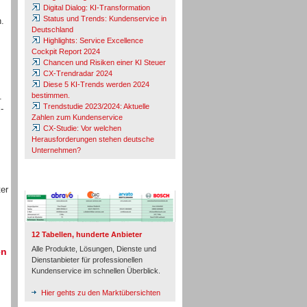
Digital Dialog: KI-Transformation
Status und Trends: Kundenservice in
n.
Deutschland
Highlights: Service Excellence
Cockpit Report 2024
Chancen und Risiken einer KI Steuer
CX-Trendradar 2024
Diese 5 KI-Trends werden 2024
.
bestimmen.
Trendstudie 2023/2024: Aktuelle
-
Zahlen zum Kundenservice
CX-Studie: Vor welchen
Herausforderungen stehen deutsche
Unternehmen?
TeleTalk-Marktübersichten
er
12 Tabellen, hunderte Anbieter
Alle Produkte, Lösungen, Dienste und
en
Dienstanbieter für professionellen
Kundenservice im schnellen Überblick.
Hier gehts zu den Marktübersichten