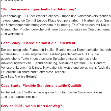
Zum Whitepaper
"Kunden erwarten ganzheitliche Betreuung"
Der ehemalige CEO der Walter Services Gruppe und Vorstandsvorsitzende 
Teleperformance Central Europe Klaus Gumpp startet mit Partner Sven Sinn
die Unternehmensberatung Alvacom in Nürnberg. TeleTalk sprach mit Klaus
Gumpp über Problembereiche und neue Lösungsansätze im Outsourcingmar
Zum Whitepaper
Case Study: "Hans" alarmiert die Feuerwehr
Der technologische Fortschritt in allen Bereichen der Kommunikation ist nich
aufzuhalten. Für die sogenannte Text-to-Speech Software (TTS), die
geschriebene Texte in gesprochene Sprache umsetzt, gibt es viele
Anwendungsbereiche: Benutzerführung, Auskunftssysteme, Call Centern,
Vorlesefunktionen für Blinde, Navigationshinweise und vieles mehr. Auch die
Feuerwehr Duisburg nutzt jetzt diese Technik.
Zum Best Practice-Beispiel
Case Study: Flexible Standorte, stabile Qualität
Invitel setzt auf VoIP-Technologie und ContactCenter Suite von Sikom.
Zum Best Practice-Beispiel
Service 2025 - wohin führt der Weg?