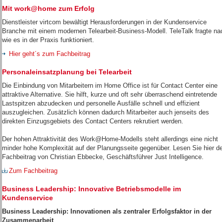
Mit work@home zum Erfolg
Dienstleister virtcom bewältigt Herausforderungen in der Kundenservice
Branche mit einem modernen Telearbeit-Business-Modell. TeleTalk fragte na
wie es in der Praxis funktioniert.
Hier geht´s zum Fachbeitrag
Personaleinsatzplanung bei Telearbeit
Die Einbindung von Mitarbeitern im Home Office ist für Contact Center eine
attraktive Alternative. Sie hilft, kurze und oft sehr überraschend eintretende
Lastspitzen abzudecken und personelle Ausfälle schnell und effizient
auszugleichen. Zusätzlich können dadurch Mitarbeiter auch jenseits des
direkten Einzugsgebiets des Contact Centers rekrutiert werden.
Der hohen Attraktivität des Work@Home-Modells steht allerdings eine nicht
minder hohe Komplexität auf der Planungsseite gegenüber. Lesen Sie hier d
Fachbeitrag von Christian Ebbecke, Geschäftsführer Just Intelligence.
Zum Fachbeitrag
Business Leadership: Innovative Betriebsmodelle im
Kundenservice
Business
Leadership: Innovationen als zentraler Erfolgsfaktor in der
Zusammenarbeit