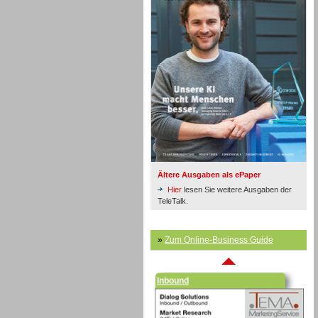
Inbound
Ältere Ausgaben als ePaper
Hier
lesen Sie weitere Ausgaben der
TeleTalk.
»
Zum Online-Business Guide
Inbound