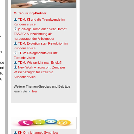
Outsourcing-Partner
TDM: KI und die Trendwende im
d
Kundenservice
ja-dialog: Home oder nicht Home?
TAS AG: Auszeichnung als
s
herausragender Arbeitgeber
TDM: Evolution statt Revolution im
Kundenservice
n-
TDM: Dialogmanufaktur mit
Zukunftsvision
ice
TDM: Wie spricht man Erfolg?!
und
New Work – regiocom: Zentraler
Wissenszugriff für effziente
e,
Kundenservice
n,
Weitere Themen-Specials und Beiträge
lesen Sie
hier
Fachbeiträge & Cases
KI- Omnichannel: Synthflow