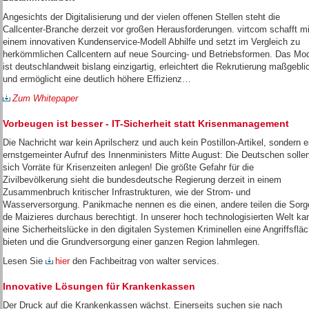
Angesichts der Digitalisierung und der vielen offenen Stellen steht die
Callcenter-Branche derzeit vor großen Herausforderungen. virtcom schafft mi
einem innovativen Kundenservice-Modell Abhilfe und setzt im Vergleich zu
herkömmlichen Callcentern auf neue Sourcing- und Betriebsformen. Das Mod
ist deutschlandweit bislang einzigartig, erleichtert die Rekrutierung maßgebli
und ermöglicht eine deutlich höhere Effizienz…
Zum Whitepaper
Vorbeugen ist besser - IT-Sicherheit statt Krisenmanagement
Die Nachricht war kein Aprilscherz und auch kein Postillon-Artikel, sondern e
ernstgemeinter Aufruf des Innenministers Mitte August: Die Deutschen solle
sich Vorräte für Krisenzeiten anlegen! Die größte Gefahr für die
Zivilbevölkerung sieht die bundesdeutsche Regierung derzeit in einem
Zusammenbruch kritischer Infrastrukturen, wie der Strom- und
Wasserversorgung. Panikmache nennen es die einen, andere teilen die Sorg
de Maizieres durchaus berechtigt. In unserer hoch technologisierten Welt ka
eine Sicherheitslücke in den digitalen Systemen Kriminellen eine Angriffsflä
bieten und die Grundversorgung einer ganzen Region lahmlegen.
Lesen Sie
hier
den Fachbeitrag von walter services.
Innovative Lösungen für Krankenkassen
Der Druck auf die Krankenkassen wächst. Einerseits suchen sie nach