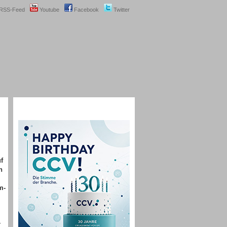
RSS-Feed
Youtube
Facebook
Twitter
f
n
m-
r