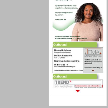
Outbound
Outbound
Sprachdialogsysteme u. Ki/
Sprachassistenten