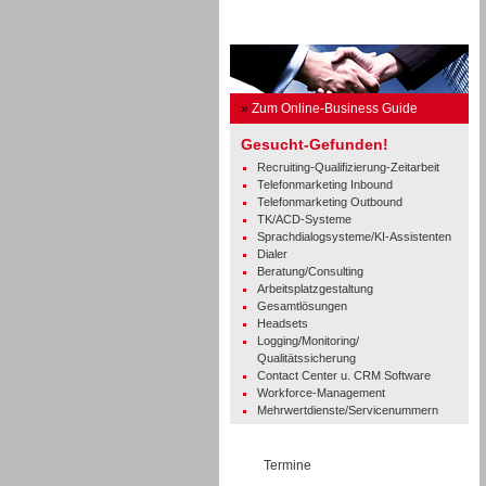
Business Guide
»
Zum Online-Business Guide
Gesucht-Gefunden!
Recruiting-Qualifizierung-Zeitarbeit
Telefonmarketing Inbound
Telefonmarketing Outbound
TK/ACD-Systeme
Sprachdialogsysteme/KI-Assistenten
Dialer
Beratung/Consulting
Arbeitsplatzgestaltung
Gesamtlösungen
Headsets
Logging/Monitoring/
Qualitätssicherung
Contact Center u. CRM Software
Workforce-Management
Mehrwertdienste/Servicenummern
Termine