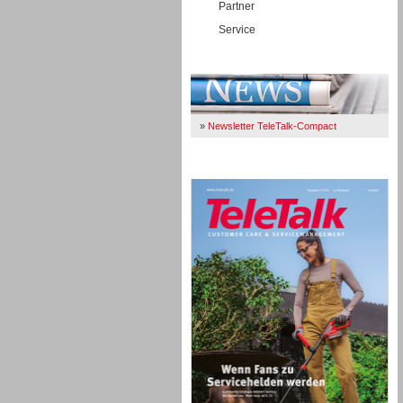
Partner
Service
Immer Up-To-Date
»
Newsletter TeleTalk-Compact
TeleTalk 04/26