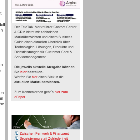
t
ell
Der TeleTalk-Marktführer Contact Center
ch
& CRM bietet mit zahlreichen
Marktübersichten und einem Business-
Guide einen aktuellen Überblick über
Technologien, Lösungen, Produkte und
Dienstleistungen für Customer Care &
Servicemanagement.
in
Die jeweils aktuelle Ausgabe können
n
Sie
hier
bestellen.
Werfen Sie
hier
einen Blick in die
aktuellen Marktübersichten.
Zum Kennenlernen geht´s
hier zum
en
ePaper
.
nn
che
Whitepaper & Studien
Zwischen Fernweh & Finanzamt
Begeisterung statt Zufriedenheit