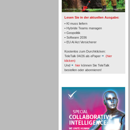
TK- und ACD-Systeme
Lesen Sie in der aktuellen Ausgabe:
• KI muss liefern
• Hybride Teams managen
• Geopolitik
• Software 2036
Workforce-Management
• EU AI Act Versicherer
Kostenlos zum Durchklicken:
TeleTalk 04/26 als ePaper
(hier
klicken)
Und
hier
können Sie TeleTalk
bestellen oder abonnieren!
Personal
TeleTalk Special
Personal