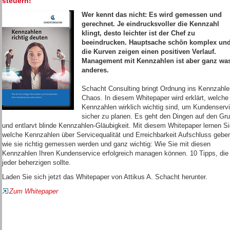
steuern!
Wer kennt das nicht: Es wird gemessen und
gerechnet. Je eindrucksvoller die Kennzahl
klingt, desto leichter ist der Chef zu
beeindrucken. Hauptsache schön komplex un
die Kurven zeigen einen positiven Verlauf.
Management mit Kennzahlen ist aber ganz wa
anderes.
Schacht Consulting bringt Ordnung ins Kennzahle
Chaos. In diesem Whitepaper wird erklärt, welche
Kennzahlen wirklich wichtig sind, um Kundenserv
sicher zu planen. Es geht den Dingen auf den Gr
und entlarvt blinde Kennzahlen-Gläubigkeit. Mit diesem Whitepaper lernen Si
welche Kennzahlen über Servicequalität und Erreichbarkeit Aufschluss gebe
wie sie richtig gemessen werden und ganz wichtig: Wie Sie mit diesen
Kennzahlen Ihren Kundenservice erfolgreich managen können. 10 Tipps, die
jeder beherzigen sollte.
Laden Sie sich jetzt das Whitepaper von Attikus A. Schacht herunter.
Zum Whitepaper