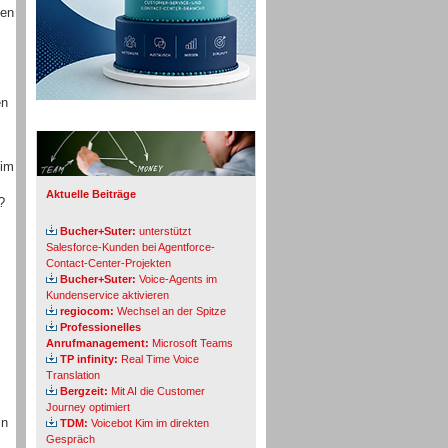
hen
en
Info-Board
 im
Aktuelle Beiträge
?
Bucher+Suter:
unterstützt
Salesforce-Kunden bei Agentforce-
Contact-Center-Projekten
Bucher+Suter:
Voice-Agents im
Kundenservice aktivieren
regiocom:
Wechsel an der Spitze
Professionelles
Anrufmanagement:
Microsoft Teams
TP infinity:
Real Time Voice
Translation
Bergzeit:
Mit AI die Customer
Journey optimiert
in
TDM:
Voicebot Kim im direkten
Gespräch