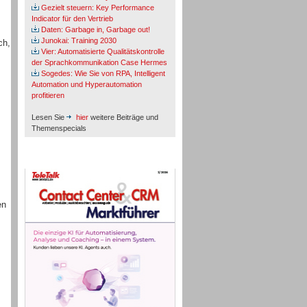
Gezielt steuern: Key Performance
Indicator für den Vertrieb
Daten: Garbage in, Garbage out!
Junokai: Training 2030
ch,
Vier: Automatisierte Qualitätskontrolle
der Sprachkommunikation Case Hermes
Sogedes: Wie Sie von RPA, Intelligent
Automation und Hyperautomation
profitieren
Lesen Sie
hier
weitere Beiträge und
Themenspecials
TeleTalk-Marktführer 1/2026
en