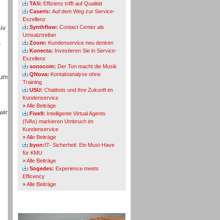
TAS:
Effizienz trifft auf Qualität
Caseris:
Auf dem Weg zur Service-
Exzellenz
iv
Synthflow:
Contact Center als
Umsatztreiber
Zoom:
Kundenservice neu denken
r
Konecta:
Investieren Sie in Service-
Exzellenz
sonocom:
Der Ton macht die Musik
QNova:
Kontaktanalyse ohne
zum
Training
USU:
Chatbots und ihre Zukunft im
Kundenservice
»
Alle Beiträge
wir
Five9:
Intelligente Virtual Agents
(IVAs) markieren Umbruch im
Kundenservice
»
Alle Beiträge
byon:
IT- Sicherheit: Ein Must-Have
für KMU
»
Alle Beiträge
Sogedes:
Experience meets
Efficency
»
Alle Beiträge
Themen-Specials