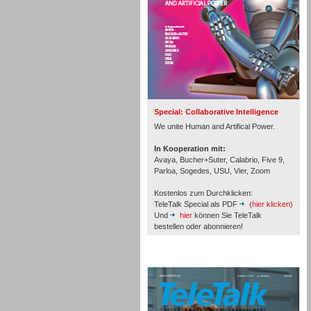
Inbound
Special: Collaborative Intelligence
We unite Human and Artifical Power.
In Kooperation mit:
Avaya, Bucher+Suter, Calabrio, Five 9,
Parloa, Sogedes, USU, Vier, Zoom
Kostenlos zum Durchklicken:
TeleTalk Special als PDF
(hier klicken)
Und
hier
können Sie TeleTalk
bestellen oder abonnieren!
TeleTalk Archiv
Inbound