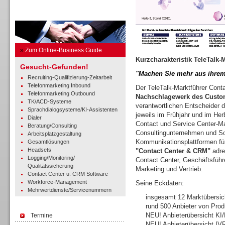
Business Guide
»
Zum Online-Business Guide
Kurzcharakteristik TeleTalk-
Gesucht-Gefunden!
"Machen Sie mehr aus ihrem
Recruiting-Qualifizierung-Zeitarbeit
Telefonmarketing Inbound
Der TeleTalk-Marktführer Con
Telefonmarketing Outbound
Nachschlagewerk des Custo
TK/ACD-Systeme
verantwortlichen Entscheider di
Sprachdialogsysteme/KI-Assistenten
jeweils im Frühjahr und im Herb
Dialer
Contact und Service Center-Ma
Beratung/Consulting
Consultingunternehmen und Sof
Arbeitsplatzgestaltung
Kommunikationsplattformen fü
Gesamtlösungen
Headsets
"Contact Center & CRM"
adre
Logging/Monitoring/
Contact Center, Geschäftsführe
Qualitätssicherung
Marketing und Vertrieb.
Contact Center u. CRM Software
Workforce-Management
Seine Eckdaten:
Mehrwertdienste/Servicenummern
insgesamt 12 Marktübersic
rund 500 Anbieter von Pro
NEU! Anbieterübersicht KI
Termine
NEU! Anbieterübersicht IV