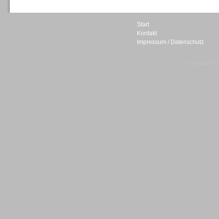
Start
Kontakt
Impressum / Datenschutz
Sprachdialogsysteme u. Ki/
Sprachassistenten
© telepublic V
Sprachdialogsysteme u. Ki/
Sprachassistenten