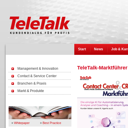
Start
News
Job & Kar
TeleTalk-Marktführer
Management & Innovation
Contact & Service Center
Branchen & Praxis
Markt & Produkte
Wissen
»
Whitepaper
»
Best Practice