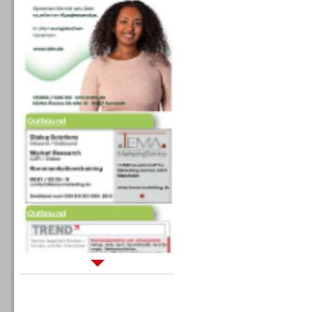
Outbound
Outbound
Sprachdialogsysteme u. Ki/
Sprachassistenten