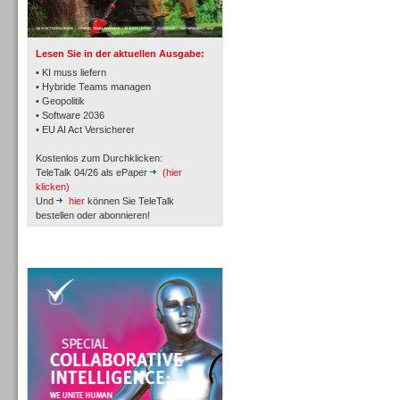
TK- und ACD-Systeme
Lesen Sie in der aktuellen Ausgabe:
• KI muss liefern
• Hybride Teams managen
• Geopolitik
• Software 2036
Workforce-Management
• EU AI Act Versicherer
Kostenlos zum Durchklicken:
TeleTalk 04/26 als ePaper
(hier
klicken)
Und
hier
können Sie TeleTalk
bestellen oder abonnieren!
Personal
TeleTalk Special
Personal