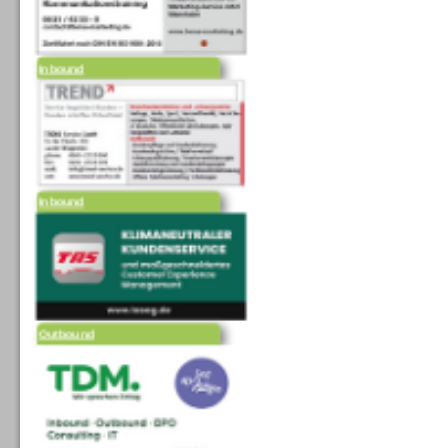
Inbound
Inbound
Outbound