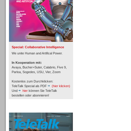
Inbound
Special: Collaborative Intelligence
We unite Human and Artifical Power.
In Kooperation mit:
Avaya, Bucher+Suter, Calabrio, Five 9,
Parloa, Sogedes, USU, Vier, Zoom
Kostenlos zum Durchklicken:
TeleTalk Special als PDF
(hier klicken)
Und
hier
können Sie TeleTalk
bestellen oder abonnieren!
TeleTalk Archiv
Inbound