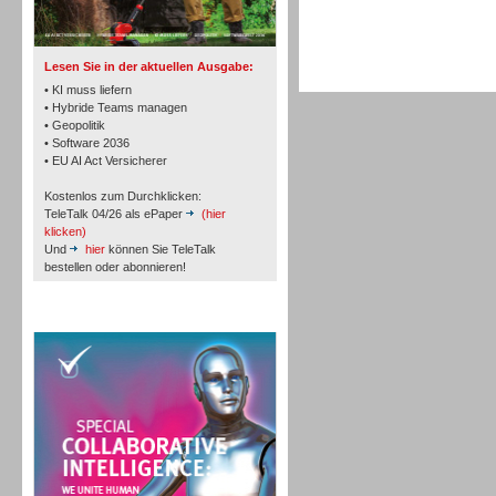
TK- und ACD-Systeme
Lesen Sie in der aktuellen Ausgabe:
• KI muss liefern
• Hybride Teams managen
• Geopolitik
• Software 2036
Workforce-Management
• EU AI Act Versicherer
Kostenlos zum Durchklicken:
TeleTalk 04/26 als ePaper
(hier
klicken)
Und
hier
können Sie TeleTalk
bestellen oder abonnieren!
Personal
TeleTalk Special
Personal