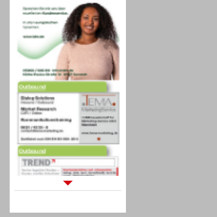
Outbound
Outbound
Sprachdialogsysteme u. Ki/
Sprachassistenten