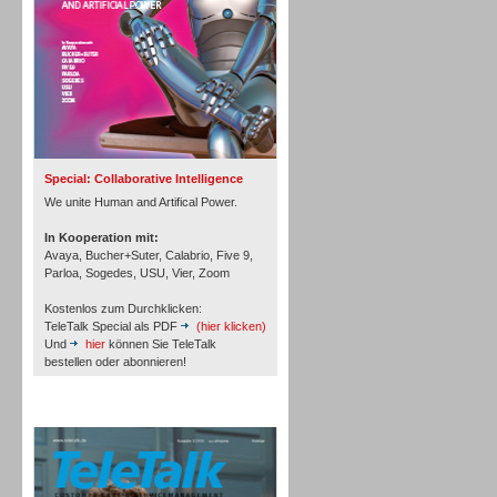
Inbound
Special: Collaborative Intelligence
We unite Human and Artifical Power.
In Kooperation mit:
Avaya, Bucher+Suter, Calabrio, Five 9,
Parloa, Sogedes, USU, Vier, Zoom
Kostenlos zum Durchklicken:
TeleTalk Special als PDF
(hier klicken)
Und
hier
können Sie TeleTalk
bestellen oder abonnieren!
TeleTalk Archiv
Inbound