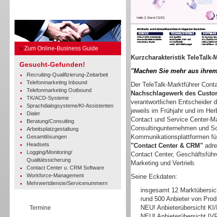
Business Guide
»
Zum Online-Business Guide
Kurzcharakteristik TeleTalk-
Gesucht-Gefunden!
"Machen Sie mehr aus ihrem
Recruiting-Qualifizierung-Zeitarbeit
Telefonmarketing Inbound
Der TeleTalk-Marktführer Con
Telefonmarketing Outbound
Nachschlagewerk des Custo
TK/ACD-Systeme
verantwortlichen Entscheider di
Sprachdialogsysteme/KI-Assistenten
jeweils im Frühjahr und im Herb
Dialer
Contact und Service Center-Ma
Beratung/Consulting
Consultingunternehmen und Sof
Arbeitsplatzgestaltung
Kommunikationsplattformen fü
Gesamtlösungen
Headsets
"Contact Center & CRM"
adre
Logging/Monitoring/
Contact Center, Geschäftsführe
Qualitätssicherung
Marketing und Vertrieb.
Contact Center u. CRM Software
Workforce-Management
Seine Eckdaten:
Mehrwertdienste/Servicenummern
insgesamt 12 Marktübersic
rund 500 Anbieter von Pro
NEU! Anbieterübersicht KI
Termine
NEU! Anbieterübersicht IV