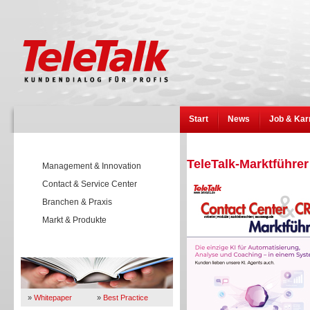
Start
News
Job & Kar
TeleTalk-Marktführer
Management & Innovation
Contact & Service Center
Branchen & Praxis
Markt & Produkte
Wissen
»
Whitepaper
»
Best Practice