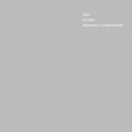
Start
Kontakt
Impressum / Datenschutz
Sprachdialogsysteme u. Ki/
Sprachassistenten
© telepublic V
Sprachdialogsysteme u. Ki/
Sprachassistenten