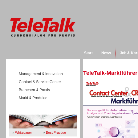
Start
News
Job & Kar
TeleTalk-Marktführer
Management & Innovation
Contact & Service Center
Branchen & Praxis
Markt & Produkte
Wissen
»
Whitepaper
»
Best Practice