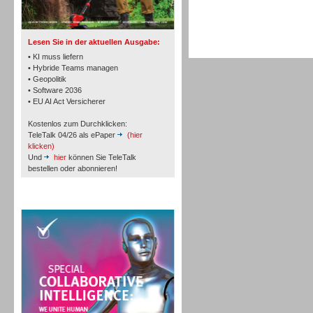
TK- und ACD-Systeme
Lesen Sie in der aktuellen Ausgabe:
• KI muss liefern
• Hybride Teams managen
• Geopolitik
• Software 2036
Workforce-Management
• EU AI Act Versicherer
Kostenlos zum Durchklicken:
TeleTalk 04/26 als ePaper
(hier
klicken)
Und
hier
können Sie TeleTalk
bestellen oder abonnieren!
Personal
TeleTalk Special
Personal