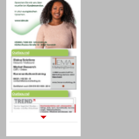
Outbound
Outbound
Sprachdialogsysteme u. Ki/
Sprachassistenten