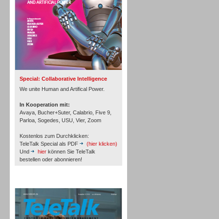
Inbound
Special: Collaborative Intelligence
We unite Human and Artifical Power.
In Kooperation mit:
Avaya, Bucher+Suter, Calabrio, Five 9,
Parloa, Sogedes, USU, Vier, Zoom
Kostenlos zum Durchklicken:
TeleTalk Special als PDF
(hier klicken)
Und
hier
können Sie TeleTalk
bestellen oder abonnieren!
TeleTalk Archiv
Inbound