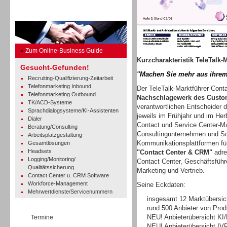
Business Guide
»
Zum Online-Business Guide
Kurzcharakteristik TeleTalk-
Gesucht-Gefunden!
"Machen Sie mehr aus ihrem
Recruiting-Qualifizierung-Zeitarbeit
Telefonmarketing Inbound
Der TeleTalk-Marktführer Con
Telefonmarketing Outbound
Nachschlagewerk des Custo
TK/ACD-Systeme
verantwortlichen Entscheider di
Sprachdialogsysteme/KI-Assistenten
jeweils im Frühjahr und im Herb
Dialer
Contact und Service Center-Ma
Beratung/Consulting
Consultingunternehmen und Sof
Arbeitsplatzgestaltung
Kommunikationsplattformen fü
Gesamtlösungen
Headsets
"Contact Center & CRM"
adre
Logging/Monitoring/
Contact Center, Geschäftsführe
Qualitätssicherung
Marketing und Vertrieb.
Contact Center u. CRM Software
Workforce-Management
Seine Eckdaten:
Mehrwertdienste/Servicenummern
insgesamt 12 Marktübersic
rund 500 Anbieter von Pro
NEU! Anbieterübersicht KI
Termine
NEU! Anbieterübersicht IV