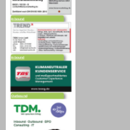
Inbound
Inbound
Outbound