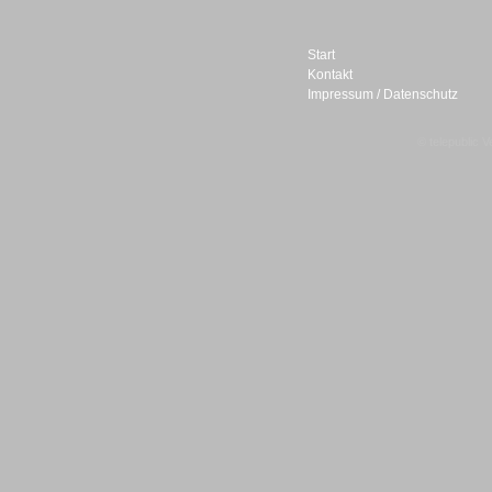
Start
Kontakt
Impressum / Datenschutz
Sprachdialogsysteme u. Ki/
Sprachassistenten
© telepublic V
Sprachdialogsysteme u. Ki/
Sprachassistenten