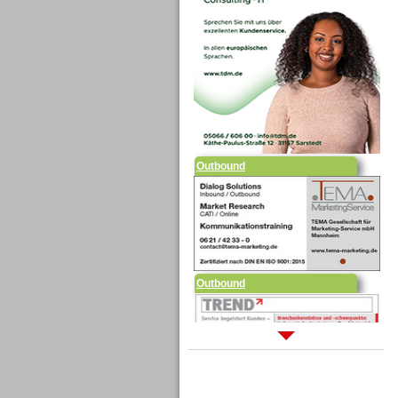
Outbound
Outbound
Sprachdialogsysteme u. Ki/
Sprachassistenten