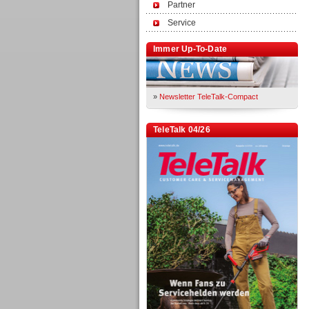
Partner
Service
Immer Up-To-Date
»
Newsletter TeleTalk-Compact
TeleTalk 04/26