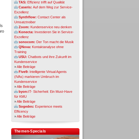
TAS:
Effizienz trifft auf Qualität
Caseris:
Auf dem Weg zur Service-
Exzellenz
Synthflow:
Contact Center als
Umsatztreiber
ls
Zoom:
Kundenservice neu denken
uro
Konecta:
Investieren Sie in Service-
Exzellenz
sonocom:
Der Ton macht die Musik
QNova:
Kontaktanalyse ohne
Training
USU:
Chatbots und ihre Zukunft im
Kundenservice
»
Alle Beiträge
Five9:
Intelligente Virtual Agents
(IVAs) markieren Umbruch im
Kundenservice
»
Alle Beiträge
byon:
IT- Sicherheit: Ein Must-Have
für KMU
»
Alle Beiträge
Sogedes:
Experience meets
Efficency
»
Alle Beiträge
Themen-Specials