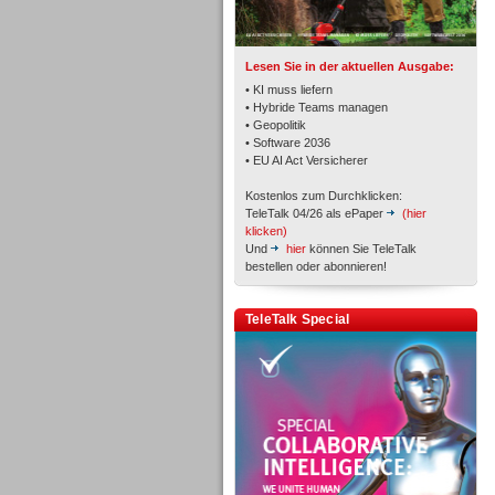
TK- und ACD-Systeme
Lesen Sie in der aktuellen Ausgabe:
• KI muss liefern
• Hybride Teams managen
• Geopolitik
• Software 2036
Workforce-Management
• EU AI Act Versicherer
Kostenlos zum Durchklicken:
TeleTalk 04/26 als ePaper
(hier
klicken)
Und
hier
können Sie TeleTalk
bestellen oder abonnieren!
Personal
TeleTalk Special
Personal