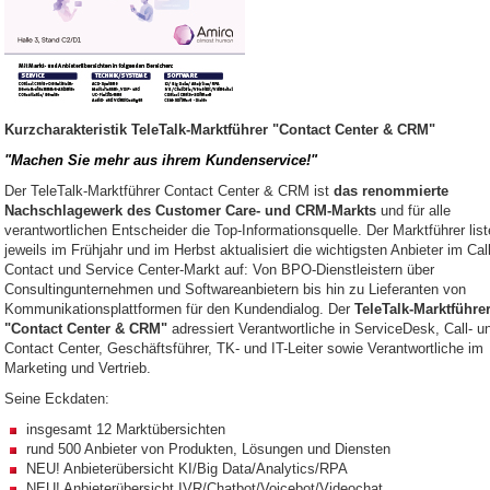
Kurzcharakteristik TeleTalk-Marktführer "Contact Center & CRM"
"Machen Sie mehr aus ihrem Kundenservice!"
Der TeleTalk-Marktführer Contact Center & CRM ist
das renommierte
Nachschlagewerk des Customer Care- und CRM-Markts
und für alle
verantwortlichen Entscheider die Top-Informationsquelle. Der Marktführer list
jeweils im Frühjahr und im Herbst aktualisiert die wichtigsten Anbieter im Call
Contact und Service Center-Markt auf: Von BPO-Dienstleistern über
Consultingunternehmen und Softwareanbietern bis hin zu Lieferanten von
Kommunikationsplattformen für den Kundendialog. Der
TeleTalk-Marktführe
"Contact Center & CRM"
adressiert Verantwortliche in ServiceDesk, Call- u
Contact Center, Geschäftsführer, TK- und IT-Leiter sowie Verantwortliche im
Marketing und Vertrieb.
Seine Eckdaten:
insgesamt 12 Marktübersichten
rund 500 Anbieter von Produkten, Lösungen und Diensten
NEU! Anbieterübersicht KI/Big Data/Analytics/RPA
NEU! Anbieterübersicht IVR/Chatbot/Voicebot/Videochat