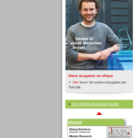
Inbound
Ältere Ausgaben als ePaper
Hier
lesen Sie weitere Ausgaben der
TeleTalk.
»
Zum Online-Business Guide
Inbound