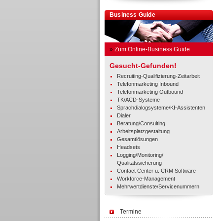
Business Guide
»
Zum Online-Business Guide
Gesucht-Gefunden!
Recruiting-Qualifizierung-Zeitarbeit
Telefonmarketing Inbound
Telefonmarketing Outbound
TK/ACD-Systeme
Sprachdialogsysteme/KI-Assistenten
Dialer
Beratung/Consulting
Arbeitsplatzgestaltung
Gesamtlösungen
Headsets
Logging/Monitoring/
Qualitätssicherung
Contact Center u. CRM Software
Workforce-Management
Mehrwertdienste/Servicenummern
Termine