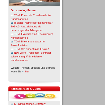
Outsourcing-Partner
TDM: KI und die Trendwende im
Kundenservice
ja-dialog: Home oder nicht Home?
TAS AG: Auszeichnung als
herausragender Arbeitgeber
TDM: Evolution statt Revolution im
Kundenservice
TDM: Dialogmanufaktur mit
Zukunftsvision
TDM: Wie spricht man Erfolg?!
New Work – regiocom: Zentraler
Wissenszugriff für effziente
Kundenservice
Weitere Themen-Specials und Beiträge
lesen Sie
hier
Fachbeiträge & Cases
KI- Omnichannel: Synthflow