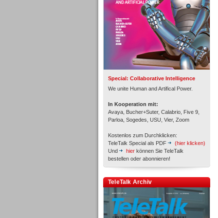
Inbound
Special: Collaborative Intelligence
We unite Human and Artifical Power.
In Kooperation mit:
Avaya, Bucher+Suter, Calabrio, Five 9,
Parloa, Sogedes, USU, Vier, Zoom
Kostenlos zum Durchklicken:
TeleTalk Special als PDF
(hier klicken)
Und
hier
können Sie TeleTalk
bestellen oder abonnieren!
TeleTalk Archiv
Inbound