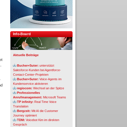
Info-Board
Aktuelle Beiträge
et
,
Bucher+Suter:
unterstützt
Salesforce-Kunden bei Agentforce-
Contact-Center-Projekten
Bucher+Suter:
Voice-Agents im
r
Kundenservice aktivieren
nd
regiocom:
Wechsel an der Spitze
Professionelles
Anrufmanagement:
Microsoft Teams
TP infinity:
Real Time Voice
Translation
Bergzeit:
Mit AI die Customer
Journey optimiert
TDM:
Voicebot Kim im direkten
Gespräch