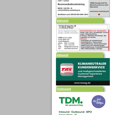
Inbound
Inbound
Outbound