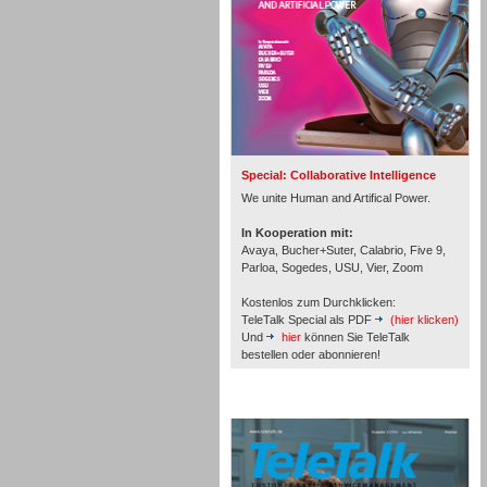
Inbound
Special: Collaborative Intelligence
We unite Human and Artifical Power.
In Kooperation mit:
Avaya, Bucher+Suter, Calabrio, Five 9,
Parloa, Sogedes, USU, Vier, Zoom
Kostenlos zum Durchklicken:
TeleTalk Special als PDF
(hier klicken)
Und
hier
können Sie TeleTalk
bestellen oder abonnieren!
TeleTalk Archiv
Inbound