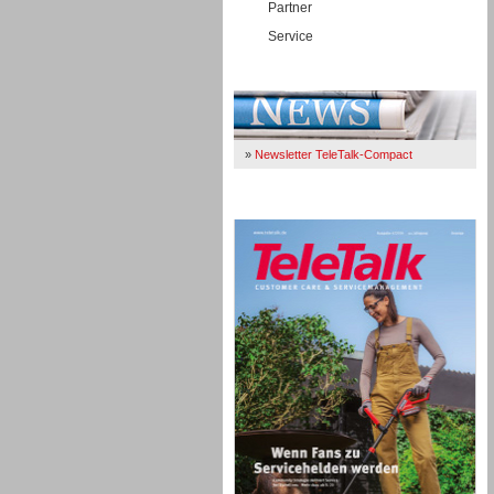
Partner
Service
Immer Up-To-Date
»
Newsletter TeleTalk-Compact
TeleTalk 04/26