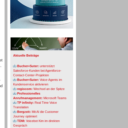
Info-Board
Aktuelle Beiträge
et
,
Bucher+Suter:
unterstützt
Salesforce-Kunden bei Agentforce-
Contact-Center-Projekten
Bucher+Suter:
Voice-Agents im
r
Kundenservice aktivieren
nd
regiocom:
Wechsel an der Spitze
Professionelles
Anrufmanagement:
Microsoft Teams
TP infinity:
Real Time Voice
Translation
Bergzeit:
Mit AI die Customer
Journey optimiert
TDM:
Voicebot Kim im direkten
Gespräch