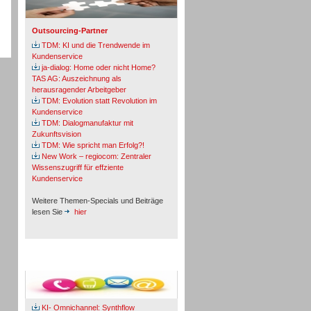
Outsourcing-Partner
TDM: KI und die Trendwende im
Kundenservice
ja-dialog: Home oder nicht Home?
TAS AG: Auszeichnung als
herausragender Arbeitgeber
TDM: Evolution statt Revolution im
Kundenservice
TDM: Dialogmanufaktur mit
Zukunftsvision
TDM: Wie spricht man Erfolg?!
New Work – regiocom: Zentraler
Wissenszugriff für effziente
Kundenservice
Weitere Themen-Specials und Beiträge
lesen Sie
hier
Fachbeiträge & Cases
KI- Omnichannel: Synthflow