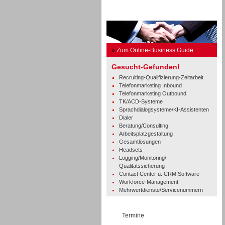
Business Guide
»
Zum Online-Business Guide
Gesucht-Gefunden!
Recruiting-Qualifizierung-Zeitarbeit
Telefonmarketing Inbound
Telefonmarketing Outbound
TK/ACD-Systeme
Sprachdialogsysteme/KI-Assistenten
Dialer
Beratung/Consulting
Arbeitsplatzgestaltung
Gesamtlösungen
Headsets
Logging/Monitoring/
Qualitätssicherung
Contact Center u. CRM Software
Workforce-Management
Mehrwertdienste/Servicenummern
Termine