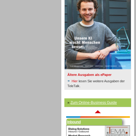
Inbound
Ältere Ausgaben als ePaper
Hier
lesen Sie weitere Ausgaben der
TeleTalk.
»
Zum Online-Business Guide
Inbound