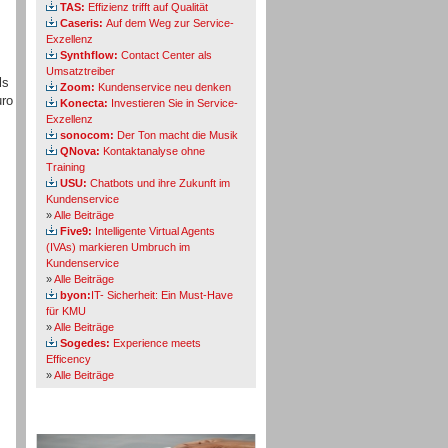
TAS:
Effizienz trifft auf Qualität
Caseris:
Auf dem Weg zur Service-
Exzellenz
Synthflow:
Contact Center als
Umsatztreiber
ls
Zoom:
Kundenservice neu denken
uro
Konecta:
Investieren Sie in Service-
Exzellenz
sonocom:
Der Ton macht die Musik
QNova:
Kontaktanalyse ohne
Training
USU:
Chatbots und ihre Zukunft im
Kundenservice
»
Alle Beiträge
Five9:
Intelligente Virtual Agents
(IVAs) markieren Umbruch im
Kundenservice
»
Alle Beiträge
byon:
IT- Sicherheit: Ein Must-Have
für KMU
»
Alle Beiträge
Sogedes:
Experience meets
Efficency
»
Alle Beiträge
Themen-Specials