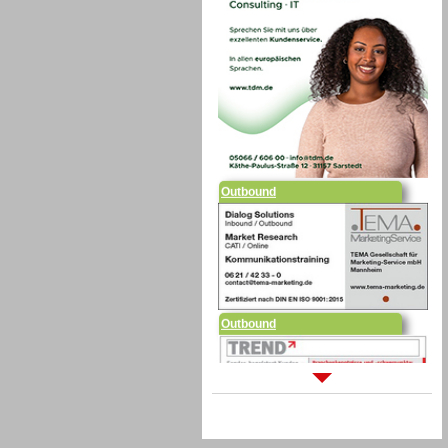
Outbound
Outbound
Sprachdialogsysteme u. Ki/
Sprachassistenten