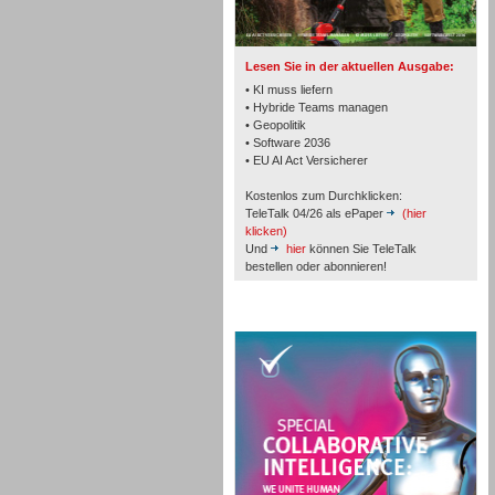
TK- und ACD-Systeme
Lesen Sie in der aktuellen Ausgabe:
• KI muss liefern
• Hybride Teams managen
• Geopolitik
• Software 2036
Workforce-Management
• EU AI Act Versicherer
Kostenlos zum Durchklicken:
TeleTalk 04/26 als ePaper
(hier
klicken)
Und
hier
können Sie TeleTalk
bestellen oder abonnieren!
Personal
TeleTalk Special
Personal