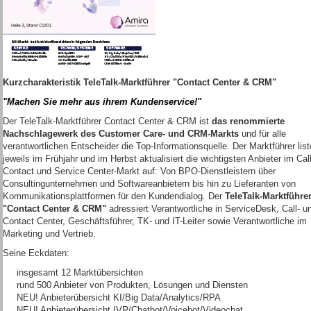
Kurzcharakteristik TeleTalk-Marktführer "Contact Center & CRM"
"Machen Sie mehr aus ihrem Kundenservice!"
Der TeleTalk-Marktführer Contact Center & CRM ist
das renommierte
Nachschlagewerk des Customer Care- und CRM-Markts
und für alle
verantwortlichen Entscheider die Top-Informationsquelle. Der Marktführer list
jeweils im Frühjahr und im Herbst aktualisiert die wichtigsten Anbieter im Call
Contact und Service Center-Markt auf: Von BPO-Dienstleistern über
Consultingunternehmen und Softwareanbietern bis hin zu Lieferanten von
Kommunikationsplattformen für den Kundendialog. Der
TeleTalk-Marktführe
"Contact Center & CRM"
adressiert Verantwortliche in ServiceDesk, Call- u
Contact Center, Geschäftsführer, TK- und IT-Leiter sowie Verantwortliche im
Marketing und Vertrieb.
Seine Eckdaten:
insgesamt 12 Marktübersichten
rund 500 Anbieter von Produkten, Lösungen und Diensten
NEU! Anbieterübersicht KI/Big Data/Analytics/RPA
NEU! Anbieterübersicht IVR/Chatbot/Voicebot/Videochat