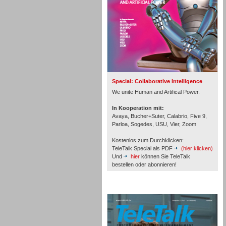
Inbound
Special: Collaborative Intelligence
We unite Human and Artifical Power.
In Kooperation mit:
Avaya, Bucher+Suter, Calabrio, Five 9,
Parloa, Sogedes, USU, Vier, Zoom
Kostenlos zum Durchklicken:
TeleTalk Special als PDF
(hier klicken)
Und
hier
können Sie TeleTalk
bestellen oder abonnieren!
TeleTalk Archiv
Inbound