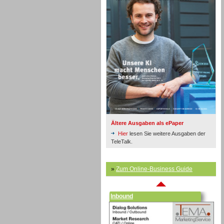
Inbound
Ältere Ausgaben als ePaper
Hier
lesen Sie weitere Ausgaben der
TeleTalk.
»
Zum Online-Business Guide
Inbound