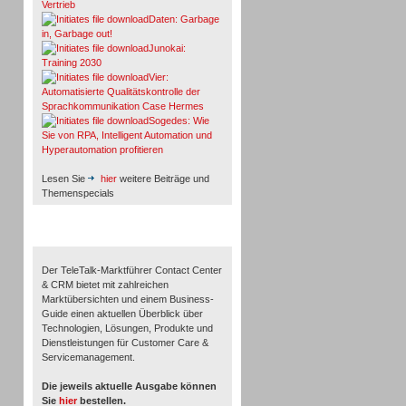
Vertrieb
Daten: Garbage
in, Garbage out!
Junokai:
Training 2030
Vier:
Automatisierte Qualitätskontrolle der
Sprachkommunikation Case Hermes
Sogedes: Wie
Sie von RPA, Intelligent Automation und
Hyperautomation profitieren
Lesen Sie
hier
weitere Beiträge und
Themenspecials
TeleTalk-Marktführer 1/2026
Der TeleTalk-Marktführer Contact Center
& CRM bietet mit zahlreichen
Marktübersichten und einem Business-
Guide einen aktuellen Überblick über
Technologien, Lösungen, Produkte und
Dienstleistungen für Customer Care &
Servicemanagement.
Die jeweils aktuelle Ausgabe können
Sie
hier
bestellen.