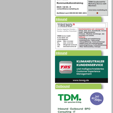
Inbound
Inbound
Outbound