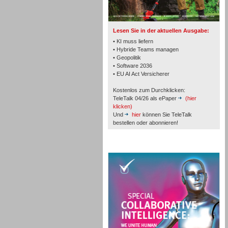
TK- und ACD-Systeme
Lesen Sie in der aktuellen Ausgabe:
• KI muss liefern
• Hybride Teams managen
• Geopolitik
• Software 2036
Workforce-Management
• EU AI Act Versicherer
Kostenlos zum Durchklicken:
TeleTalk 04/26 als ePaper
(hier
klicken)
Und
hier
können Sie TeleTalk
bestellen oder abonnieren!
Personal
TeleTalk Special
Personal