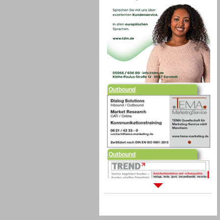
Outbound
Outbound
Sprachdialogsysteme u. Ki/
Sprachassistenten