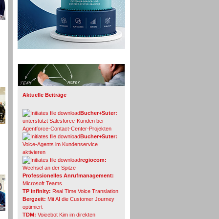
Info-Board
Aktuelle Beiträge
Bucher+Suter:
unterstützt Salesforce-Kunden bei
Agentforce-Contact-Center-Projekten
Bucher+Suter:
Voice-Agents im Kundenservice
aktivieren
regiocom:
Wechsel an der Spitze
Professionelles Anrufmanagement:
Microsoft Teams
TP infinity:
Real Time Voice Translation
Bergzeit:
Mit AI die Customer Journey
optimiert
TDM:
Voicebot Kim im direkten