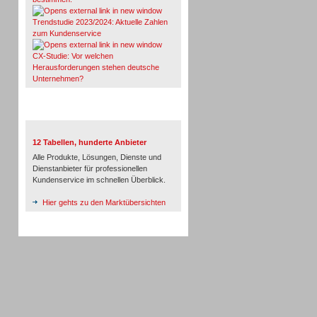
Trendstudie 2023/2024: Aktuelle Zahlen
zum Kundenservice
CX-Studie: Vor welchen
Herausforderungen stehen deutsche
Unternehmen?
TeleTalk-Marktübersichten
12 Tabellen, hunderte Anbieter
Alle Produkte, Lösungen, Dienste und
Dienstanbieter für professionellen
Kundenservice im schnellen Überblick.
Hier gehts zu den Marktübersichten