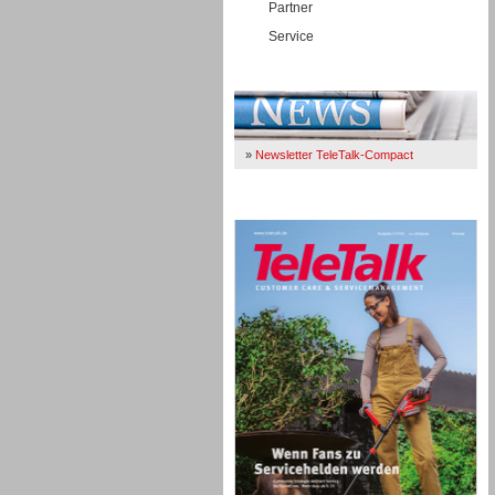
Partner
Service
Immer Up-To-Date
»
Newsletter TeleTalk-Compact
TeleTalk 04/26