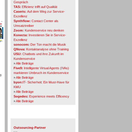
Gespräch
TAS:
Effizienz trifft auf Qualität
Caseris:
Auf dem Weg zur Service-
Exzellenz
Synthflow:
Contact Center als
Umsatztreiber
Zoom:
Kundenservice neu denken
Konecta:
Investieren Sie in Service-
Exzellenz
sonocom:
Der Ton macht die Musik
QNova:
Kontaktanalyse ohne Training
USU:
Chatbots und ihre Zukunft im
Kundenservice
»
Alle Beiträge
Five9:
Intelligente Virtual Agents (IVAs)
markieren Umbruch im Kundenservice
e
»
Alle Beiträge
byon:
IT- Sicherheit: Ein Must-Have für
KMU
»
Alle Beiträge
Sogedes:
Experience meets Efficency
»
Alle Beiträge
Themen-Specials
Outsourcing-Partner