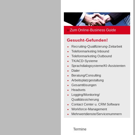
Business Guide
»
Zum Online-Business Guide
Gesucht-Gefunden!
Recruiting-Qualifizierung-Zeitarbeit
Telefonmarketing Inbound
Telefonmarketing Outbound
TK/ACD-Systeme
Sprachdialogsysteme/KI-Assistenten
Dialer
Beratung/Consulting
Arbeitsplatzgestaltung
Gesamtlösungen
Headsets
Logging/Monitoring/
Qualitätssicherung
Contact Center u. CRM Software
Workforce-Management
Mehrwertdienste/Servicenummern
Termine