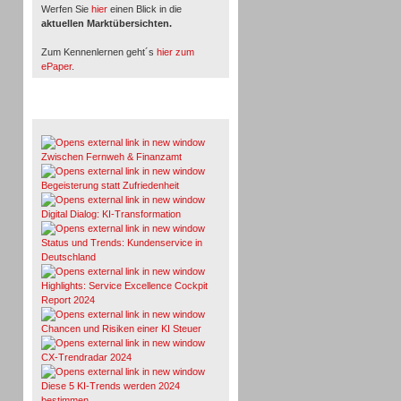
Werfen Sie
hier
einen Blick in die
aktuellen Marktübersichten.
Zum Kennenlernen geht´s
hier zum
ePaper
.
Whitepaper & Studien
Zwischen Fernweh & Finanzamt
Begeisterung statt Zufriedenheit
Digital Dialog: KI-Transformation
Status und Trends: Kundenservice in
Deutschland
Highlights: Service Excellence Cockpit
Report 2024
Chancen und Risiken einer KI Steuer
CX-Trendradar 2024
Diese 5 KI-Trends werden 2024
bestimmen.