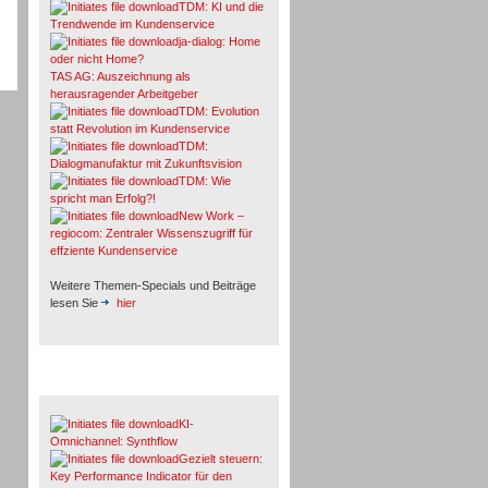
TDM: KI und die
Trendwende im Kundenservice
ja-dialog: Home
oder nicht Home?
TAS AG: Auszeichnung als
herausragender Arbeitgeber
TDM: Evolution
statt Revolution im Kundenservice
TDM:
Dialogmanufaktur mit Zukunftsvision
TDM: Wie
spricht man Erfolg?!
New Work –
regiocom: Zentraler Wissenszugriff für
effziente Kundenservice
Weitere Themen-Specials und Beiträge
lesen Sie
hier
Fachbeiträge & Cases
KI-
Omnichannel: Synthflow
Gezielt steuern:
Key Performance Indicator für den