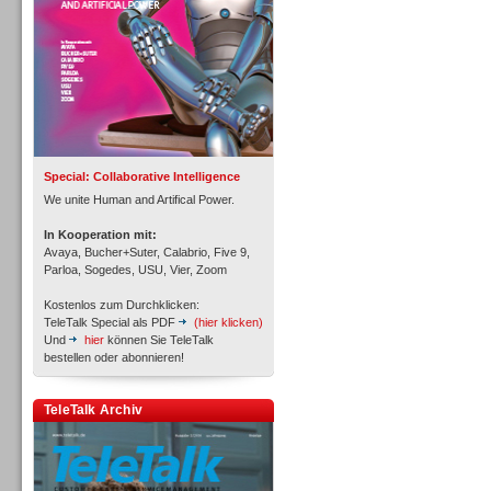
Inbound
Special: Collaborative Intelligence
We unite Human and Artifical Power.
In Kooperation mit:
Avaya, Bucher+Suter, Calabrio, Five 9,
Parloa, Sogedes, USU, Vier, Zoom
Kostenlos zum Durchklicken:
TeleTalk Special als PDF
(hier klicken)
Und
hier
können Sie TeleTalk
bestellen oder abonnieren!
TeleTalk Archiv
Inbound