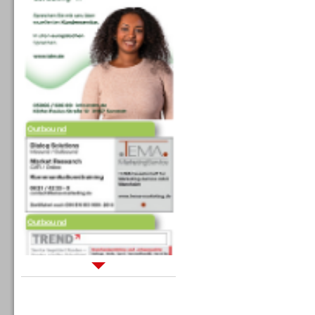
Outbound
Outbound
Sprachdialogsysteme u. Ki/
Sprachassistenten