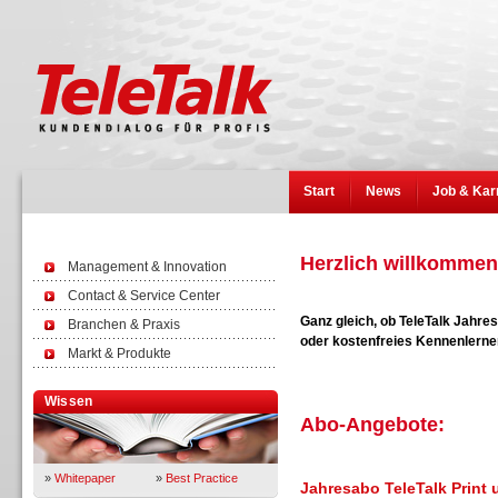
Start
News
Job & Kar
Herzlich willkommen 
Management & Innovation
Contact & Service Center
Ganz gleich, ob TeleTalk Jahr
Branchen & Praxis
oder kostenfreies Kennenlernen
Markt & Produkte
Wissen
Abo-Angebote:
»
Whitepaper
»
Best Practice
Jahresabo TeleTalk Print 