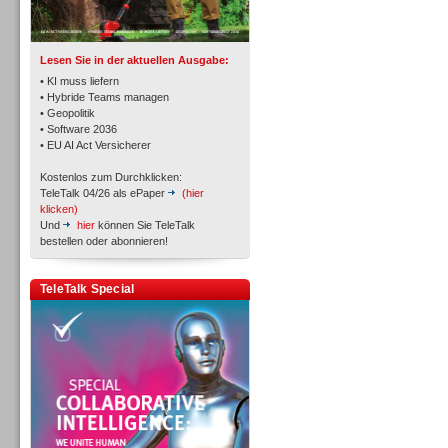
TK- und ACD-Systeme
Lesen Sie in der aktuellen Ausgabe:
• KI muss liefern
• Hybride Teams managen
• Geopolitik
• Software 2036
• EU AI Act Versicherer
Workforce-Management
Kostenlos zum Durchklicken:
TeleTalk 04/26 als ePaper
(hier
klicken)
Und
hier
können Sie TeleTalk
bestellen oder abonnieren!
Personal
TeleTalk Special
Personal