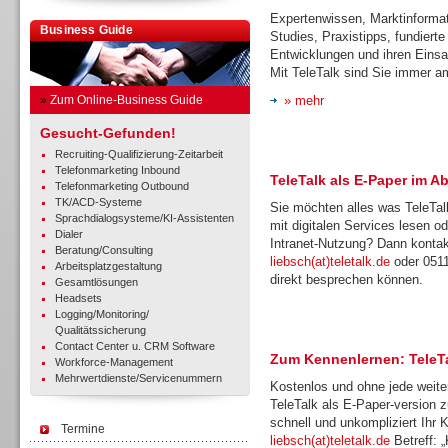
Expertenwissen, Marktinforma
Business Guide
Studies, Praxistipps, fundiert
Entwicklungen und ihren Eins
Mit TeleTalk sind Sie immer a
»
Zum Online-Business Guide
» mehr
Gesucht-Gefunden!
Recruiting-Qualifizierung-Zeitarbeit
Telefonmarketing Inbound
TeleTalk als E-Paper im A
Telefonmarketing Outbound
TK/ACD-Systeme
Sie möchten alles was TeleTalk
Sprachdialogsysteme/KI-Assistenten
mit digitalen Services lesen o
Dialer
Intranet-Nutzung? Dann kontakt
Beratung/Consulting
liebsch(at)teletalk.de
oder 0511
Arbeitsplatzgestaltung
direkt besprechen können.
Gesamtlösungen
Headsets
Logging/Monitoring/
Qualitätssicherung
Contact Center u. CRM Software
Zum Kennenlernen: TeleTa
Workforce-Management
Mehrwertdienste/Servicenummern
Kostenlos und ohne jede weitere
TeleTalk als E-Paper-version 
schnell und unkompliziert Ihr
Termine
liebsch(at)teletalk.de
Betreff: 