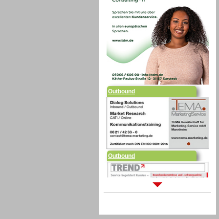
Outbound
Outbound
Sprachdialogsysteme u. Ki/
Sprachassistenten