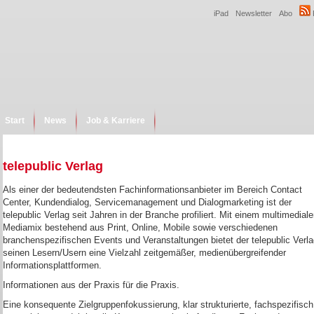
iPad
Newsletter
Abo
Start
News
Job & Karriere
telepublic Verlag
Als einer der bedeutendsten Fachinformationsanbieter im Bereich Contact
Center, Kundendialog, Servicemanagement und Dialogmarketing ist der
telepublic Verlag seit Jahren in der Branche profiliert. Mit einem multimedial
Mediamix bestehend aus Print, Online, Mobile sowie verschiedenen
branchenspezifischen Events und Veranstaltungen bietet der telepublic Verl
seinen Lesern/Usern eine Vielzahl zeitgemäßer, medienübergreifender
Informationsplattformen.
Informationen aus der Praxis für die Praxis.
Eine konsequente Zielgruppenfokussierung, klar strukturierte, fachspezifisch