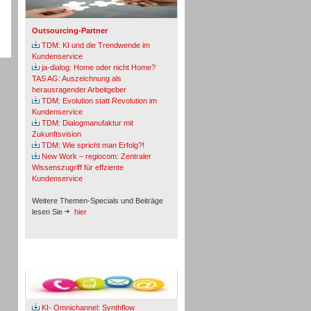
Outsourcing-Partner
TDM: KI und die Trendwende im
Kundenservice
ja-dialog: Home oder nicht Home?
TAS AG: Auszeichnung als
herausragender Arbeitgeber
TDM: Evolution statt Revolution im
Kundenservice
TDM: Dialogmanufaktur mit
Zukunftsvision
TDM: Wie spricht man Erfolg?!
New Work – regiocom: Zentraler
Wissenszugriff für effziente
Kundenservice
Weitere Themen-Specials und Beiträge
lesen Sie
hier
Fachbeiträge & Cases
KI- Omnichannel: Synthflow