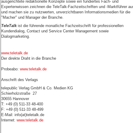
ausgerichtete redaktionelle Konzepte sowie ein fundiertes Fach- und
Expertenwissen zeichnen die TeleTalk-Fachzeitschriften und -Marktführer au
und machen sie zu nutzwerten, unverzichtbaren Informationsmedien für die
"Macher" und Manager der Branche.
TeleTalk
ist die führende monatliche Fachzeitschrift für professionellen
Kundendialog, Contact und Service Center Management sowie
Dialogmarketing.
www.teletalk.de
Der direkte Draht in die Branche
Probeabo:
www.teletalk.de
Anschrift des Verlags
telepublic Verlag GmbH & Co. Medien KG
Schierholzstraße 27
30655 Hannover
T: +49 (0) 511-33 48-400
F: +49 (0) 511-33 48-499
E-Mail: info(at)teletalk.de
Internet:
www.teletalk.de