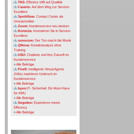
TAS:
Effizienz trifft auf Qualität
Caseris:
Auf dem Weg zur Service-
Exzellenz
Synthflow:
Contact Center als
Umsatztreiber
Zoom:
Kundenservice neu denken
Konecta:
Investieren Sie in Service-
Exzellenz
sonocom:
Der Ton macht die Musik
QNova:
Kontaktanalyse ohne
Training
USU:
Chatbots und ihre Zukunft im
Kundenservice
»
Alle Beiträge
Five9:
Intelligente Virtual Agents
(IVAs) markieren Umbruch im
Kundenservice
»
Alle Beiträge
byon:
IT- Sicherheit: Ein Must-Have
für KMU
»
Alle Beiträge
Sogedes:
Experience meets
Efficency
»
Alle Beiträge
Themen-Specials