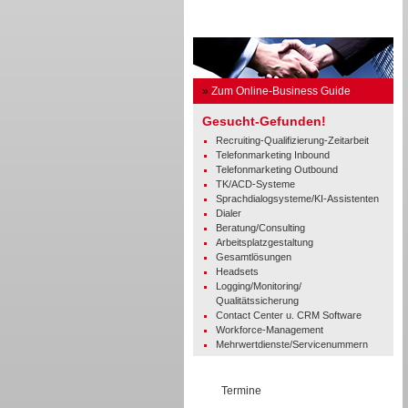
Business Guide
»
Zum Online-Business Guide
Gesucht-Gefunden!
Recruiting-Qualifizierung-Zeitarbeit
Telefonmarketing Inbound
Telefonmarketing Outbound
TK/ACD-Systeme
Sprachdialogsysteme/KI-Assistenten
Dialer
Beratung/Consulting
Arbeitsplatzgestaltung
Gesamtlösungen
Headsets
Logging/Monitoring/
Qualitätssicherung
Contact Center u. CRM Software
Workforce-Management
Mehrwertdienste/Servicenummern
Termine