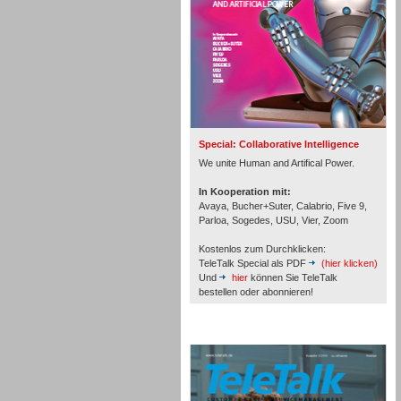
Inbound
Special: Collaborative Intelligence
We unite Human and Artifical Power.
In Kooperation mit:
Avaya, Bucher+Suter, Calabrio, Five 9,
Parloa, Sogedes, USU, Vier, Zoom
Kostenlos zum Durchklicken:
TeleTalk Special als PDF
(hier klicken)
Und
hier
können Sie TeleTalk
bestellen oder abonnieren!
TeleTalk Archiv
Inbound