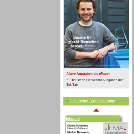
Inbound
Ältere Ausgaben als ePaper
Hier
lesen Sie weitere Ausgaben der
TeleTalk.
»
Zum Online-Business Guide
Inbound