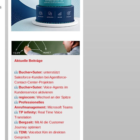
s
Info-Board
Aktuelle Beiträge
Bucher+Suter:
unterstützt
Salesforce-Kunden bei Agentforce-
Contact-Center-Projekten
Bucher+Suter:
Voice-Agents im
Kundenservice aktivieren
regiocom:
Wechsel an der Spitze
Professionelles
Anrufmanagement:
Microsoft Teams
TP infinity:
Real Time Voice
Translation
Bergzeit:
Mit AI die Customer
Journey optimiert
TDM:
Voicebot Kim im direkten
Gespräch