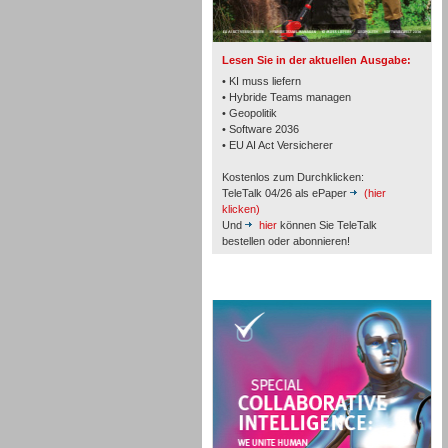
TK- und ACD-Systeme
Lesen Sie in der aktuellen Ausgabe:
• KI muss liefern
• Hybride Teams managen
• Geopolitik
• Software 2036
Workforce-Management
• EU AI Act Versicherer
Kostenlos zum Durchklicken:
TeleTalk 04/26 als ePaper
(hier
klicken)
Und
hier
können Sie TeleTalk
bestellen oder abonnieren!
Personal
TeleTalk Special
Personal