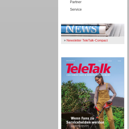
Partner
Service
Immer Up-To-Date
»
Newsletter TeleTalk-Compact
TeleTalk 04/26