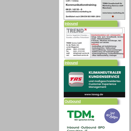
Inbound
Inbound
Outbound