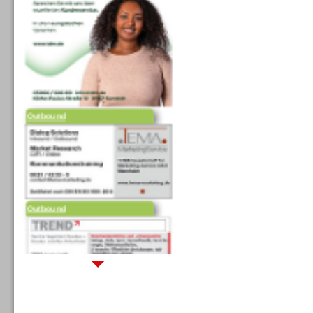
Outbound
Outbound
Sprachdialogsysteme u. Ki/
Sprachassistenten