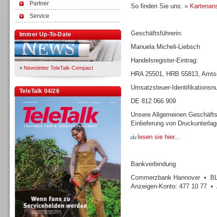
Partner
So finden Sie uns: »
Kartenans
Service
Geschäftsführerin:
Immer Up-To-Date
Manuela Micheli-Liebsch
Handelsregister-Eintrag:
»
Newsletter TeleTalk-Compact
HRA 25501, HRB 55813, Amtsg
Umsatzsteuer-Identifikations
TeleTalk 04/26
DE 812 066 909
Unsere Allgemeinen Geschäfts
Einlieferung von Druckunterla
lesen sie hier...
Bankverbindung
Commerzbank Hannover • BLZ
Anzeigen-Konto: 477 10 77 • 