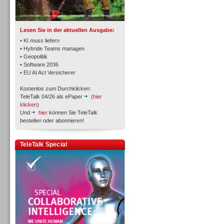
TK- und ACD-Systeme
Lesen Sie in der aktuellen Ausgabe:
• KI muss liefern
• Hybride Teams managen
• Geopolitik
• Software 2036
Workforce-Management
• EU AI Act Versicherer
Kostenlos zum Durchklicken:
TeleTalk 04/26 als ePaper
(hier
klicken)
Und
hier
können Sie TeleTalk
bestellen oder abonnieren!
Personal
TeleTalk Special
Personal