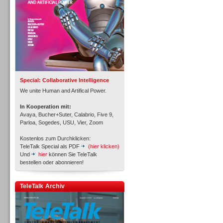
Inbound
Special: Collaborative Intelligence
We unite Human and Artifical Power.
In Kooperation mit:
Avaya, Bucher+Suter, Calabrio, Five 9,
Parloa, Sogedes, USU, Vier, Zoom
Kostenlos zum Durchklicken:
TeleTalk Special als PDF
(hier klicken)
Und
hier
können Sie TeleTalk
bestellen oder abonnieren!
Inbound
TeleTalk Archiv