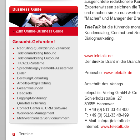
ausgerichtete redaktionelle Ko
Expertenwissen zeichnen die T
Business Guide
und machen sie zu nutzwerten,
"Macher" und Manager der Br
TeleTalk
ist die führende monat
»
Zum Online-Business Guide
Kundendialog, Contact und Se
Dialogmarketing.
Gesucht-Gefunden!
Recruiting-Qualifizierung-Zeitarbeit
Telefonmarketing Inbound
www.teletalk.de
Telefonmarketing Outbound
Der direkte Draht in die Branc
TK/ACD-Systeme
Sprachdialogsysteme/KI-Assistenten
Probeabo:
www.teletalk.de
Dialer
Beratung/Consulting
Arbeitsplatzgestaltung
Anschrift des Verlags
Gesamtlösungen
telepublic Verlag GmbH & Co
Headsets
Schierholzstraße 27
Logging/Monitoring/
Qualitätssicherung
30655 Hannover
Contact Center u. CRM Software
T: +49 (0) 511-33 48-400
Workforce-Management
F: +49 (0) 511-33 48-499
Mehrwertdienste/Servicenummern
E-Mail: info(at)teletalk.de
Internet:
www.teletalk.de
Termine