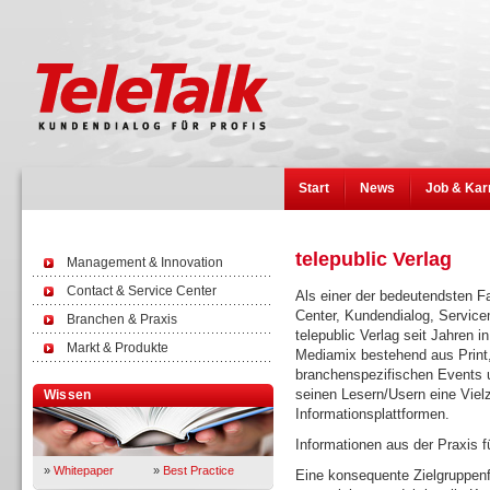
Start
News
Job & Kar
telepublic Verlag
Management & Innovation
Contact & Service Center
Als einer der bedeutendsten F
Center, Kundendialog, Servic
Branchen & Praxis
telepublic Verlag seit Jahren i
Markt & Produkte
Mediamix bestehend aus Print,
branchenspezifischen Events un
seinen Lesern/Usern eine Viel
Wissen
Informationsplattformen.
Informationen aus der Praxis fü
»
Whitepaper
»
Best Practice
Eine konsequente Zielgruppenfo