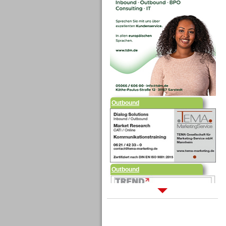
Outbound
Outbound
Sprachdialogsysteme u. Ki/
Sprachassistenten