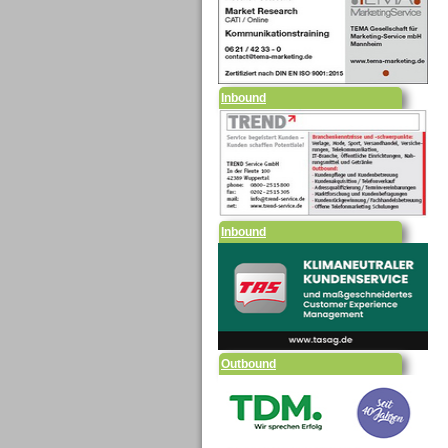
Inbound
Inbound
Outbound