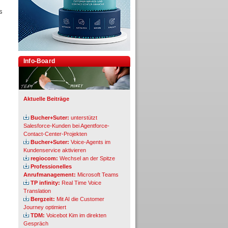
s
Info-Board
Aktuelle Beiträge
Bucher+Suter:
unterstützt
Salesforce-Kunden bei Agentforce-
Contact-Center-Projekten
Bucher+Suter:
Voice-Agents im
Kundenservice aktivieren
regiocom:
Wechsel an der Spitze
Professionelles
Anrufmanagement:
Microsoft Teams
TP infinity:
Real Time Voice
Translation
Bergzeit:
Mit AI die Customer
Journey optimiert
TDM:
Voicebot Kim im direkten
Gespräch