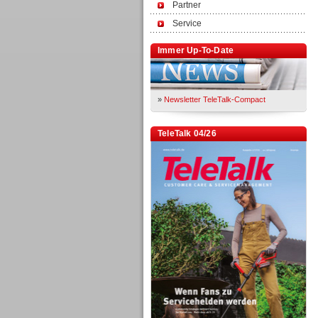
Partner
Service
Immer Up-To-Date
»
Newsletter TeleTalk-Compact
TeleTalk 04/26