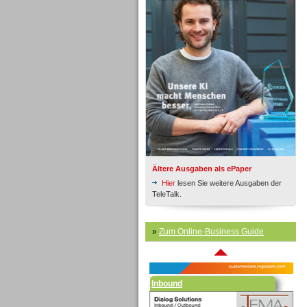
Inbound
Ältere Ausgaben als ePaper
Hier
lesen Sie weitere Ausgaben der
TeleTalk.
»
Zum Online-Business Guide
Inbound