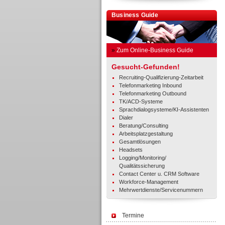
Business Guide
»
Zum Online-Business Guide
Gesucht-Gefunden!
Recruiting-Qualifizierung-Zeitarbeit
Telefonmarketing Inbound
Telefonmarketing Outbound
TK/ACD-Systeme
Sprachdialogsysteme/KI-Assistenten
Dialer
Beratung/Consulting
Arbeitsplatzgestaltung
Gesamtlösungen
Headsets
Logging/Monitoring/
Qualitätssicherung
Contact Center u. CRM Software
Workforce-Management
Mehrwertdienste/Servicenummern
Termine