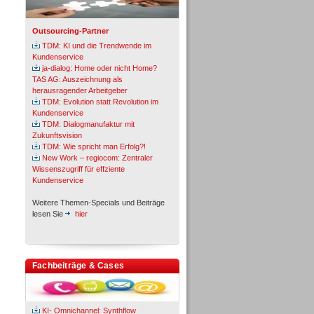
Outsourcing-Partner
TDM: KI und die Trendwende im
Kundenservice
ja-dialog: Home oder nicht Home?
TAS AG: Auszeichnung als
herausragender Arbeitgeber
TDM: Evolution statt Revolution im
Kundenservice
TDM: Dialogmanufaktur mit
Zukunftsvision
TDM: Wie spricht man Erfolg?!
New Work – regiocom: Zentraler
Wissenszugriff für effziente
Kundenservice
Weitere Themen-Specials und Beiträge
lesen Sie
hier
Fachbeiträge & Cases
KI- Omnichannel: Synthflow