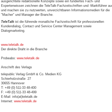
ausgerichtete redaktionelle Konzepte sowie ein fundiertes Fach- und
Expertenwissen zeichnen die TeleTalk-Fachzeitschriften und -Marktführer au
und machen sie zu nutzwerten, unverzichtbaren Informationsmedien für die
"Macher" und Manager der Branche.
TeleTalk
ist die führende monatliche Fachzeitschrift für professionellen
Kundendialog, Contact und Service Center Management sowie
Dialogmarketing.
www.teletalk.de
Der direkte Draht in die Branche
Probeabo:
www.teletalk.de
Anschrift des Verlags
telepublic Verlag GmbH & Co. Medien KG
Schierholzstraße 27
30655 Hannover
T: +49 (0) 511-33 48-400
F: +49 (0) 511-33 48-499
E-Mail: info(at)teletalk.de
Internet:
www.teletalk.de