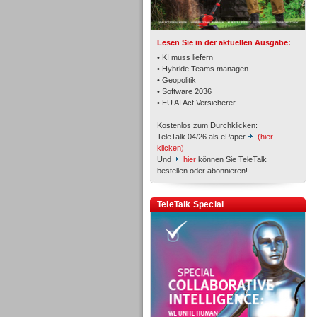
TK- und ACD-Systeme
Lesen Sie in der aktuellen Ausgabe:
• KI muss liefern
• Hybride Teams managen
• Geopolitik
• Software 2036
Workforce-Management
• EU AI Act Versicherer
Kostenlos zum Durchklicken:
TeleTalk 04/26 als ePaper
(hier
klicken)
Und
hier
können Sie TeleTalk
bestellen oder abonnieren!
Personal
TeleTalk Special
Personal