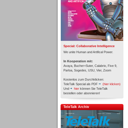
Inbound
Special: Collaborative Intelligence
We unite Human and Artifical Power.
In Kooperation mit:
Avaya, Bucher+Suter, Calabrio, Five 9,
Parloa, Sogedes, USU, Vier, Zoom
Kostenlos zum Durchklicken:
TeleTalk Special als PDF
(hier klicken)
Und
hier
können Sie TeleTalk
bestellen oder abonnieren!
TeleTalk Archiv
Inbound