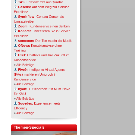
TAS:
Effizienz trifft auf Qualität
Caseris:
Auf dem Weg zur Service-
Exzellenz
Synthflow:
Contact Center als
Umsatztreiber
Zoom:
Kundenservice neu denken
Konecta:
Investieren Sie in Service-
Exzellenz
sonocom:
Der Ton macht die Musik
QNova:
Kontaktanalyse ohne
Training
USU:
Chatbots und ihre Zukunft im
Kundenservice
»
Alle Beiträge
Five9:
Intelligente Virtual Agents
(IVAs) markieren Umbruch im
Kundenservice
»
Alle Beiträge
byon:
IT- Sicherheit: Ein Must-Have
für KMU
»
Alle Beiträge
Sogedes:
Experience meets
Efficency
»
Alle Beiträge
Themen-Specials