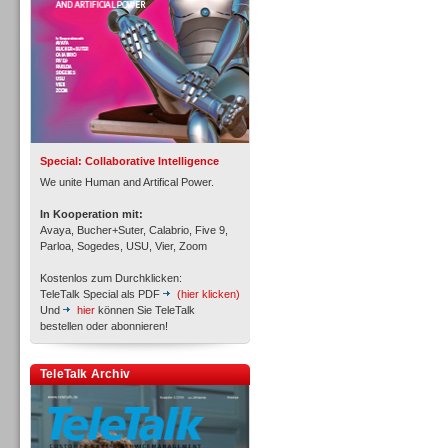
Inbound
Special: Collaborative Intelligence
We unite Human and Artifical Power.
In Kooperation mit:
Avaya, Bucher+Suter, Calabrio, Five 9,
Parloa, Sogedes, USU, Vier, Zoom
Kostenlos zum Durchklicken:
TeleTalk Special als PDF
(hier klicken)
Und
hier
können Sie TeleTalk
bestellen oder abonnieren!
Inbound
TeleTalk Archiv