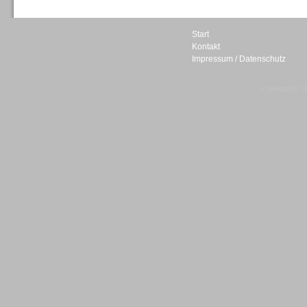
Start
Kontakt
Impressum / Datenschutz
Sprachdialogsysteme u. Ki/
Sprachassistenten
© telepublic V
Sprachdialogsysteme u. Ki/
Sprachassistenten