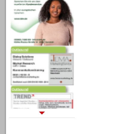
Outbound
Outbound
Sprachdialogsysteme u. Ki/
Sprachassistenten