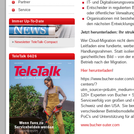
Partner
IT- und Digitalisierungsvera
Entscheider in regulierte
Service
oder öffentlicher Verwaltun
Organisationen mit bestehe
Immer Up-To-Date
den nächsten Entwicklungss
Jetzt herunterladen: Ihr stru
Wer Cloud-Migration nicht dem
»
Newsletter TeleTalk-Compact
Leitfaden eine fundierte, werb
Handlungsrahmen. Statt isolier
TeleTalk 04/26
ganzheitliches Bild – von der
Betrieb nach der Migration.
Hier herunterladen
!
https://www.bucher-suter.com/d
centers/?
utm_source=pr&utm_medium=a
120+ Experten von Bucher + Su
Serviceerfolg von großen und 
Schweiz und den USA. Sie bera
verschiedener Betriebsmodell
PoC's und Unterstützung für al
www.
bucher-suter.com