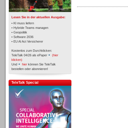
TK- und ACD-Systeme
Lesen Sie in der aktuellen Ausgabe:
• KI muss liefern
• Hybride Teams managen
• Geopolitik
• Software 2036
Workforce-Management
• EU AI Act Versicherer
Kostenlos zum Durchklicken:
TeleTalk 04/26 als ePaper
(hier
klicken)
Und
hier
können Sie TeleTalk
bestellen oder abonnieren!
Personal
TeleTalk Special
Personal