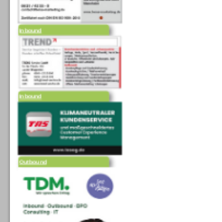
Inbound
Inbound
Outbound