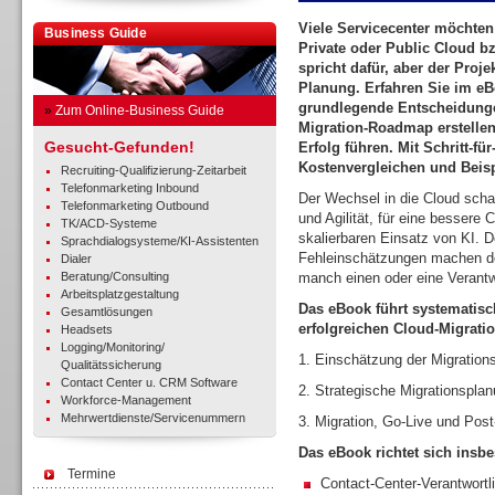
Viele Servicecenter möchten
Business Guide
Private oder Public Cloud bz
spricht dafür, aber der Proje
Planung. Erfahren Sie im eB
grundlegende Entscheidungen
»
Zum Online-Business Guide
Migration-Roadmap erstellen 
Gesucht-Gefunden!
Erfolg führen. Mit Schritt-fü
Kostenvergleichen und Beisp
Recruiting-Qualifizierung-Zeitarbeit
Telefonmarketing Inbound
Der Wechsel in die Cloud schaf
Telefonmarketing Outbound
und Agilität, für eine bessere
TK/ACD-Systeme
skalierbaren Einsatz von KI. 
Sprachdialogsysteme/KI-Assistenten
Fehleinschätzungen machen de
Dialer
Beratung/Consulting
manch einen oder eine Verantw
Arbeitsplatzgestaltung
Das eBook führt systematisc
Gesamtlösungen
erfolgreichen Cloud-Migratio
Headsets
Logging/Monitoring/
1. Einschätzung der Migrations
Qualitätssicherung
Contact Center u. CRM Software
2. Strategische Migrationspla
Workforce-Management
Mehrwertdienste/Servicenummern
3. Migration, Go-Live und Post
Das eBook richtet sich insb
Termine
Contact-Center-Verantwortl