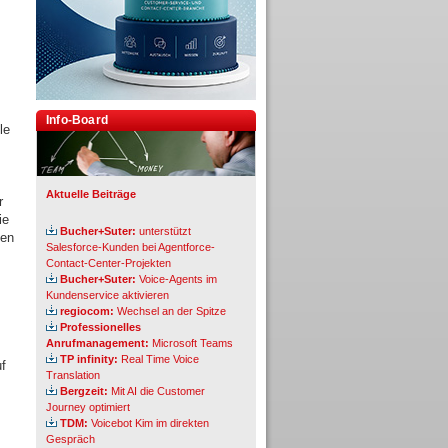
Info-Board
le
Aktuelle Beiträge
r
ie
Bucher+Suter:
unterstützt
den
Salesforce-Kunden bei Agentforce-
Contact-Center-Projekten
Bucher+Suter:
Voice-Agents im
Kundenservice aktivieren
regiocom:
Wechsel an der Spitze
Professionelles
Anrufmanagement:
Microsoft Teams
TP infinity:
Real Time Voice
uf
Translation
Bergzeit:
Mit AI die Customer
Journey optimiert
TDM:
Voicebot Kim im direkten
Gespräch