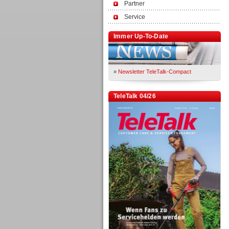
Partner
Service
Immer Up-To-Date
»
Newsletter TeleTalk-Compact
TeleTalk 04/26
TK- und ACD-Systeme