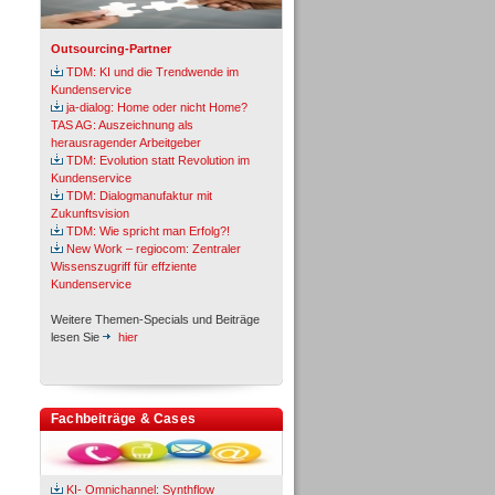
Outsourcing-Partner
TDM: KI und die Trendwende im
Kundenservice
ja-dialog: Home oder nicht Home?
TAS AG: Auszeichnung als
herausragender Arbeitgeber
TDM: Evolution statt Revolution im
Kundenservice
TDM: Dialogmanufaktur mit
Zukunftsvision
TDM: Wie spricht man Erfolg?!
New Work – regiocom: Zentraler
Wissenszugriff für effziente
Kundenservice
Weitere Themen-Specials und Beiträge
lesen Sie
hier
Fachbeiträge & Cases
KI- Omnichannel: Synthflow