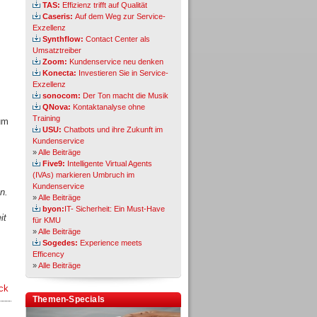
TAS:
Effizienz trifft auf Qualität
Caseris:
Auf dem Weg zur Service-
Exzellenz
Synthflow:
Contact Center als
Umsatztreiber
Zoom:
Kundenservice neu denken
Konecta:
Investieren Sie in Service-
Exzellenz
sonocom:
Der Ton macht die Musik
QNova:
Kontaktanalyse ohne
Training
 um
USU:
Chatbots und ihre Zukunft im
Kundenservice
»
Alle Beiträge
Five9:
Intelligente Virtual Agents
(IVAs) markieren Umbruch im
Kundenservice
n.
»
Alle Beiträge
byon:
IT- Sicherheit: Ein Must-Have
it
für KMU
»
Alle Beiträge
Sogedes:
Experience meets
Efficency
»
Alle Beiträge
ck
Themen-Specials