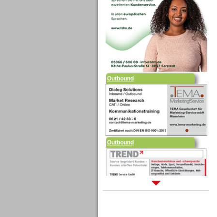
Outbound
Outbound
Sprachdialogsysteme u. Ki/
Sprachassistenten