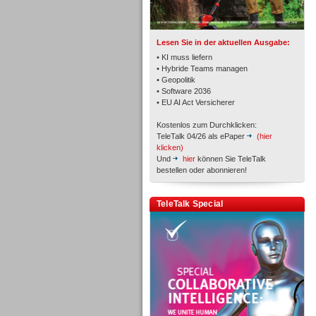
Lesen Sie in der aktuellen Ausgabe:
• KI muss liefern
• Hybride Teams managen
• Geopolitik
• Software 2036
Workforce-Management
• EU AI Act Versicherer
Kostenlos zum Durchklicken:
TeleTalk 04/26 als ePaper
(hier
klicken)
Und
hier
können Sie TeleTalk
bestellen oder abonnieren!
Personal
TeleTalk Special
Personal