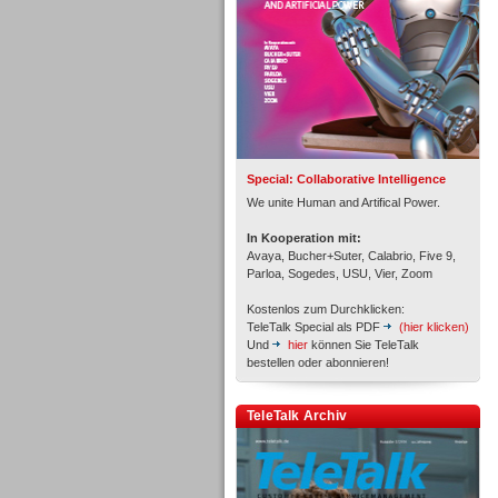
Inbound
Special: Collaborative Intelligence
We unite Human and Artifical Power.
In Kooperation mit:
Avaya, Bucher+Suter, Calabrio, Five 9,
Parloa, Sogedes, USU, Vier, Zoom
Kostenlos zum Durchklicken:
TeleTalk Special als PDF
(hier klicken)
Und
hier
können Sie TeleTalk
bestellen oder abonnieren!
Inbound
TeleTalk Archiv