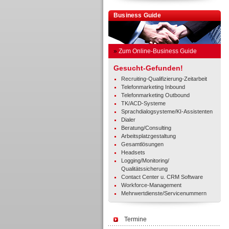
Business Guide
»
Zum Online-Business Guide
Gesucht-Gefunden!
Recruiting-Qualifizierung-Zeitarbeit
Telefonmarketing Inbound
Telefonmarketing Outbound
TK/ACD-Systeme
Sprachdialogsysteme/KI-Assistenten
Dialer
Beratung/Consulting
Arbeitsplatzgestaltung
Gesamtlösungen
Headsets
Logging/Monitoring/
Qualitätssicherung
Contact Center u. CRM Software
Workforce-Management
Mehrwertdienste/Servicenummern
Termine