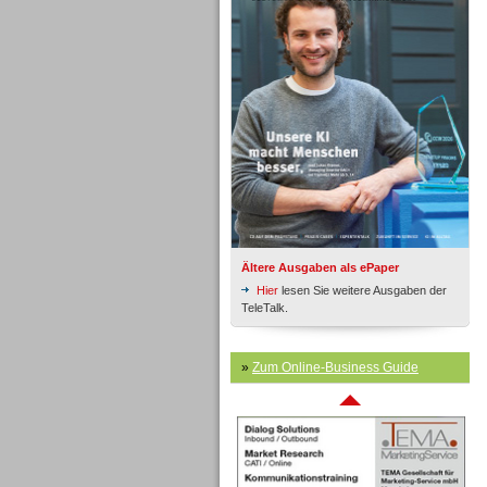
Inbound
Ältere Ausgaben als ePaper
Hier
lesen Sie weitere Ausgaben der
TeleTalk.
»
Zum Online-Business Guide
Inbound