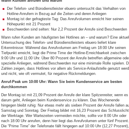
Wann Kunden anrufen und warum
Der Telefon- und Bürodienstleister ebuero untersucht das Verhalten von
Hotline-Anrufern in Bezug auf die Zeiten und deren Anliegen
Montag ist der gefragteste Tag: Das Anrufvolumen erreicht hier seinen
Höhepunkt mit 21 Prozent
Beschwerden sind selten: Nur 2,2 Prozent der Anrufe sind Beschwerden
Wann rufen Kunden am häufigsten bei Hotlines an – und warum? Eine aktuel
Untersuchung des Telefon- und Bürodienstleisters ebuero liefert klare
Erkenntnisse: Während das Anrufvolumen am Freitag um 18:00 Uhr seinen
Tiefpunkt erreicht, liegt die Prime Time der Hotline-Erreichbarkeit zwischen
9:00 Uhr und 11:00 Uhr. Über 80 Prozent der Anrufe betreffen allgemeine ode
spezielle Anliegen, während Beschwerden nur eine minimale Rolle spielen. D
Zahlen zeigen, dass Hotlines vor allem als Service-Anlaufstelle genutzt wer
und nicht, wie oft vermutet, für negative Rückmeldungen.
Anruf-Peak um 10:00 Uhr: Wann Sie beim Kundenservice am besten
durchkommen
Der Montag ist mit 21,09 Prozent der Anrufe der klare Spitzenreiter, wenn es
darum geht, Anliegen beim Kundenservice zu klären. Das Wochenende
hingegen bleibt ruhig: Nur etwas mehr als sieben Prozent der Anrufe fallen a
Samstag und Sonntag. Der Freitag bildet mit 16,23 Prozent das Schlusslicht
der Werktage. Wer Wartezeiten vermeiden möchte, sollte vor 8:00 Uhr oder
nach 18:00 Uhr anrufen, denn hier liegt das Anrufvolumen unter fünf Prozent.
Die “Prime Time” der Telefonate fällt hingegen auf 10:00 Uhr (12,27 Prozent),